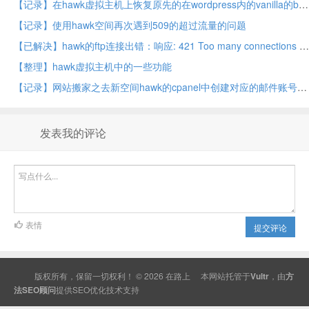
【记录】在hawk虚拟主机上恢复原先的在wordpress内的vanilla的bbs系统
【记录】使用hawk空间再次遇到509的超过流量的问题
【已解决】hawk的ftp连接出错：响应: 421 Too many connections (8) from this IP
【整理】hawk虚拟主机中的一些功能
【记录】网站搬家之去新空间hawk的cpanel中创建对应的邮件账号
发表我的评论
表情
提交评论
版权所有，保留一切权利！ © 2026
在路上
本网站托管于
Vultr
，由
方
法SEO顾问
提供
SEO
优化技术支持