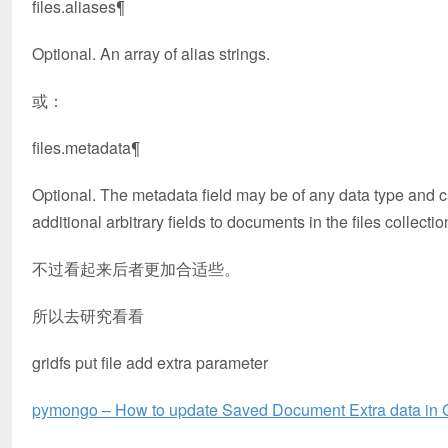
files.aliases¶
Optional. An array of alias strings.
或：
files.metadata¶
Optional. The metadata field may be of any data type and ca
additional arbitrary fields to documents in the files collecti
不过看起来后者更加合适些。
所以去研究看看
gridfs put file add extra parameter
pymongo – How to update Saved Document Extra data in G