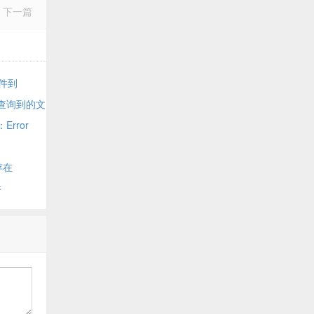
下一篇
文件到
回查询到的文
rror
存在
件