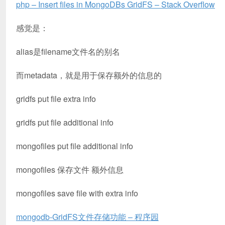
php – Insert files in MongoDBs GridFS – Stack Overflow
感觉是：
alias是filename文件名的别名
而metadata，就是用于保存额外的信息的
gridfs put file extra info
gridfs put file additional info
mongofiles put file additional info
mongofiles 保存文件 额外信息
mongofiles save file with extra info
mongodb-GridFS文件存储功能 – 程序园