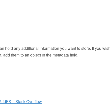
n hold any additional information you want to store. If you wish
on, add them to an object in the metadata field.
ridFS – Stack Overflow