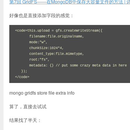
第7回 GridFS——在MongoDB中保存大容量文件的方法 |
好像也是直接添加字段的感觉：
<code>this.upload = gfs.createWriteStream({

       filename:file.originalname,

       mode:"w",

       chunkSize:1024*4,

       content_type:file.mimetype,

       root:"fs",

       metadata: {} // put some crazy meta data in here

   });

</code>
mongo gridfs store file extra info
算了，直接去试试
结果找了半天：