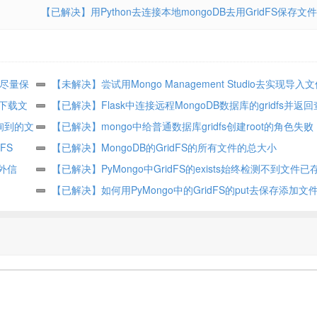
【已解决】用Python去连接本地mongoDB去用GridFS保存文件
且尽量保
【未解决】尝试用Mongo Management Studio去实现导入
的下载文
Mongo的gridfs且带metadata信息
【已解决】Flask中连接远程MongoDB数据库的gridfs并返
查询到的文
件数据
【已解决】mongo中给普通数据库gridfs创建root的角色失败：E
dFS
couldn’t add user No role named root@gridfs
【已解决】MongoDB的GridFS的所有文件的总大小
额外信
【已解决】PyMongo中GridFS的exists始终检测不到文件已
【已解决】如何用PyMongo中的GridFS的put去保存添加文