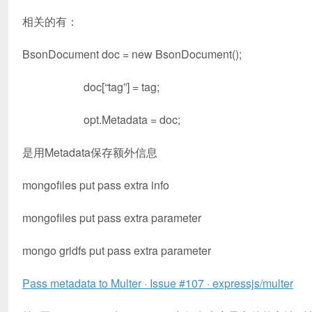
相关的有：
BsonDocument doc = new BsonDocument();
doc[“tag”] = tag;
opt.Metadata = doc;
是用Metadata保存额外信息
mongofiles put pass extra info
mongofiles put pass extra parameter
mongo gridfs put pass extra parameter
Pass metadata to Multer · Issue #107 · expressjs/multer