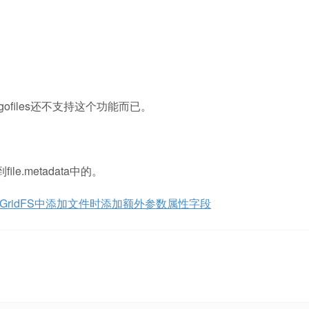
。
gofiles还不支持这个功能而已。
.metadata中的。
s给GridFS中添加文件时添加额外参数属性字段