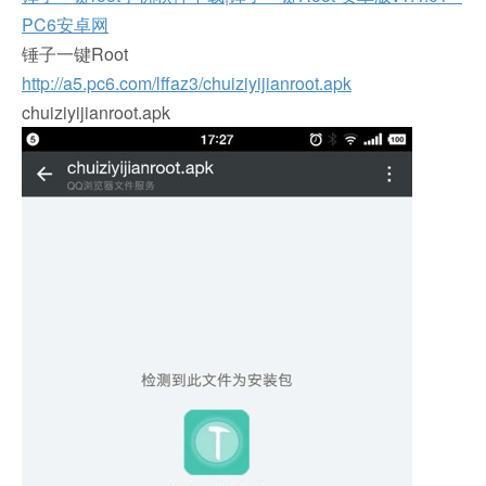
PC6安卓网
锤子一键Root
http://a5.pc6.com/lffaz3/chuiziyijianroot.apk
chuiziyijianroot.apk