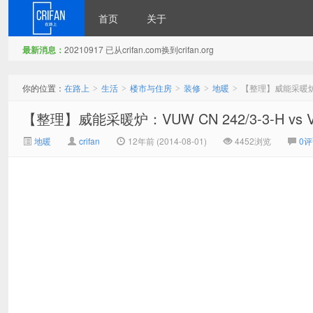
首页
关于
最新消息：
20210917 已从crifan.com换到crifan.org
在路上
你的位置：
在路上
生活
楼市与住房
装修
地暖
【整理】威能采暖炉：VUW
>
>
>
>
>
【整理】威能采暖炉：VUW CN 242/3-3-H vs VU
地暖
crifan
12年前 (2014-08-01)
4452浏览
0