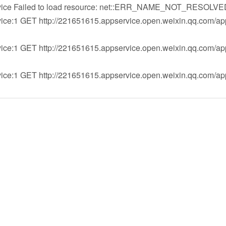
ervice Failed to load resource: net::ERR_NAME_NOT_RESOLV
vice:1 GET http://221651615.appservice.open.weixin.qq.com/ap
vice:1 GET http://221651615.appservice.open.weixin.qq.com/ap
vice:1 GET http://221651615.appservice.open.weixin.qq.com/ap