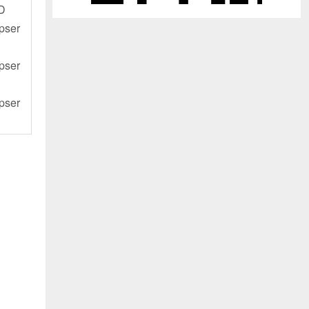
ED
pser
pser
pser