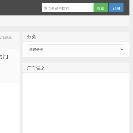
订阅
分类
无法加载本
分
类
法加
广而告之