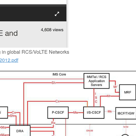
ng in global RCS/VoLTE Networks
2012.pdf