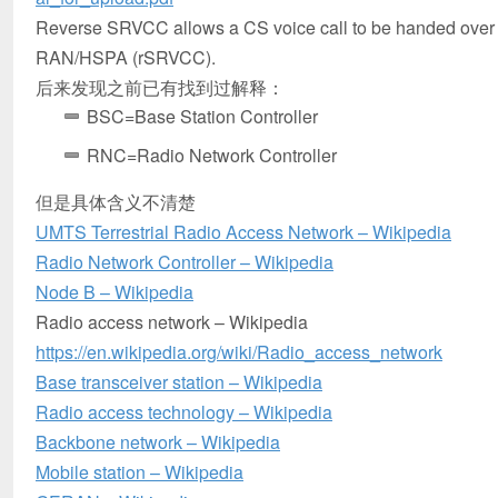
Reverse SRVCC allows a CS voice call to be handed ov
RAN/HSPA (rSRVCC).
后来发现之前已有找到过解释：
BSC=Base Station Controller
RNC=Radio Network Controller
但是具体含义不清楚
UMTS Terrestrial Radio Access Network – Wikipedia
Radio Network Controller – Wikipedia
Node B – Wikipedia
Radio access network – Wikipedia
https://en.wikipedia.org/wiki/Radio_access_network
Base transceiver station – Wikipedia
Radio access technology – Wikipedia
Backbone network – Wikipedia
Mobile station – Wikipedia