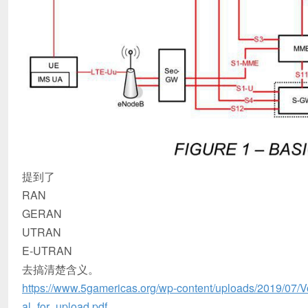
提到了
RAN
GERAN
UTRAN
E‐UTRAN
去搞清楚含义。
https://www.5gamericas.org/wp-content/uploads/2
al_for_upload.pdf