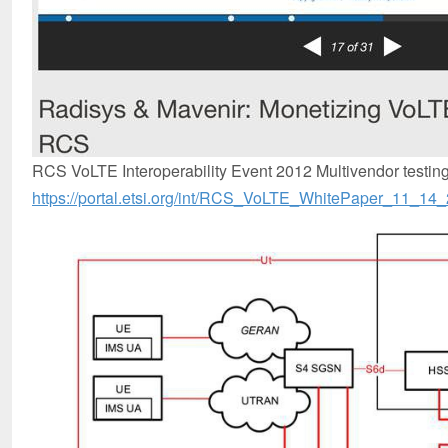
RCS VoLTE Interoperability Event 2012
Multivendor testi
https://portal.etsi.org/int/RCS_VoLTE_WhitePaper_11_14_