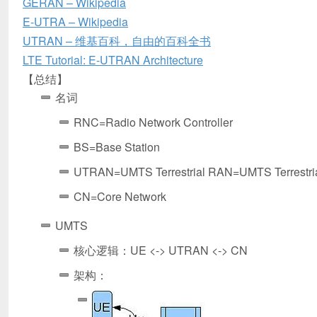
GERAN – Wikipedia
E-UTRA – Wikipedia
UTRAN – 维基百科，自由的百科全书
LTE Tutorial: E-UTRAN Architecture
【总结】
名词
RNC=Radio Network Controller
BS=Base Station
UTRAN=UMTS Terrestrial RAN=UMTS Terrestria
CN=Core Network
UMTS
核心逻辑：UE <-> UTRAN <-> CN
架构：