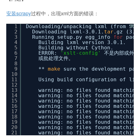
安装scrapy
过程中，出现xml方面的错误：
1
Downloading
/unpacking
lxml (from Scr
?
2
Downloading lxml-3.0.1.
tar
.gz (3.2
3
Running setup.py egg_info
for
pack
4
Building lxml version 3.0.1.
5
Building without Cython.
6
ERROR:
'xslt-config'
不是内部或外部
7
或批处理文件。
8
9
**
make
sure the development pac
10
11
Using build configuration of lib
12
13
warning: no files found matchin
14
warning: no files found matchin
15
warning: no files found matchin
16
warning: no files found matchin
17
warning: no files found matchin
18
warning: no files found matchin
19
warning: no files found matchin
20
warning: no files found matchin
21
warning: no files found matchin