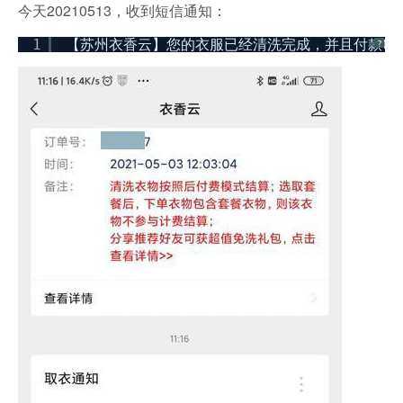
今天20210513，
收到短信通知：
1
【苏州衣香云】您的衣服已经清洗完成，并且付款0.0
?