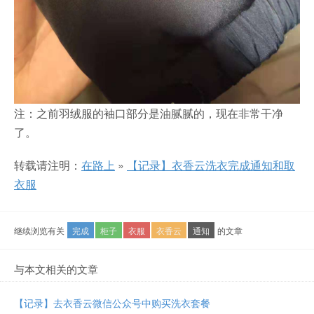
注：之前羽绒服的袖口部分是油腻腻的，现在非常干净
了。
转载请注明：
在路上
»
【记录】衣香云洗衣完成通知和取
衣服
继续浏览有关
完成
柜子
衣服
衣香云
通知
的文章
与本文相关的文章
【记录】去衣香云微信公众号中购买洗衣套餐