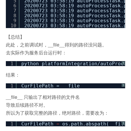
5
20200723 03:58:19 autoProcessTask.p
6
20200723 03:58:19 autoProcessTask.p
7
20200723 03:58:19 autoProcessTask.p
8
20200723 03:58:19 autoProcessTask.p
9
20200723 03:58:19 autoProcessTask.p
10
20200723 03:58:19 autoProcessTask.p
【总结】
此处，之前调试时，__file__得到的路径没问题。
去实际作为服务后台运行时：
1
python platformIntegration
/autoProces
?
结果：
1
CurFilePath = __file__
?
__file__ 只输出了相对路径的文件名
导致后续路径不对。
所以为了获取完整的路径，绝对路径，需要改为：
1
CurFilePath
=
os.path.abspath(__file_
?