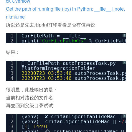
ck Overflow
Get the path of running file (.py) in Python: __file__ | note.
nkmk.me
所以还是先去用print打印看看是否有值再说
1
CurFilePath = __file__
?
2
print(
"CurFilePath=%s"
% CurFilePath)
结果：
1
 CurFilePath
=
autoProcessTask.py
?
2
PlatformIntegrationFolder
=
3
20200723
03
:
53
:
46
autoProcessTask.py:
4
20200723
03
:
53
:
46
autoProcessTask.py:
很明显，此处输出的是：
当前相对路径的文件名
再去回到父级目录试试
1
(venv) ✘ crifanli@crifanlideMac  ~
/
?
2
(venv) crifanli@crifanlideMac  ~
/
de
3
[
1
]
14491
4
(venv)
crifanli@crifanlideMac  ~