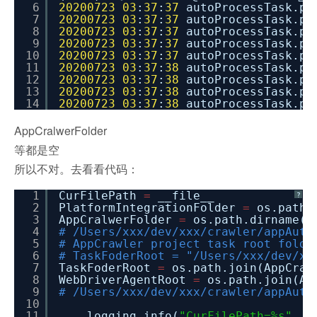
6
20200723
03
:
37
:
37
autoProcessTask.py
7
20200723
03
:
37
:
37
autoProcessTask.py
8
20200723
03
:
37
:
37
autoProcessTask.py
9
20200723
03
:
37
:
37
autoProcessTask.py
10
20200723
03
:
37
:
37
autoProcessTask.py
11
20200723
03
:
37
:
38
autoProcessTask.py
12
20200723
03
:
37
:
38
autoProcessTask.py
13
20200723
03
:
37
:
38
autoProcessTask.py
14
20200723
03
:
37
:
38
autoProcessTask.py
AppCralwerFolder
等都是空
所以不对。去看看代码：
1
CurFilePath
=
__file__
?
2
PlatformIntegrationFolder
=
os.path.
3
AppCralwerFolder
=
os.path.dirname(P
4
# /Users/xxx/dev/xxx/crawler/appAuto
5
# AppCrawler project task root folde
6
# TaskFoderRoot = "/Users/xxx/dev/xx
7
TaskFoderRoot
=
os.path.join(AppCra
8
WebDriverAgentRoot
=
os.path.join(Ap
9
# /Users/xxx/dev/xxx/crawler/appAuto
10
11
logging.info(
"CurFilePath=%s"
, C