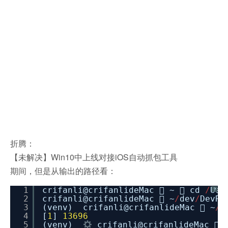
折腾：
【未解决】Win10中上线对接iOS自动抓包工具
期间，
但是从输出的路径看：
1
crifanli@crifanlideMac  ~  cd
/
Use
?
2
crifanli@crifanlideMac  ~
/
dev
/
DevRo
3
(venv) crifanli@crifanlideMac  ~
/
d
4
[
1
]
13696
5
(venv)
crifanli@crifanlideMac  