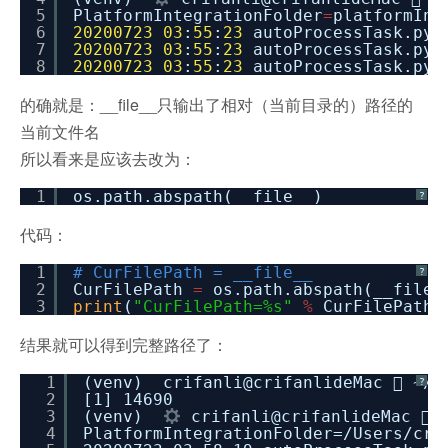
5
PlatformIntegrationFolder
=
platformInt
6
20200723
03
:
55
:
23
autoProcessTask.py:
7
20200723
03
:
55
:
23
autoProcessTask.py:
8
20200723
03
:
55
:
23
autoProcessTask.py:
的确就是：__file__只输出了相对（当前目录的）路径的
当前文件名
所以看来是应该去改为：
1
os.path.abspath(__file__)
?
代码：
1
# CurFilePath = __file__
?
2
CurFilePath
=
os.path.abspath(__file_
3
print
(
"CurFilePath=%s"
%
CurFilePath)
结果就可以得到完整路径了：
1
(venv) crifanli@crifanlideMac  ~/de
?
2
[1] 14690
3
(venv)
crifanli@crifanlideMac  ~
4
PlatformIntegrationFolder=/Users/cri