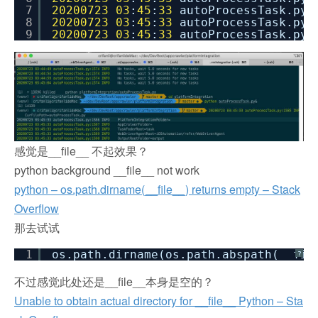
7
20200723
03
:
45
:
33
autoProcessTask.py:
8
20200723
03
:
45
:
33
autoProcessTask.py:
9
20200723
03
:
45
:
33
autoProcessTask.py:
感觉是__file__ 不起效果？
python background __file__ not work
python – os.path.dirname(__file__) returns empty – Stack
Overflow
那去试试
1
os.path.dirname(os.path.abspath(__fil
?
不过感觉此处还是__file__本身是空的？
Unable to obtain actual directory for __file__ Python – Sta