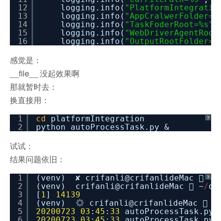
12
logging.info(
"PlatformIntegratio
13
logging.info(
"AppCralwerFolder=%
14
logging.info(
"TaskFoderRoot=%s"
,
15
logging.info(
"WebDriverAgentRoot
16
logging.info(
"OutputRootFolder=%
感觉是：
__file__ 没起效果啊
那就暂时去：
换直接用：
1
cd
platformIntegration
?
2
python autoProcessTask.py &
试试：
结果问题依旧：
1
(venv) ✘ crifanli@crifanlideMac  ~
/
?
2
(venv) crifanli@crifanlideMac  ~
/
de
3
[
1
]
14139
4
(venv)
crifanli@crifanlideMac  ~
5
20200723
03
:
45
:
33
autoProcessTask.py:
6
20200723
03
:
45
:
33
autoProcessTask.py: