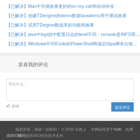
【已解决】Mac中升级效果更好的on-my-zsh和自动补全
【已解决】创建TDengine的demo数据taosdemo用于测试效果
【已解决】试用TDeigine数据库的功能和效果
【已解决】java中log4j2中配置日志的level不同：console是INFO而file是DEBUG
【已解决】Windows中VSCode的PowerShell终端启动ps脚本出错：无法加载文件 venv\Scripts\activate.ps1 因为在此系统上禁止运行脚本
发表我的评论
表情
提交评论
版权所有，保留一切权利！ © 2026
在路上
本网站托管于
Vultr
，由
方
法SEO顾问
提供
SEO
优化技术支持