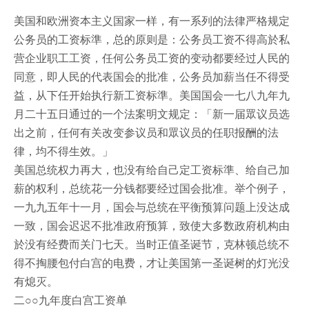
美国和欧洲资本主义国家一样，有一系列的法律严格规定
公务员的工资标準，总的原则是：公务员工资不得高於私
营企业职工工资，任何公务员工资的变动都要经过人民的
同意，即人民的代表国会的批准，公务员加薪当任不得受
益，从下任开始执行新工资标準。美国国会一七八九年九
月二十五日通过的一个法案明文规定：「新一届眾议员选
出之前，任何有关改变参议员和眾议员的任职报酬的法
律，均不得生效。」
美国总统权力再大，也没有给自己定工资标準、给自己加
薪的权利，总统花一分钱都要经过国会批准。举个例子，
一九九五年十一月，国会与总统在平衡预算问题上没达成
一致，国会迟迟不批准政府预算，致使大多数政府机构由
於没有经费而关门七天。当时正值圣诞节，克林顿总统不
得不掏腰包付白宫的电费，才让美国第一圣诞树的灯光没
有熄灭。
二○○九年度白宫工资单