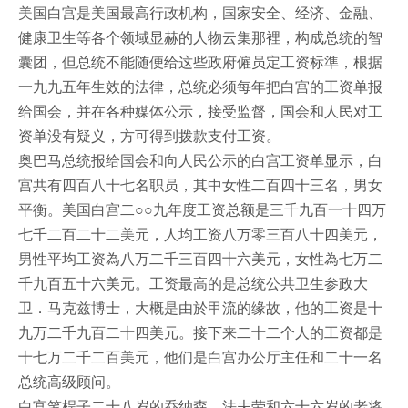
美国白宫是美国最高行政机构，国家安全、经济、金融、
健康卫生等各个领域显赫的人物云集那裡，构成总统的智
囊团，但总统不能随便给这些政府僱员定工资标準，根据
一九九五年生效的法律，总统必须每年把白宫的工资单报
给国会，并在各种媒体公示，接受监督，国会和人民对工
资单没有疑义，方可得到拨款支付工资。
奥巴马总统报给国会和向人民公示的白宫工资单显示，白
宫共有四百八十七名职员，其中女性二百四十三名，男女
平衡。美国白宫二○○九年度工资总额是三千九百一十四万
七千二百二十二美元，人均工资八万零三百八十四美元，
男性平均工资為八万二千三百四十六美元，女性為七万二
千九百五十六美元。工资最高的是总统公共卫生参政大
卫．马克兹博士，大概是由於甲流的缘故，他的工资是十
九万二千九百二十四美元。接下来二十二个人的工资都是
十七万二千二百美元，他们是白宫办公厅主任和二十一名
总统高级顾问。
白宫笔桿子二十八岁的乔纳森．法夫劳和六十六岁的老将