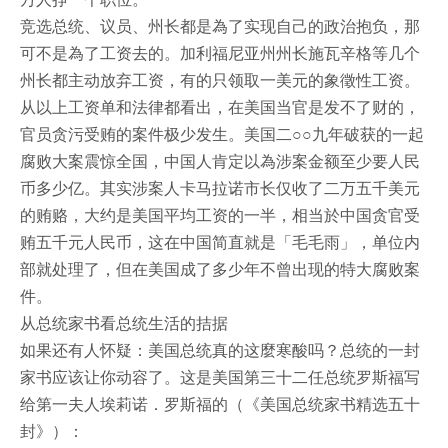
竞选总统、议员、州长都是為了实现自己的政治抱负，那
可不是為了工资去的。加利福尼亚州州长施瓦辛格等几个
州长都主动放弃工资，有的只领取一美元的象徵性工资。
从以上工资单和法律都看出，在美国当官是发不了财的，
官员贪污受贿的案件极少发生。美国二○○九年破获的一起
腐败大案震惊全国，中国人肯定以為涉案金额至少要人民
币多少亿。其实涉案人卡马拉诺市长仅收了二万五千美元
的贿赂，大约是美国平均工资的一半，相当於中国贪官受
贿五千元人民币，这在中国简直就是「毛毛雨」，单位内
部就处理了，但在美国成了多少年不曾出现的特大腐败案
件。
从总统家书看总统生活的拮据
如果还有人怀疑：美国总统真的这麼寒酸吗？总统的一封
家书应该让你动容了。这是美国第三十二任总统罗斯福写
给第一夫人埃莉诺．罗斯福的（《美国总统家书精选五十
封》）：