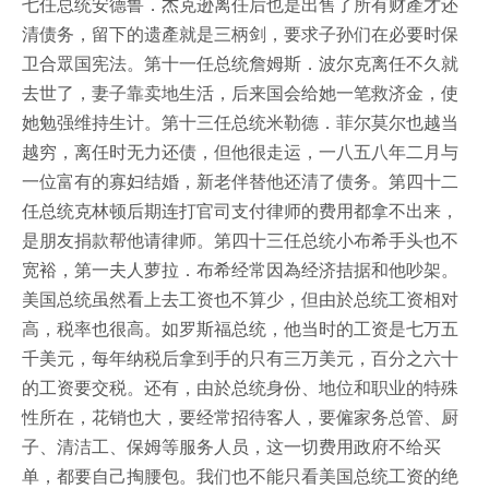
七任总统安德鲁．杰克逊离任后也是出售了所有财產才还
清债务，留下的遗產就是三柄剑，要求子孙们在必要时保
卫合眾国宪法。第十一任总统詹姆斯．波尔克离任不久就
去世了，妻子靠卖地生活，后来国会给她一笔救济金，使
她勉强维持生计。第十三任总统米勒德．菲尔莫尔也越当
越穷，离任时无力还债，但他很走运，一八五八年二月与
一位富有的寡妇结婚，新老伴替他还清了债务。第四十二
任总统克林顿后期连打官司支付律师的费用都拿不出来，
是朋友捐款帮他请律师。第四十三任总统小布希手头也不
宽裕，第一夫人萝拉．布希经常因為经济拮据和他吵架。
美国总统虽然看上去工资也不算少，但由於总统工资相对
高，税率也很高。如罗斯福总统，他当时的工资是七万五
千美元，每年纳税后拿到手的只有三万美元，百分之六十
的工资要交税。还有，由於总统身份、地位和职业的特殊
性所在，花销也大，要经常招待客人，要僱家务总管、厨
子、清洁工、保姆等服务人员，这一切费用政府不给买
单，都要自己掏腰包。我们也不能只看美国总统工资的绝