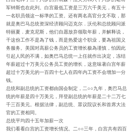
军钟斯也在此列。白宫最低工资是三万六千美元，有五十
一名职员领这一标準的工资。还有两名高官分文不取，那
就是奥巴马总统资深经济顾问迈克尔．沃伦和总统顾问派
特丽夏．麦克尼斯，他们自愿放弃领取年薪，并解释说，
干这份工作不是為了钱，而是热爱这个职业，要為祖国义
务服务。美国对高薪公务员的工资增长极為谨慎，怕因此
引起人民的不满，如奥巴马总统一上任就作出决定，冻结
年薪超过十万美元公务员工资的增长，这意味著白宫年薪
超过十万美元的一百四十七人在四年内工资不会增加一分
钱。
总统和副总统的工资都由国会制定，二○○九年，奥巴马总
统的年薪是四十万美元，拜登副总统的年薪是二十二万七
千三百美元。根据法律，副总统、眾议院议长和首席大法
官的工资相同。
总统平均四十五年加薪一次
我们看看白宫的工资增长情况。二○○三年，白宫共有四百