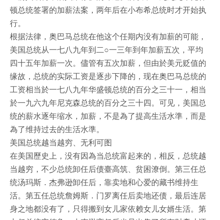
顿总统签署的加薪法案，两年后在小布希总统时才开始执
行。
根据法律，奥巴马总统在他这个任期内没有加薪的可能，
美国总统从一七八九年到二○一三年到年加薪五次，平均
四十五年加薪一次。儘管有五次加薪，但由於美元贬值的
缘故，总统的实际工资是逐步下降的，现在奥巴马总统的
工资相当於一七八九年华盛顿总统的百分之三十一，相当
於一九六九年尼克森总统的百分之三十四。可见，美国总
统的薪水逐年缩水，加薪，不是為了提高生活水準，而是
為了维持过去的生活水準。
美国总统越当越穷、无利可图
在美国歷史上，没有因為当总统富起来的，相反，总统越
当越穷，不少总统卸任后债臺高筑、贫困潦倒。第三任总
统汤玛斯．杰弗逊卸任后，靠卖地和心爱的藏书维持生
活。第五任总统詹姆斯．门罗离任后卖地还债，最后连居
身之地都没有了，只得搬到女儿家依赖女儿女婿生活。第