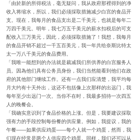
「由於新的所得税法，毫无疑问，我从政府那裡得到的净
收入将缩水，所以，我们必须採取措施减少白宫的食品开
支。现在，我每月的食品支出是二千美元，也就是每年二
万四千美元。明年，我七万五千美元的薪水扣税后的可支
配收入三万美元，因此，必须採取措施了！我想，我每月
的食品开销不超过一千五百美元，我一年共给奈斯比特太
太一万八千美元的食品费用。
「我唯一能想到的办法就是裁减我们所供养的白宫服务人
员。因為他们具有公务员身份，我们当然能看到他们在政
府的其他部门继续工作。还有一点我们应清楚，我平均每
月大约有十天外出，这还不包括像上次那样的出远门，我
每年至少出远门一次。当你不在时，我最多招待一次四五
人的晚餐会。
「我确实意识到了食品价格的上涨。但是，我要建议採取
强有力的手段控制每份餐的供应量。例如，我提议，我的
午餐——如果供应鸡蛋——每个人就一个鸡蛋，然而，我
们现在经常是两个人供应四个鸡蛋。同样，我们还可以从