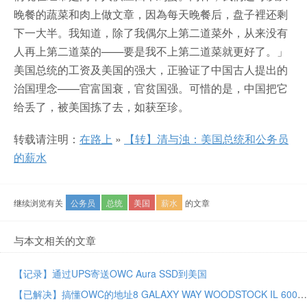
晚餐的蔬菜和肉上做文章，因為每天晚餐后，盘子裡还剩
下一大半。我知道，除了我偶尔上第二道菜外，从来没有
人再上第二道菜的——要是我不上第二道菜就更好了。」
美国总统的工资及美国的强大，正验证了中国古人提出的
治国理念——官富国衰，官贫国强。可惜的是，中国把它
给丢了，被美国拣了去，如获至珍。
转载请注明：
在路上
»
【转】清与浊：美国总统和公务员
的薪水
继续浏览有关
公务员
总统
美国
薪水
的文章
与本文相关的文章
【记录】通过UPS寄送OWC Aura SSD到美国
【已解决】搞懂OWC的地址8 GALAXY WAY WOODSTOCK IL 60098中的City和State以及邮编如何填写