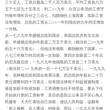
三十五人，工资总额為二千八百万美元，平均工资為六万
五千七百九十五美元，到二○○九年，白宫公务员的工资平
均每年增长百分之三点七，扣除物价上涨因素，实际工资
没有增加。总统的工资从二○○一年到现在的九年间没增加
一分钱。
从一七八九年华盛顿总统到现在，美国总统共有五次加
薪。华盛顿总统的年薪是二万五千美元（相当於二○○九年
的五十六万美元），但他没有领取，都捐献给了国家。一
八七三年格兰特总统第一次加薪。第四次加薪是二十年后
的尼克森总统，一九六九年他领取的工资是二十万美元
（相当於二○○ 九年的一百一十七万五千美元）。一九九九
年，克林顿总统和国会签署法案，把总统的年薪从二十万
美元调整到四十万美元，但美国法律有个利益迴避制度，
谁提加薪不给谁加薪，工资调整当任不得受益，要从下任
开始执行新的工资标準，其目的是防止公务员不安心為人
民服务，天天忙著给自己加薪，侵佔人民利益，这颇有
「前人栽树，后人乘凉」的味道。所以，一九九九年克林