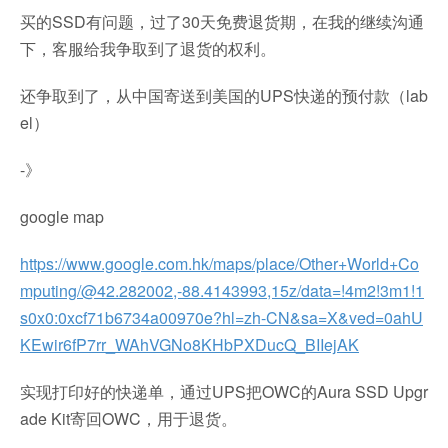
买的SSD有问题，过了30天免费退货期，在我的继续沟通
下，客服给我争取到了退货的权利。
还争取到了，从中国寄送到美国的UPS快递的预付款（lab
el）
-》
google map
https://www.google.com.hk/maps/place/Other+World+Co
mputing/@42.282002,-88.4143993,15z/data=!4m2!3m1!1
s0x0:0xcf71b6734a00970e?hl=zh-CN&sa=X&ved=0ahU
KEwir6fP7rr_WAhVGNo8KHbPXDucQ_BIIejAK
实现打印好的快递单，通过UPS把OWC的Aura SSD Upgr
ade Kit寄回OWC，用于退货。