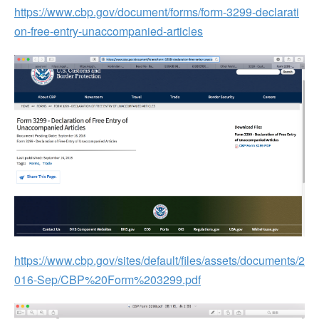
https://www.cbp.gov/document/forms/form-3299-declarati
on-free-entry-unaccompanied-articles
https://www.cbp.gov/sites/default/files/assets/documents/2
016-Sep/CBP%20Form%203299.pdf