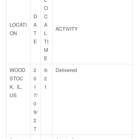
O
D
C
LOCATI
A
A
ACTIVITY
ON
T
L
E
TI
M
E
WOOD
2
9:
Delivered
STOC
0
2
K, IL,
1
1
US
7/
0
9/
2
7