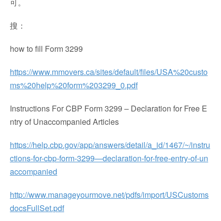
可。
搜：
how to fill Form 3299
https://www.mmovers.ca/sites/default/files/USA%20custo
ms%20help%20form%203299_0.pdf
Instructions For CBP Form 3299 – Declaration for Free E
ntry of Unaccompanied Articles
https://help.cbp.gov/app/answers/detail/a_id/1467/~/instru
ctions-for-cbp-form-3299—declaration-for-free-entry-of-un
accompanied
http://www.manageyourmove.net/pdfs/import/USCustoms
docsFullSet.pdf