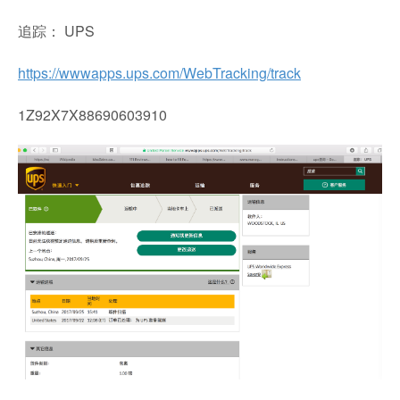
追踪： UPS
https://wwwapps.ups.com/WebTracking/track
1Z92X7X88690603910