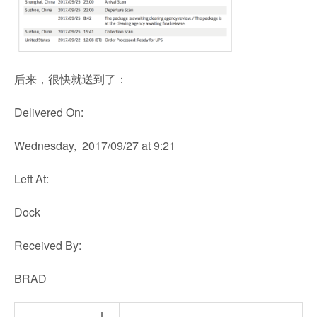
后来，很快就送到了：
Delivered On:
Wednesday, 2017/09/27 at 9:21
Left At:
Dock
Received By:
BRAD
L