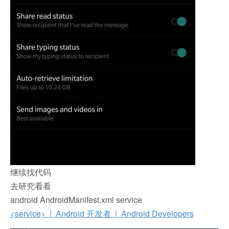
继续找代码
去研究看看
android AndroidManifest.xml service
<service> | Android 开发者 | Android Developers