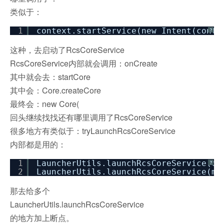
类似于：
1
context.startService(new Intent(conte
?
这种，去启动了RcsCoreService
RcsCoreService内部就会调用：onCreate
其中就会去：startCore
其中会：Core.createCore
最终会：new Core(
回头继续找找还有哪里调用了RcsCoreService
很多地方有类似于：tryLaunchRcsCoreService
内部都是用的：
1
LauncherUtils.launchRcsCoreService(co
?
2
LauncherUtils.launchRcsCoreService(mC
那去给多个
LauncherUtils.launchRcsCoreService
的地方加上断点。