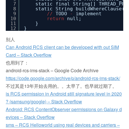
7
static final String[] THREAD_PR
8
static String buildWhereClause(R
9
/
/
TODO
-
implement
10
return
null;
11
}
12
}
别人
Can Android RCS client can be developed with out SIM
Card – Stack Overflow
也用到了：
android-rcs-ims-stack –
Google Code Archive
https://code.google.com/archive/p/android-rcs-ims-stack/
不过其是13年开始去用的。。太早了。也早就过期了。
is RCS permission in Android still signature level in 2020
? (samsung/google) – Stack Overflow
Android: RCS ContentObserver permissions on Galaxy d
evices – Stack Overflow
sms – RCS Helloworld using real devices and carriers –