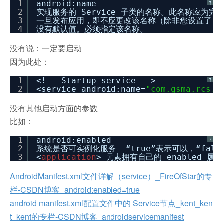
1
android:name
?
2
实现服务的 Service 子类的名称。此名称应为完全限
3
一旦发布应用，即不应更改该名称（除非您设置了 andro
4
没有默认值。必须指定该名称。
没有说：一定要启动
因为此处：
1
<!-- Startup service -->
?
2
<service android:name=
"com.gsma.rcs.s
没有其他启动方面的参数
比如：
1
android:enabled
?
2
系统是否可实例化服务 —“true”表示可以，“fals
3
<
application
> 元素拥有自己的 enabled
AndroidManifest.xml文件详解（service）_FireOfStar的专
栏-CSDN博客_android:enabled=true
android manifest.xml配置文件中的 Service节点_kent_ken
t_kent的专栏-CSDN博客_androidservicemanifest