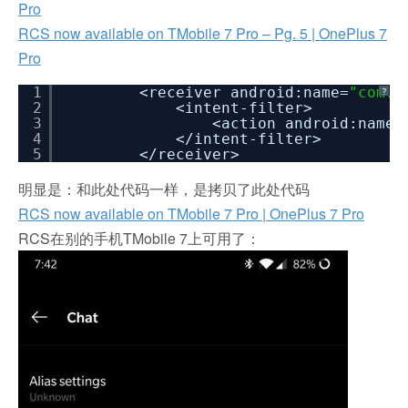
Pro
RCS now available on TMobile 7 Pro – Pg. 5 | OnePlus 7
Pro
1
<receiver android:name=
"com.g
?
2
<intent-filter>
3
<action android:name=
4
<
/intent-filter
>
5
<
/receiver
>
明显是：和此处代码一样，是拷贝了此处代码
RCS now available on TMobile 7 Pro | OnePlus 7 Pro
RCS在别的手机TMobile 7上可用了：