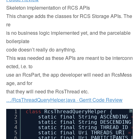
Skeleton implementation of RCS APIs
This change adds the classes for RCS Storage APIs. The
re
is no business logic implemented yet, and the parcelable
boilerplate
code doesn’t really do anything.
This was needed as these APIs are meant to be interconn
ected, i.e. to
use an RcsPart, the app developer will need an RcsMess
age, and for
that they will need the RcsThread etc.
…/RcsThreadQueryHelper.java · Gerrit Code Review
1
class
RcsThreadQueryHelper {
?
2
static final String ASCENDING
=
3
static final String DESCENDING
=
4
static final String THREAD_ID
=
5
static final Uri THREADS_URI
=
U
6
static final Uri PARTICIPANTS_U