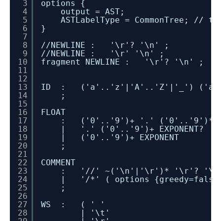
3
options {
4
output = AST;
5
ASTLabelType = CommonTree; // ty
6
}
7
8
//NEWLINE : '\r'? '\n' ;
9
//NEWLINE : '\r' '\n' ;
10
fragment NEWLINE : '\r'? '\n' ;
11
12
13
ID : ('a'..'z'|'A'..'Z'|'_') ('a'.
14
;
15
16
FLOAT
17
: ('0'..'9')+ '.' ('0'..'9')* 
18
| '.' ('0'..'9')+ EXPONENT?
19
| ('0'..'9')+ EXPONENT
20
;
21
22
COMMENT
23
: '//' ~('\n'|'\r')* '\r'? '\n'
24
| '/*' ( options {greedy=false;
25
;
26
27
WS : ( ' '
28
| '\t'