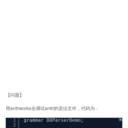
【问题】
用antlrworks去调试antlr的语法文件，代码为：
1
grammar DDParserDemo;
?
2