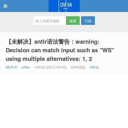
订阅
在路上
【未解决】antlr语法警告：warning:
Decision can match input such as "WS"
using multiple alternatives: 1, 2
ANTLR
crifan
14年前 (2013-03-05)
2345浏览
0评论