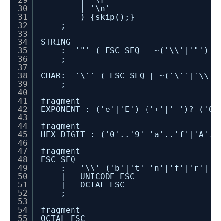
29
| '\r'
30
| '\n'
31
) {skip();}
32
;
33
34
STRING
35
: '"' ( ESC_SEQ | ~('\\'|'"') )
36
;
37
38
CHAR: '\'' ( ESC_SEQ | ~('\''|'\\')
39
;
40
41
fragment
42
EXPONENT : ('e'|'E') ('+'|'-')? ('0'
43
44
fragment
45
HEX_DIGIT : ('0'..'9'|'a'..'f'|'A'..
46
47
fragment
48
ESC_SEQ
49
: '\\' ('b'|'t'|'n'|'f'|'r'|'\"
50
| UNICODE_ESC
51
| OCTAL_ESC
52
;
53
54
fragment
55
OCTAL_ESC