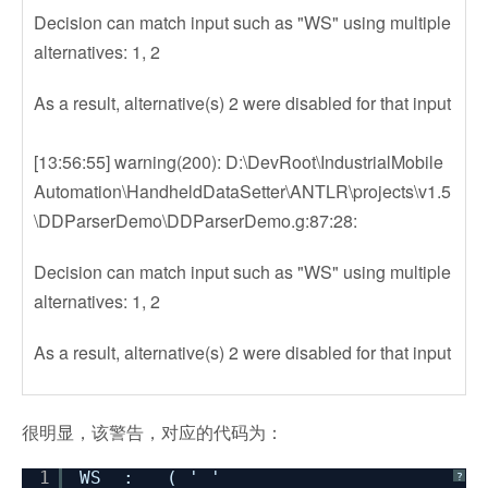
Decision can match input such as "WS" using multiple
alternatives: 1, 2
As a result, alternative(s) 2 were disabled for that input
[13:56:55] warning(200): D:\DevRoot\IndustrialMobile
Automation\HandheldDataSetter\ANTLR\projects\v1.5
\DDParserDemo\DDParserDemo.g:87:28:
Decision can match input such as "WS" using multiple
alternatives: 1, 2
As a result, alternative(s) 2 were disabled for that input
很明显，该警告，对应的代码为：
1
WS : ( ' '
?