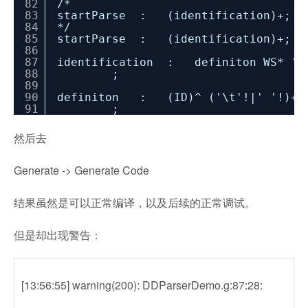
82
/*
83
startParse : (identification)+;
84
*/
85
startParse : (identification)+;
86
87
identification : definiton WS* ',
88
;
89
90
definiton : (ID)^ ('\t'!|' '!)+ (D
91
;
然后去
Generate -> Generate Code
结果虽然是可以正常编译，以及后续的正常调试。
但是却出现警告：
[13:56:55] warning(200): DDParserDemo.g:87:28: