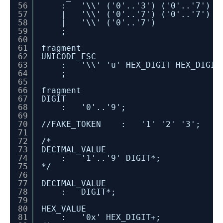
56
: '\\' ('0'..'3') ('0'..'7') (
57
| '\\' ('0'..'7') ('0'..'7')
58
| '\\' ('0'..'7')
59
;
60
61
fragment
62
UNICODE_ESC
63
: '\\' 'u' HEX_DIGIT HEX_DIGIT 
64
;
65
66
fragment
67
DIGIT
68
: '0'..'9';
69
70
//FAKE_TOKEN : '1' '2' '3';
71
72
/*
73
DECIMAL_VALUE
74
: '1'..'9' DIGIT*;
75
*/
76
77
DECIMAL_VALUE
78
: DIGIT*;
79
80
HEX_VALUE
81
: '0x' HEX_DIGIT+;