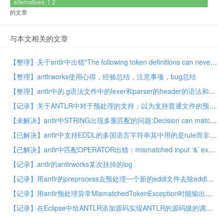
alternatives: 1 2
的文章
与本文相关的文章
【整理】关于antlr中出错"The following token definitions can never be matched because prior tokens match the same input"的原因和解决思路
【整理】antlrworks使用心得，经验总结，注意事项，bug总结
【整理】antlr中的.g语法文件中的lexer和parser的header的语法和含义
【记录】关于ANTLR中对于预处理的支持：以为支持普通文件的预处理呢，但是实际上是ANTLR自身识别你写的语法文件的预处理
【未解决】antlr中STRING出现多重匹配的问题:Decision can match input such as "STRING" using multiple alternatives: 1, 2
【已解决】antlr中支持EDDL的多国语言字符串其中用的是rule而非token
【已解决】antlr中匹配OPERATOR出错：mismatched input ‘&’ expecting set null
【记录】antlr的antlrworks某次挂掉的log
【记录】用antlr的preprocess去预处理一个新的eddl文件去除eddl中不支持的元素对应的文件内容
【记录】用antlr预处理异常MismatchedTokenException时能输出更详细的信息
【记录】在Eclipse中给ANTLR添加源码实现ANTLR的源码级的调试