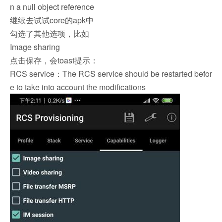
n a null object reference
继续去试试core的apk中
勾选了其他选项，比如
Image sharing
点击保存，会toast提示：
RCS service：The RCS service should be restarted befor
e to take into account the modifications