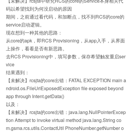
【未解决】rcsjta中研究RCS的core的Service本身相关代
码以希望找到为何没启动的原因
期间，之前通过看代码，和加断点，找不到RCS的core的
service启动逻辑。
现在想到一种其他的思路：
从core的apk，即RCS Provisioning，从app入手，从界面
上操作，看看是否有新思路。
去RCS Provisioning中，填写参数，保存希望触发重启ser
vice
结果遇到：
【未解决】rcsjta的core出错：FATAL EXCEPTION main a
ndroid.os.FileUriExposedException file exposed beyond
app through Intent.getData()
以及：
【未解决】rcsjta的core出错：java.lang.NullPointerExcep
tion Attempt to invoke virtual method java.lang.String co
m.gsma.rcs.utils.ContactUtil PhoneNumber.getNumber o