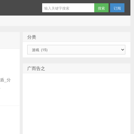
订阅
分类
分
类
广而告之
戏盾_分
.