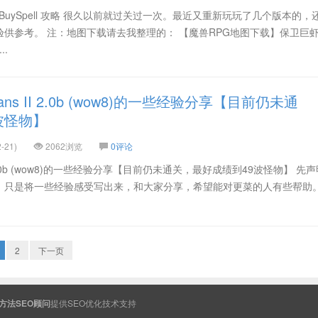
BuySpell 攻略 很久以前就过关过一次。最近又重新玩玩了几个版本的，
供参考。 注：地图下载请去我整理的： 【魔兽RPG地图下载】保卫巨
..
ns II 2.0b (wow8)的一些经验分享【目前仍未通
波怪物】
-21)
2062浏览
0评论
I 2.0b (wow8)的一些经验分享【目前仍未通关，最好成绩到49波怪物】 先
，只是将一些经验感受写出来，和大家分享，希望能对更菜的人有些帮助。
2
下一页
方法SEO顾问
提供
SEO
优化技术支持