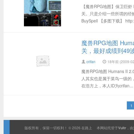
【魔兽RPG地图】保卫巨虾 
关。只是介绍一些所谓的经验
BuySpell 【多图下载】 http:.
魔兽RPG地图 Huma
关，最好成绩到49
crifan
18年前 (2009-02
魔兽RPG地图 Humans I
人其实也是属于菜鸟一级的
在浩方上，本人ID为crifan...
1
版权所有，保留一切权利！ © 2026
在路上
本网站托管于
Vultr
，由