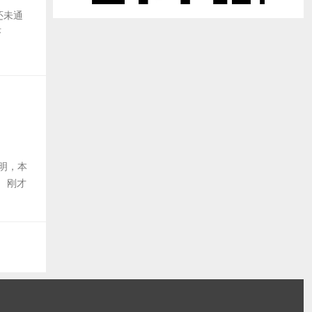
还未通
虾
声明，本
 刚才