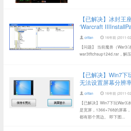
【已解决】冰封王座升级时出
‘Warcraft IIIInstallPa
crifan
16年前 (2011-02
【问题】 当前魔兽（War3
war3tftchsup124d.rar，
【已解决】Win7下
无法设置屏幕分辨
crifan
16年前 (2011-02
【已解决】Win7下玩War
是宽屏，1366×768的屏
都有那个黑边。 即下图...