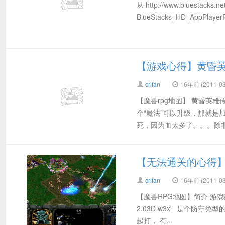
从 http://www.bluestack
BlueStacks_HD_AppPlayer
【游戏心得】黄昏英雄传I
crifan
16年前 (2011-03
【魔兽rpg地图】 黄昏英雄传
个“魔法”可以升级，那就
死，因为血太多了。。。除非bo
【无法通关的心得】魔
crifan
16年前 (2011-03
【魔兽RPG地图】简介 游戏
2.03D.w3x” 是个防
起打， 有...