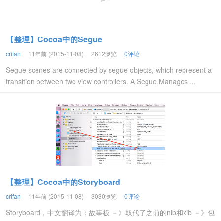
【整理】Cocoa中的Segue
crifan
11年前 (2015-11-08)
2612浏览
0评论
Segue scenes are connected by segue objects, which represent a
transition between two view controllers. A Segue Manages ...
【整理】Cocoa中的Storyboard
crifan
11年前 (2015-11-08)
3030浏览
0评论
Storyboard，中文翻译为：故事板 －》取代了之前的nib和xib －》包