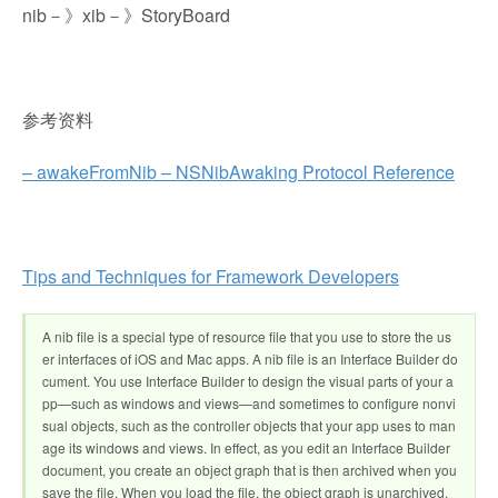
nib－》xib－》StoryBoard
参考资料
– awakeFromNib – NSNibAwaking Protocol Reference
Tips and Techniques for Framework Developers
A nib file is a special type of resource file that you use to store the us
er interfaces of iOS and Mac apps. A nib file is an Interface Builder do
cument. You use Interface Builder to design the visual parts of your a
pp—such as windows and views—and sometimes to configure nonvi
sual objects, such as the controller objects that your app uses to man
age its windows and views. In effect, as you edit an Interface Builder
document, you create an object graph that is then archived when you
save the file. When you load the file, the object graph is unarchived.