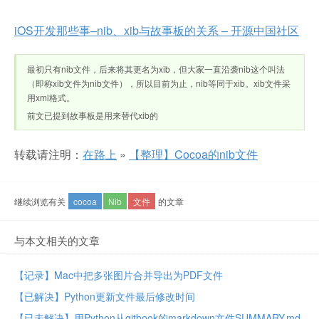
iOS开发那些事–nib、xib与故事板的关系 – 开源中国社区
最初只有nib文件，后来将其更名为xib，但大家一直沿袭nib这个叫法
（即称xib文件为nib文件），所以目前为止，nib等同于xib。xib文件采
用xml格式。
前文已提到故事板是用来替代xib的
转载请注明：
在路上
»
【整理】Cocoa的nib文件
继续浏览有关
cocoa
Nib
文件
的文章
与本文相关的文章
【记录】Mac中把多张图片合并导出为PDF文件
【已解决】Python更新文件最后修改时间
【已未解决】用Python从gitbook的markdown文件SUMMARY.md生成相关md文件