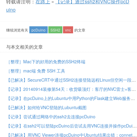
转载请注明：
在路上
»
【记录】通过ssh2和VNC操作pcD
uino
继续浏览有关
pcDuino
SSH2
vnc
的文章
与本文相关的文章
［整理］Mac下的好用的免费的SSH2终端
［整理］mac端 免费 SSH 工具
【已解决】SecureCRT中通过SSH2连接登陆远程Linux但空闲一段时间后就断掉了
【记录】20140914装修第54天：收货吸顶灯：客厅的NVC雷士+客厅南的VNC
【记录】在pcDuino上的Lubuntu中用Python的Flask建立Web服务器
【已解决】如何给VNC登陆的Lubuntu截图
【记录】尝试通过网络中的ssh2去连接pcDuino
【记录】在ssh2可以登陆pcDuino后尝试去用VNC连接并操作pcDuino
【已解决】用VNC Viewer连接pcDuino中Ubuntu结果出错：connet: Connection refused (10061)