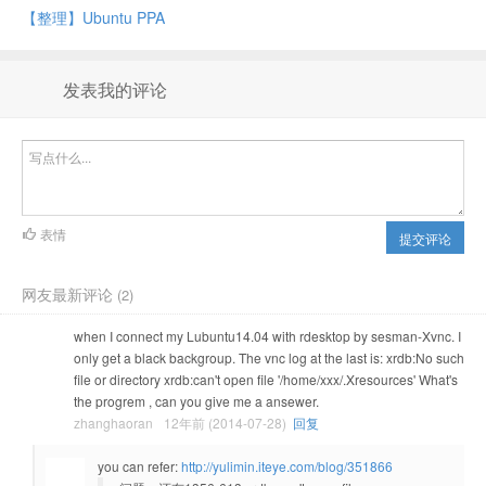
【整理】Ubuntu PPA
发表我的评论
表情
提交评论
网友最新评论
(2)
when I connect my Lubuntu14.04 with rdesktop by sesman-Xvnc. I
only get a black backgroup. The vnc log at the last is: xrdb:No such
file or directory xrdb:can't open file '/home/xxx/.Xresources' What's
the progrem , can you give me a ansewer.
zhanghaoran
12年前 (2014-07-28)
回复
you can refer:
http://yulimin.iteye.com/blog/351866