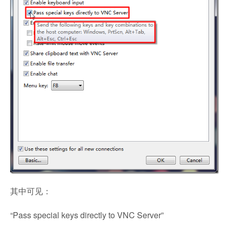
其中可见：
“Pass special keys directly to VNC Server”