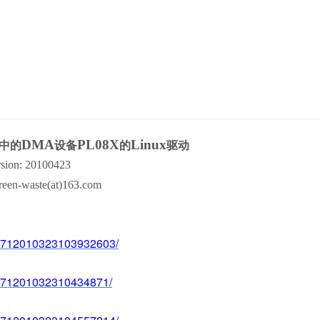
中的
设备
的
驱动
DMA
PL08X
Linux
rsion: 20100423
reen-waste(at)163.com
642712010323103932603/
64271201032310434871/