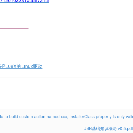
642712010323104557214/
——————
L08X的Linux驱动
tom action named xxx, InstallerClass property is only valid
USB基础知识概论 v0.5.pdf