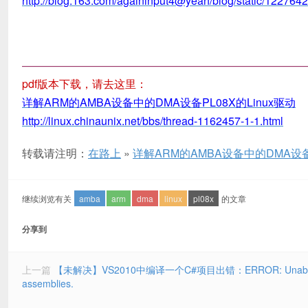
http://blog.163.com/againinput4@yeah/blog/static/1227
————
————————————
————
——————
pdf版本下载，请去这里：
详解ARM的AMBA设备中的DMA设备PL08X的Linux驱动
http://linux.chinaunix.net/bbs/thread-1162457-1-1.html
转载请注明：
在路上
»
详解ARM的AMBA设备中的DMA设备P
继续浏览有关
amba
arm
dma
linux
pl08x
的文章
分享到
上一篇
【未解决】VS2010中编译一个C#项目出错：ERROR: Unable to build cus
assemblies.