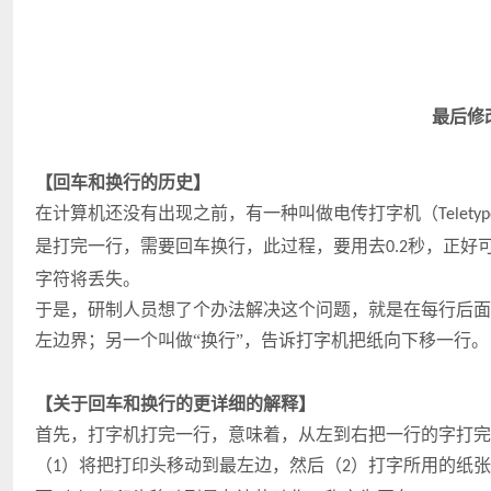
最后修
【回车和换行的历史】
在计算机还没有出现之前，有一种叫做电传打字机（
Telety
是打完一行，需要回车换行，此过程，要用去
秒，正好
0.2
字符将丢失。
于是，研制人员想了个办法解决这个问题，就是在每行后面
左边界；另一个叫做“换行”，告诉打字机把纸向下移一行。
【关于回车和换行的更详细的解释】
首先，打字机打完一行，意味着，从左到右把一行的字打完
（
）将把打印头移动到最左边，然后（
）打字所用的纸张
1
2