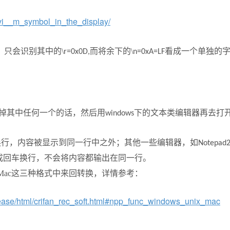
_vi__m_symbol_in_the_display/
，只会识别其中的\
而将余下的\
看成一个单独的
r=0x0D,
n=0xA=LF
掉其中任何一个的话，然后用
下的文本类编辑器再去打
windows
换行，内容被显示到同一行中之外；其他一些编辑器，如
Notepad
成回车换行，不会将内容都输出在同一行。
ows，Mac这三种格式中来回转换，详情参考：
release/html/crifan_rec_soft.html#npp_func_windows_unix_mac