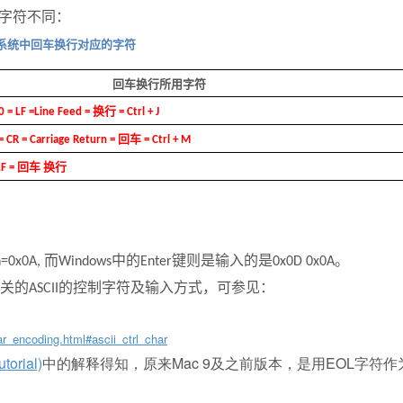
字符不同：
系统中回车换行对应的字符
回车换行所用字符
换行
0 = LF =Line Feed =
= Ctrl + J
回车
= CR = Carriage Return =
= Ctrl + M
回车
换行
LF =
而
中的
键则是输入的是
。
n=0x0A,
Windows
Enter
0x0D 0x0A
关的
的控制字符及输入方式，可参见：
ASCII
ar_encoding.html#ascii_ctrl_char
torial)
中的解释得知，原来Mac 9及之前版本，是用EOL字符作