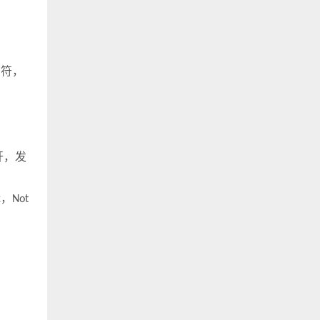
字符，
开，发
，
2
Not