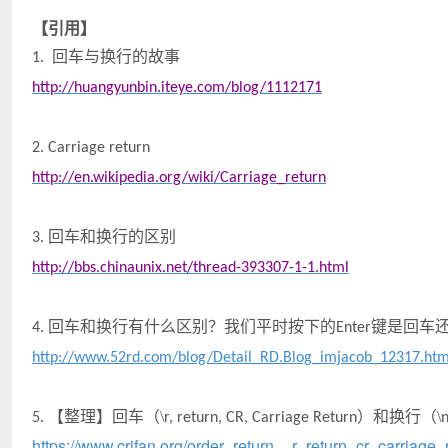
【引用】
回车与换行的故事
1.
http://huangyunbin.iteye.com/blog/1112171
2. Carriage return
http://en.wikipedia.org/wiki/Carriage_return
回车和换行的区别
3.
http://bbs.chinaunix.net/thread-393307-1-1.html
回车和换行有什么区别？我们平时按下的
键是回车
4.
Enter
http://www.52rd.com/blog/Detail_RD.Blog_imjacob_12317.htm
【整理】回车（\
）和换行（\
5.
r, return, CR, Carriage Return
n
https://www.crifan.org/order_return__r_return_cr_carriag