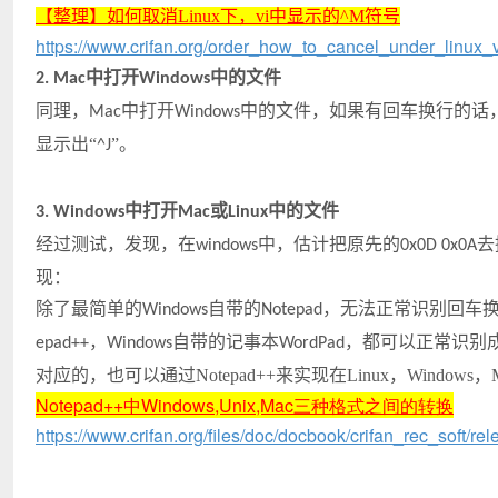
【整理】如何取消Linux下，vi中显示的^M符号
https://www.crifan.org/order_how_to_cancel_under_linux
中打开
中的文件
2. Mac
Windows
同理，
中打开
中的文件，如果有回车换行的话
Mac
Windows
显示出“
”。
^J
中打开
或
中的文件
3. Windows
Mac
Linux
经过测试，发现，在
中，估计把原先的
去
windows
0x0D 0x0A
现：
除了最简单的
自带的
，无法正常识别回车
Windows
Notepad
，
自带的记事本
，都可以正常识别
epad++
Windows
WordPad
对应的，也可以通过Notepad++来实现在Linux，Wind
Notepad++中Windows,Unix,Mac三种格式之间的转换
https://www.crifan.org/files/doc/docbook/crifan_rec_soft/