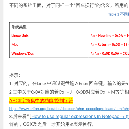
不同的系统里面，对于同样一个
回车换行
的含义，所用的
”
”
不同
Table
1
系统类型
Linux/Unix
\n = Newline = 0x0A = 1
Mac
\r = Return = 0x0D = 13 
Windows/Dos
\r \n = 0x0D 0x0A = CR 
提示：
对应的，在
中通过键盘输入
回车键，输入的是\
1.
Linux
Enter
其中关于
对应的着
，
对应着
等等相
2.
0x0A
Ctrl + J
0x0D
Ctrl + M
ASCII字符集中的功能/控制字符
https://www.crifan.org/files/doc/docbook/char_encoding/release/html/ch
3.后来看到
How to use regular expressions in Notepad++ (tu
符的，OSX及之后，才开始用\n表示换行。