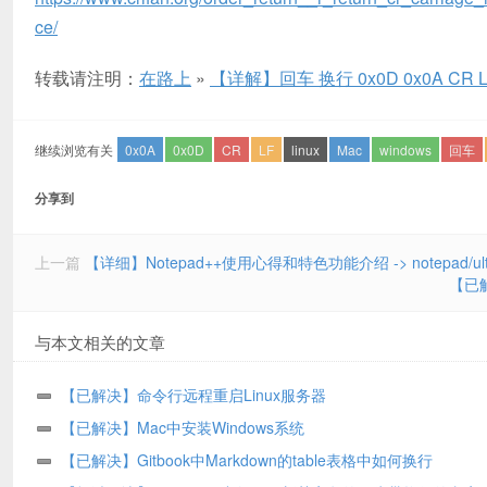
ce/
转载请注明：
在路上
»
【详解】回车 换行 0x0D 0x0A CR L
继续浏览有关
0x0A
0x0D
CR
LF
linux
Mac
windows
回车
分享到
上一篇
【详细】Notepad++使用心得和特色功能介绍 -> notepa
【已解
与本文相关的文章
【已解决】命令行远程重启Linux服务器
【已解决】Mac中安装Windows系统
【已解决】Gitbook中Markdown的table表格中如何换行