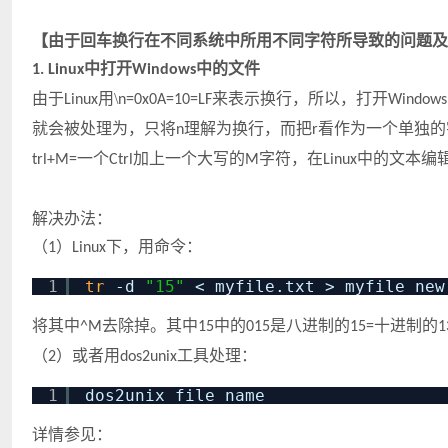
【由于回车换行在不同系统中所用不同字符所导致的问题及
中打开
中的文件
1. Linux
Windows
由于
用\
来表示换行，所以，打开
Linux
n=0x0A=10=LF
Windows
就会被处理为，只将
理解为换行，而把
看作为一个单独的
n
r
一个
加上一个大写的
字符，在
中的文本编
trl+M=
Ctrl
M
Linux
解决办法：
（
）
下，用命令：
1
Linux
1
tr
-d
"15"
< myfile.txt > myfile_new
将其中
去除掉。其中
中的
是八进制的
十进制的
^M
15
015
15=
1
（
）或者用
工具处理：
2
dos2unix
1
dos2unix file_name
详情参见：