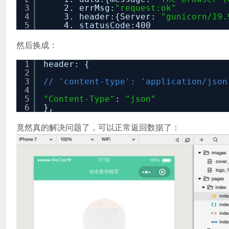
3
2. errMsg:
"request:ok"
4
3. header:{Server:
"gunicorn/19.
5
4. statusCode:400
然后换成：
1
header: {
2
3
// 'content-type': 'application/json
4
5
"Content-Type"
:
"json"
6
},
竟然真的解决问题了，可以正常返回数据了：