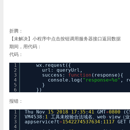
折腾：
【未解决】小程序中点击按钮调用服务器接口返回数据
期间，用代码：
代码：
1
wx.request({
2
url: queryUrl,
3
success:
function
(response){
4
console.log(
"response=%o"
, r
5
}
6
})
报错：
1
Thu Nov
15
2018
17
:
35
:
41
GMT
+
0800
(
2
VM4538:
1
工具未校验合法域名、web
-
view（
3
appservice?t
=
1542274537634
:
1117
GET 
4