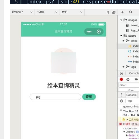
5
index.js? [sm]:
49
response
=
Objectda