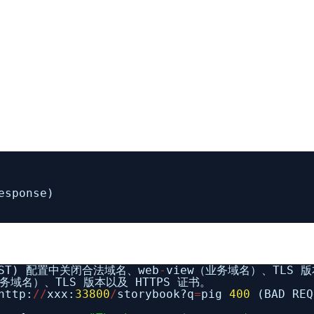
esponse)
CST) 配置中关闭合法域名、web
-
view（业务域名）、TLS 版
业务域名）、TLS 版本以及 HTTPS 证书。
http:
/
/
xxx:
33800
/
storybook?q
=
pig
400
(BAD REQ