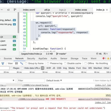
ta: {message:
"The browser (or proxy) sent a r