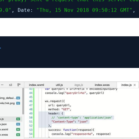
9.0"
, Date:
"Thu, 15 Nov 2018 09:50:12 GMT"
,
'