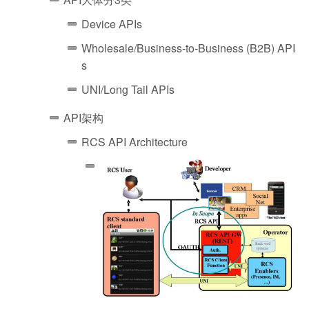
Device APIs
Wholesale/Business-to-Business (B2B) API
s
UNI/Long Tail APIs
API架构
RCS API Architecture