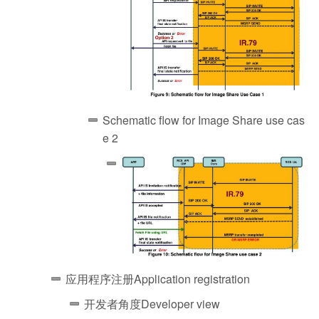
Schematic flow for Image Share use cas
e 2
应用程序注册Application registration
开发者角度Developer view