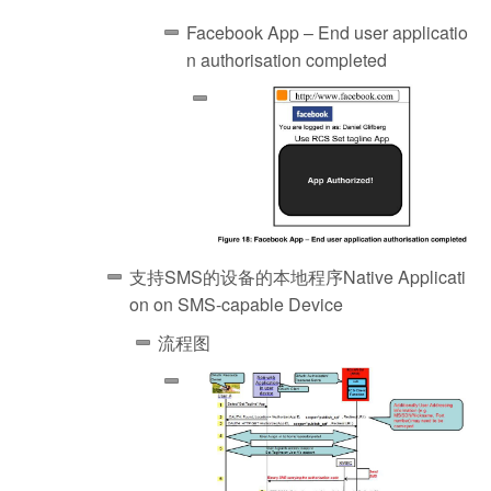
Facebook App – End user applicatio
n authorisation completed
支持SMS的设备的本地程序Native Applicati
on on SMS-capable Device
流程图