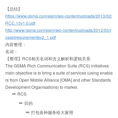
【总结】
https://www.gsma.com/esim/wp-content/uploads/2013/02/
RCC.13v1.0.pdf
http://www.gsma.com/esim/wp-content/uploads/2012/03/r
csapirequirementsv2_1.pdf
内容整理：
名词：
【整理】RCS相关名词和含义解析和逻辑关系
The GSMA Rich Communication Suite (RCS) initiatives
main objective is to bring a suite of services (using enable
rs from Open Mobile Alliance [OMA] and other Standards
Development Organisations) to market.
RCS
目的
打包各种服务给大家用