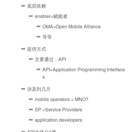
底层依赖
enabler=赋能者
OMA=Open Mobile Alliance
等等
提供方式
主要通过：API
API=Application Programming Interface
s
涉及到几方
mobile operators = MNO?
SP =Service Providers
application developers
API大体分3类