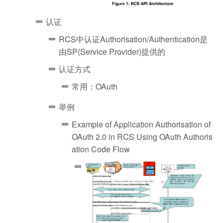
认证
RCS中认证Authorisation/Authentication是
由SP(Service Provider)提供的
认证方式
常用：OAuth
举例
Example of Application Authorisation of
OAuth 2.0 in RCS Using OAuth Authoris
ation Code Flow