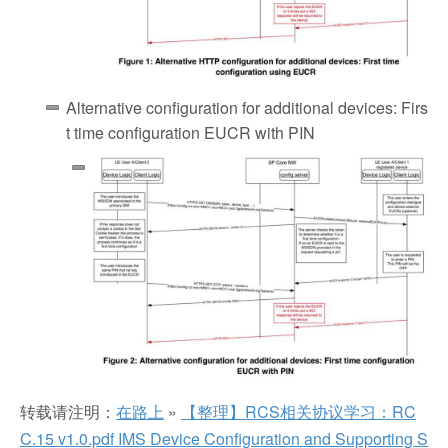
Alternative configuration for additional devices: Firs
t time configuration EUCR with PIN
转载请注明：
在路上
»
【整理】RCS相关协议学习：RC
C.15 v1.0.pdf IMS Device Configuration and Supporting S