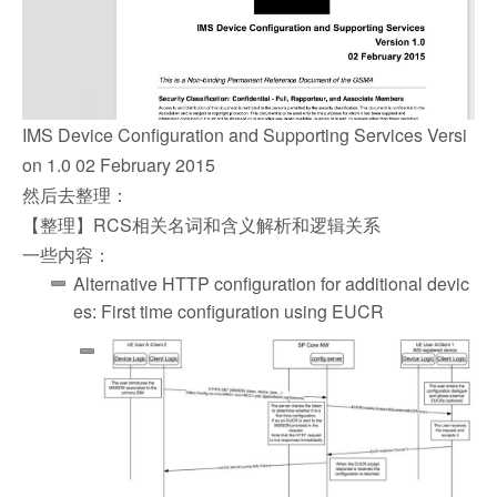
IMS Device Configuration and Supporting Services Versi
on 1.0 02 February 2015
然后去整理：
【整理】RCS相关名词和含义解析和逻辑关系
一些内容：
Alternative HTTP configuration for additional devic
es: First time configuration using EUCR