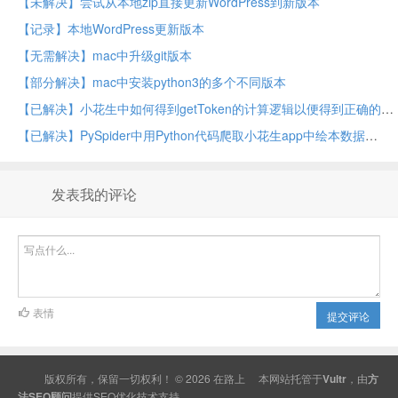
【未解决】尝试从本地zip直接更新WordPress到新版本
【记录】本地WordPress更新版本
【无需解决】mac中升级git版本
【部分解决】mac中安装python3的多个不同版本
【已解决】小花生中如何得到getToken的计算逻辑以便得到正确的md5值可以正常请求接口
【已解决】PySpider中用Python代码爬取小花生app中绘本数据
发表我的评论
表情
提交评论
版权所有，保留一切权利！ © 2026
在路上
本网站托管于
Vultr
，由
方
法SEO顾问
提供
SEO
优化技术支持