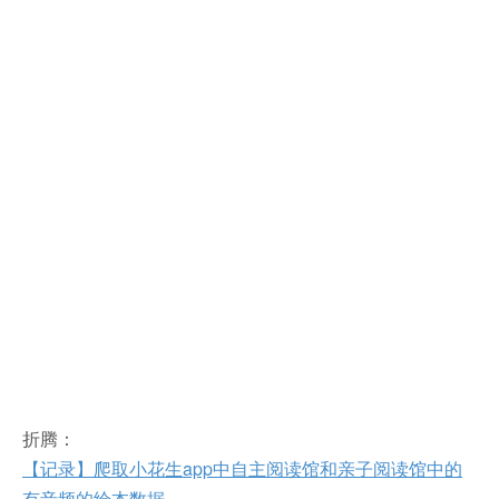
折腾：
【记录】爬取小花生app中自主阅读馆和亲子阅读馆中的
有音频的绘本数据