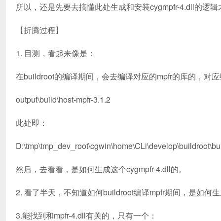
所以，还是先要去搞懂此处生成和安装cygmpfr-4.dll的逻
【折腾过程】
1. 目测，看起来像是：
在buildroot的编译期间，会去编译对应的mpfr的库的，
output\build\host-mpfr-3.1.2
此处即：
D:\tmp\tmp_dev_root\cgwin\home\CLi\develop\buildroot\buil
然后，去看看，是如何生成这个cygmpfr-4.dll的。
2. 看了半天，不知道如何buildroot编译mpfr期间，是如何生成cy
3.能找到和mpfr-4.dll有关的，只有一个：