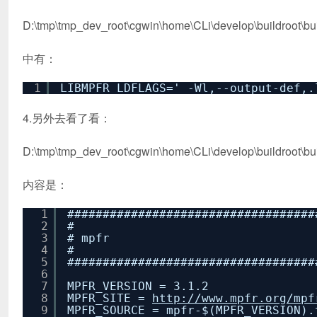
D:\tmp\tmp_dev_root\cgwin\home\CLi\develop\buildroot\buil
中有：
1
LIBMPFR_LDFLAGS=' -Wl,--output-def,.
4.另外去看了看：
D:\tmp\tmp_dev_root\cgwin\home\CLi\develop\buildroot\bu
内容是：
1
###################################
2
#
3
# mpfr
4
#
5
###################################
6
7
MPFR_VERSION = 3.1.2
8
MPFR_SITE =
http://www.mpfr.org/mpf
9
MPFR_SOURCE = mpfr-$(MPFR_VERSION).