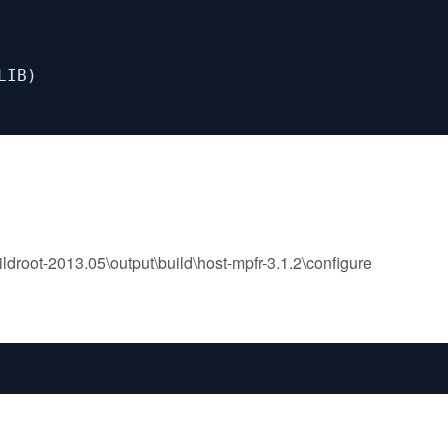
LIB)
droot-2013.05\output\build\host-mpfr-3.1.2\configure