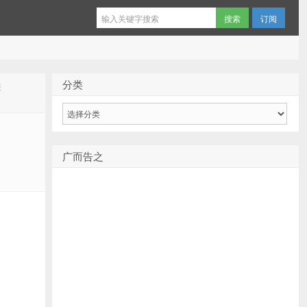
订阅
分类
装
分
类
广而告之