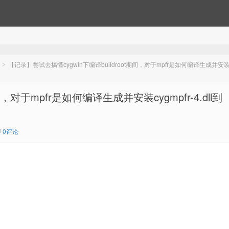
【记录】尝试去搞懂cygwin下编译buildroot期间，对于mpfr是如何编译生成并安
>
，对于mpfr是如何编译生成并安装cygmpfr-4.dll到
0评论