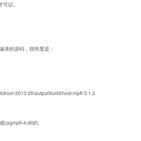
辑才可以。
对应编译的源码，很明显是：
droot-2013.05\output\build\host-mpfr-3.1.2
gmpfr-4.dll的。