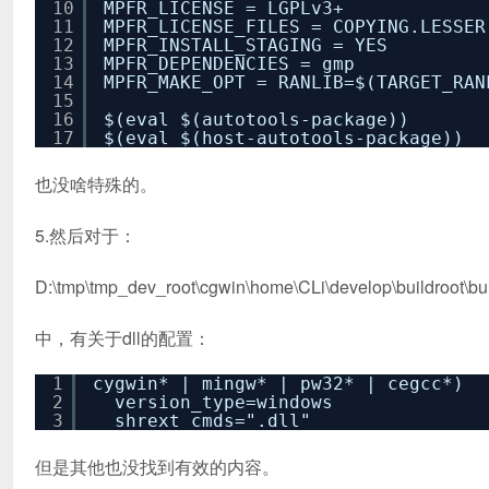
10
MPFR_LICENSE = LGPLv3+
11
MPFR_LICENSE_FILES = COPYING.LESSER
12
MPFR_INSTALL_STAGING = YES
13
MPFR_DEPENDENCIES = gmp
14
MPFR_MAKE_OPT = RANLIB=$(TARGET_RAN
15
16
$(eval $(autotools-package))
17
$(eval $(host-autotools-package))
也没啥特殊的。
5.然后对于：
D:\tmp\tmp_dev_root\cgwin\home\CLi\develop\buildroot\buil
中，有关于dll的配置：
1
cygwin* | mingw* | pw32* | cegcc*)
2
version_type=windows
3
shrext_cmds=".dll"
但是其他也没找到有效的内容。