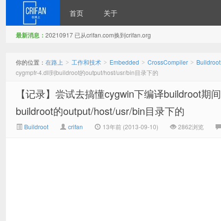
首页
关于
最新消息：
20210917 已从crifan.com换到crifan.org
在路上
你的位置：
在路上
工作和技术
Embedded
CrossCompiler
Buildroot
>
>
>
>
cygmpfr-4.dll到buildroot的output/host/usr/bin目录下的
【记录】尝试去搞懂cygwin下编译buildroot期间
buildroot的output/host/usr/bin目录下的
Buildroot
crifan
13年前 (2013-09-10)
2862浏览