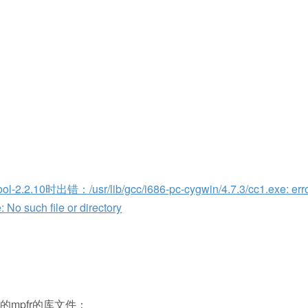
出错：/usr/lib/gcc/i686-pc-cygwin/4.7.3/cc1.exe: error
: No such file or directory
应的mpfr的库文件：