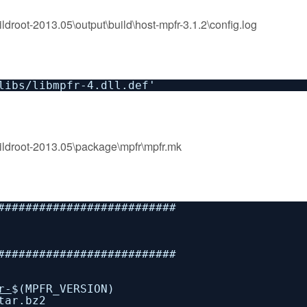
droot-2013.05\output\build\host-mpfr-3.1.2\config.log
libs/libmpfr-4.dll.def'
ildroot-2013.05\package\mpfr\mpfr.mk
##########################
##########################
r-
$(MPFR_VERSION)
tar.bz2