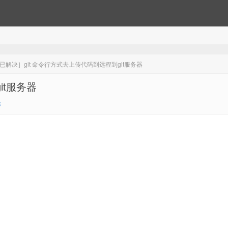
已解决］git 命令行方式去上传代码到远程到git服务器
it服务器
论