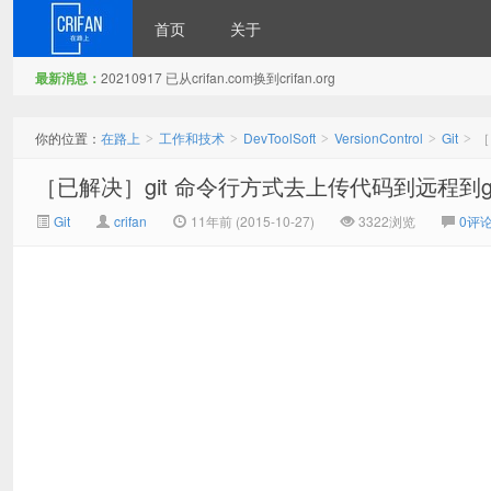
首页
关于
最新消息：
20210917 已从crifan.com换到crifan.org
在路上
你的位置：
在路上
工作和技术
DevToolSoft
VersionControl
Git
［
>
>
>
>
>
［已解决］git 命令行方式去上传代码到远程到g
Git
crifan
11年前 (2015-10-27)
3322浏览
0评