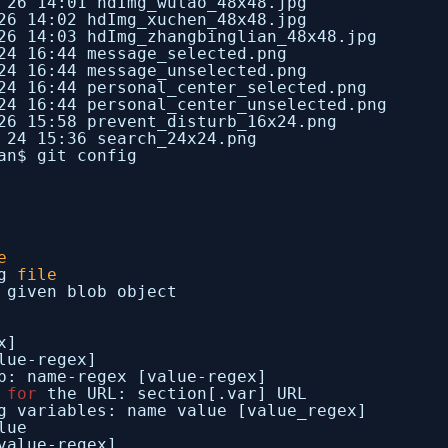
 26 14:01 hdImg_wutao_48x48.jpg
26 14:02 hdImg_xuchen_48x48.jpg
26 14:03 hdImg_zhangbinglian_48x48.jpg
24 16:44 message_selected.png
24 16:44 message_unselected.png
24 16:44 personal_center_selected.png
24 16:44 personal_center_unselected.png
26 15:58 prevent_disturb_16x24.png
 24 15:36 search_24x24.png
an$ git config
e
ig
file
 given blob object
x]
lue-regex]
p: name-regex [value-regex]
c
for
the URL: section[.var] URL
g variables: name value [value_regex]
lue
value-regex]