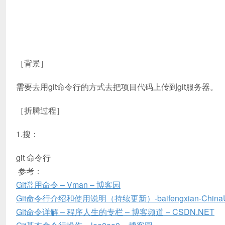
［背景］
需要去用git命令行的方式去把项目代码上传到git服务器。
［折腾过程］
1.搜：
git 命令行
参考：
Git常用命令 – Vman – 博客园
Git命令行介绍和使用说明（持续更新）-baifengxian-China
Git命令详解 – 程序人生的专栏 – 博客频道 – CSDN.NET