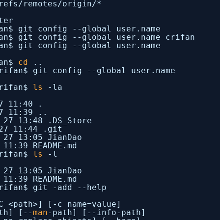
refs
/remotes/origin/
*
ter
an$ git config --global user.name
an$ git config --global user.name crifan
an$ git config --global user.name
fan$
cd
..
rifan$ git config --global user.name
crifan$
ls
-la
7 11:40 .
7 11:39 ..
 27 13:48 .DS_Store
27 11:44 .git
 27 13:05 JianDao
 11:39 README.md
crifan$
ls
-l
 27 13:05 JianDao
 11:39 README.md
rifan$ git -add --help
C <path>] [-c name=value]
th] [--
man
-path] [--info-path]