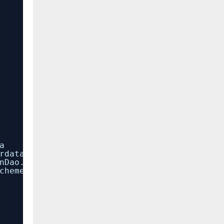
a
rdatad
/UserInterfaceState
.xcuserstate
nDao
.xcscheme
chememanagement
.plist