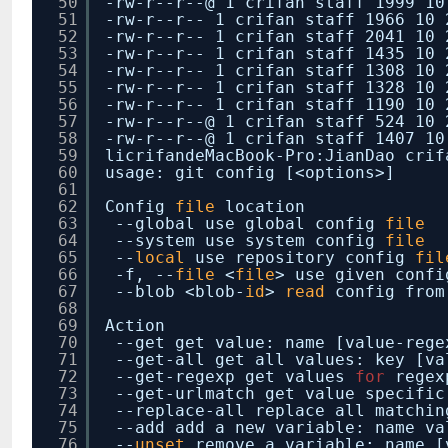
50
-rw-r--r--@ 1 crifan staff 1999 10
51
-rw-r--r-- 1 crifan staff 1966 10 
52
-rw-r--r-- 1 crifan staff 2041 10 
53
-rw-r--r-- 1 crifan staff 1435 10 
54
-rw-r--r-- 1 crifan staff 1308 10 
55
-rw-r--r-- 1 crifan staff 1328 10 
56
-rw-r--r-- 1 crifan staff 1190 10 
57
-rw-r--r--@ 1 crifan staff 524 10 
58
-rw-r--r--@ 1 crifan staff 1407 10
59
licrifandeMacBook-Pro:JianDao crif
60
usage: git config [<options>]
61
62
Config
file
location
63
--global use global config
file
64
--system use system config
file
65
--
local
use repository config
fil
66
-f, --
file
<
file
> use given conf
67
--blob <blob-
id
>
read
config from
68
69
Action
70
--get get value: name [value-rege
71
--get-all get all values: key [va
72
--get-regexp get values
for
regex
73
--get-urlmatch get value specifi
74
--replace-all replace all matchin
75
--add add a new variable: name va
76
--
unset
remove a variable: name [