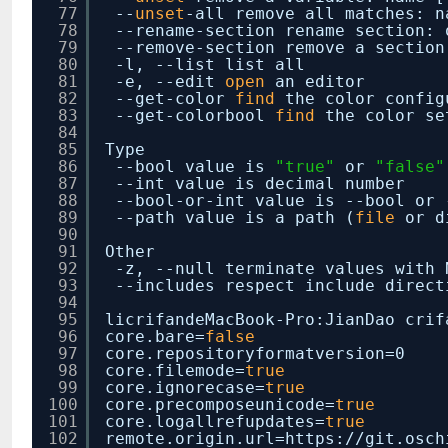
77
--
unset
-all remove all matches: n
78
--rename-section rename section: 
79
--remove-section remove a section
80
-l, --list list all
81
-e, --edit
open
an editor
82
--get-color
find
the color config
83
--get-colorbool
find
the color se
84
85
Type
86
--bool value is
"true"
or
"false"
87
--int value is decimal number
88
--bool-or-int value is --bool or 
89
--path value is a path (
file
or d
90
91
Other
92
-z, --null terminate values with 
93
--includes respect include direct
94
95
licrifandeMacBook-Pro:JianDao crif
96
core.bare=
false
97
core.repositoryformatversion=0
98
core.filemode=
true
99
core.ignorecase=
true
100
core.precomposeunicode=
true
101
core.logallrefupdates=
true
102
remote.origin.url=https:
//git
.osch