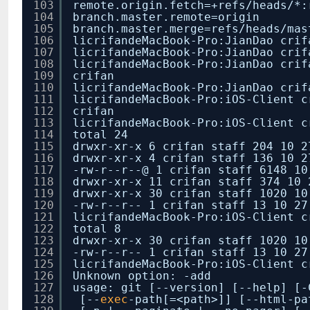
103
remote.origin.fetch=+refs
/heads/
*:
104
branch.master.remote=origin
105
branch.master.merge=refs
/heads/mas
106
licrifandeMacBook-Pro:JianDao crif
107
licrifandeMacBook-Pro:JianDao crif
108
licrifandeMacBook-Pro:JianDao crif
109
crifan
110
licrifandeMacBook-Pro:JianDao cri
111
licrifandeMacBook-Pro:iOS-Client c
112
crifan
113
licrifandeMacBook-Pro:iOS-Client 
114
total 24
115
drwxr-xr-x 6 crifan staff 204 10 2
116
drwxr-xr-x 4 crifan staff 136 10 2
117
-rw-r--r--@ 1 crifan staff 6148 10
118
drwxr-xr-x 11 crifan staff 374 10 
119
drwxr-xr-x 30 crifan staff 1020 10
120
-rw-r--r-- 1 crifan staff 13 10 27
121
licrifandeMacBook-Pro:iOS-Client 
122
total 8
123
drwxr-xr-x 30 crifan staff 1020 10
124
-rw-r--r-- 1 crifan staff 13 10 27
125
licrifandeMacBook-Pro:iOS-Client c
126
Unknown option: -add
127
usage: git [--version] [--help] [-
128
[--
exec
-path[=<path>]] [--html-pa