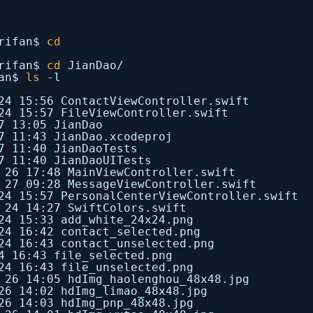
crifan$
cd
crifan$
cd
JianDao/
fan$
ls
-l
24 15:56 ContactViewController.swift
24 15:57 FileViewController.swift
7 13:05 JianDao
7 11:43 JianDao.xcodeproj
7 11:40 JianDaoTests
7 11:40 JianDaoUITests
 26 17:48 MainViewController.swift
 27 09:28 MessageViewController.swift
24 15:57 PersonalCenterViewController.swift
 24 14:27 SwiftColors.swift
24 15:33 add_white_24x24.png
24 16:42 contact_selected.png
24 16:43 contact_unselected.png
4 16:43 file_selected.png
24 16:43 file_unselected.png
 26 14:05 hdImg_haolenghou_48x48.jpg
26 14:02 hdImg_limao_48x48.jpg
26 14:03 hdImg_pnp_48x48.jpg