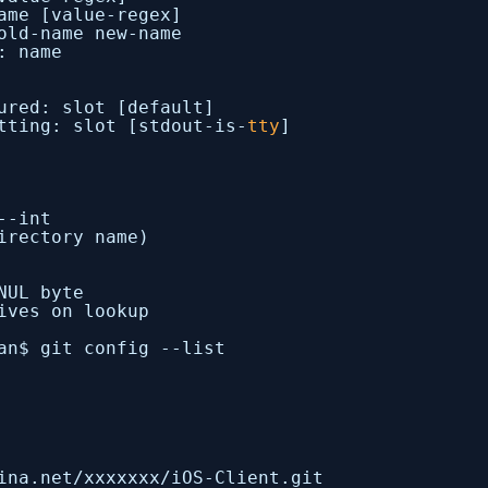
ame [value-regex]
old-name new-name
: name
ured: slot [default]
tting: slot [stdout-is-
tty
]
--int
irectory name)
NUL byte
ives on lookup
an$ git config --list
ina.net
/xxxxxxx/iOS-Client
.git