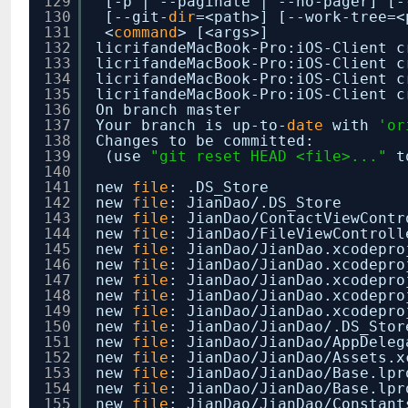
129
[-p | --paginate | --no-pager] [-
130
[--git-
dir
=<path>] [--work-tree=<
131
<
command
> [<args>]
132
licrifandeMacBook-Pro:iOS-Client c
133
licrifandeMacBook-Pro:iOS-Client c
134
licrifandeMacBook-Pro:iOS-Client c
135
licrifandeMacBook-Pro:iOS-Client c
136
On branch master
137
Your branch is up-to-
date
with
'or
138
Changes to be committed:
139
(use
"git reset HEAD <file>..."
t
140
141
new
file
: .DS_Store
142
new
file
: JianDao/.DS_Store
143
new
file
: JianDao
/ContactViewContr
144
new
file
: JianDao
/FileViewControll
145
new
file
: JianDao
/JianDao
.xcodepro
146
new
file
: JianDao
/JianDao
.xcodepro
147
new
file
: JianDao
/JianDao
.xcodepro
148
new
file
: JianDao
/JianDao
.xcodepro
149
new
file
: JianDao
/JianDao
.xcodepro
150
new
file
: JianDao
/JianDao/
.DS_Stor
151
new
file
: JianDao
/JianDao/AppDeleg
152
new
file
: JianDao
/JianDao/Assets
.x
153
new
file
: JianDao
/JianDao/Base
.lpr
154
new
file
: JianDao
/JianDao/Base
.lpr
155
new
file
: JianDao
/JianDao/Constant