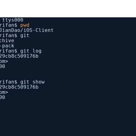
 ttys000
crifan$
pwd
JianDao/iOS-Client
rifan$ git
chive
-pack
rifan$ git log
29cb8c509176b
om>
00
rifan$ git show
29cb8c509176b
om>
00