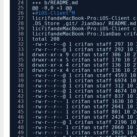
24
+++ b
/README
.md
25
@@ -0,0 +1 @@
26
+
#iOS-Client^M
27
licrifandeMacBook-Pro:iOS-Client 
28
.DS_Store .git/ JianDao/ README.md
29
licrifandeMacBook-Pro:iOS-Client 
30
licrifandeMacBook-Pro:JianDao cri
31
total 208
32
-rw-r--r--@ 1 crifan staff 297 10 
33
-rw-r--r--@ 1 crifan staff 292 10 
34
drwxr-xr-x 9 crifan staff 306 10 2
35
drwxr-xr-x 5 crifan staff 170 10 2
36
drwxr-xr-x 4 crifan staff 136 10 2
37
drwxr-xr-x 4 crifan staff 136 10 2
38
-rw-r--r--@ 1 crifan staff 4593 10
39
-rw-r--r--@ 1 crifan staff 6974 10
40
-rw-r--r--@ 1 crifan staff 312 10 
41
-rw-r--r--@ 1 crifan staff 4674 10
42
-rw-r--r--@ 1 crifan staff 837 10 
43
-rw-r--r-- 1 crifan staff 1630 10 
44
-rw-r--r-- 1 crifan staff 2041 10 
45
-rw-r--r-- 1 crifan staff 801 10 2
46
-rw-r--r-- 1 crifan staff 2424 10 
47
-rw-r--r--@ 1 crifan staff 2196 10
48
-rw-r--r-- 1 crifan staff 2060 10 
49
-rw-r--r-- 1 crifan staff 2025 10 