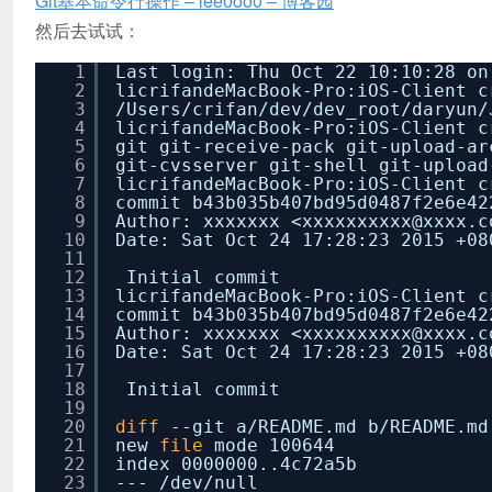
Git基本命令行操作 – lee0oo0 – 博客园
然后去试试：
1
Last login: Thu Oct 22 10:10:28 on
2
licrifandeMacBook-Pro:iOS-Client 
3
/Users/crifan/dev/dev_root/daryun/
4
licrifandeMacBook-Pro:iOS-Client c
5
git git-receive-pack git-upload-ar
6
git-cvsserver git-shell git-upload
7
licrifandeMacBook-Pro:iOS-Client c
8
commit b43b035b407bd95d0487f2e6e42
9
Author: xxxxxxx <xxxxxxxxxx@xxxx.c
10
Date: Sat Oct 24 17:28:23 2015 +08
11
12
Initial commit
13
licrifandeMacBook-Pro:iOS-Client c
14
commit b43b035b407bd95d0487f2e6e42
15
Author: xxxxxxx <xxxxxxxxxx@xxxx.c
16
Date: Sat Oct 24 17:28:23 2015 +08
17
18
Initial commit
19
20
diff
--git a
/README
.md b
/README
.md
21
new
file
mode 100644
22
index 0000000..4c72a5b
23
---
/dev/null