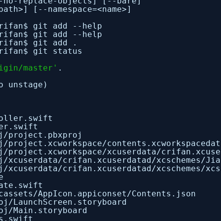
-no-replace-objects] [--bare]
path>] [--namespace=<name>]
rifan$ git add --help
rifan$ git add --help
rifan$ git add .
rifan$ git status
igin/master'
.
o unstage)
oller
.swift
er
.swift
j
/project
.pbxproj
j
/project
.xcworkspace
/contents
.xcworkspacedat
j
/project
.xcworkspace
/xcuserdata/crifan
.xcuse
j
/xcuserdata/crifan
.xcuserdatad
/xcschemes/Jia
j
/xcuserdata/crifan
.xcuserdatad
/xcschemes/xcs
e
ate
.swift
cassets
/AppIcon
.appiconset
/Contents
.json
oj
/LaunchScreen
.storyboard
oj
/Main
.storyboard
s
.swift