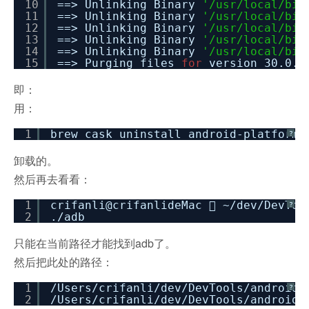
10
==> Unlinking Binary
'/usr/local/bin
11
==> Unlinking Binary
'/usr/local/bin
12
==> Unlinking Binary
'/usr/local/bin
13
==> Unlinking Binary
'/usr/local/bin
14
==> Unlinking Binary
'/usr/local/bin
15
==> Purging files
for
version 30.0.0
即：
用：
1
brew cask uninstall android-platform-
?
卸载的。
然后再去看看：
1
crifanli@crifanlideMac  ~
/dev/DevToo
?
2
.
/adb
只能在当前路径才能找到adb了。
然后把此处的路径：
1
/Users/crifanli/dev/DevTools/android/
?
2
/Users/crifanli/dev/DevTools/android/