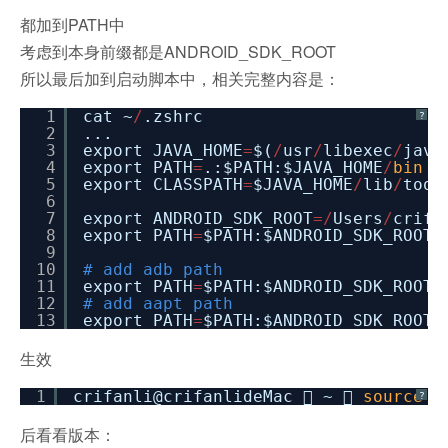
都加到PATH中
考虑到本身前缀都是ANDROID_SDK_ROOT
所以最后加到启动脚本中，相关完整内容是：
1
cat ~
/
.zshrc
?
2
...
3
export JAVA_HOME
=
$(
/
usr
/
libexec
/
java
4
export PATH
=
.:$PATH:$JAVA_HOME
/
bin
5
export CLASSPATH
=
$JAVA_HOME
/
lib
/
tool
6
7
export ANDROID_SDK_ROOT
=
/
Users
/
crifa
8
export PATH
=
$PATH:$ANDROID_SDK_ROOT
/
9
10
# add adb path
11
export PATH
=
$PATH:$ANDROID_SDK_ROOT
/
12
# add aapt path
13
export PATH
=
$PATH:$ANDROID_SDK_ROOT
/
生效
1
crifanli@crifanlideMac  ~ 
source
~
?
后看看版本：