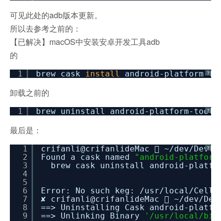
可见此处的adb版本更新。
所以去参考之前的：
【已解决】macOS中安装安卓开发工具adb
的
1
brew cask
install
android-platform-to
?
卸载之前的
1
brew uninstall android-platform-tools
?
最后是：
1
crifanli@crifanlideMac  ~
/dev/DevTo
?
2
Found a cask named
"android-platform
3
brew cask uninstall android-platfo
4
5
6
Error: No such keg:
/usr/local/Cella
7
✘ crifanli@crifanlideMac  ~
/dev/Dev
8
==> Uninstalling Cask android-platfo
9
==> Unlinking Binary
'/usr/local/bin