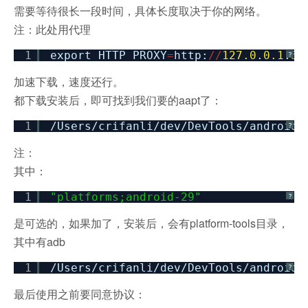
需要等待很长一段时间，具体长度取决于你的网络。
注：此处用代理
1
export HTTP_PROXY
=
http:
/
/
127.0
.
0.1
:
58
?
加速下载，速度还行。
都下载安装后，即可找到我们要的aapt了：
1
/Users/crifanli/dev/DevTools/android/
?
注：
其中：
1
"platforms;android-29"
?
是可选的，如果加了，
安装后，会有platform-tools目录，
其中有adb
1
/Users/crifanli/dev/DevTools/android/
?
最后使用之前要同意协议：