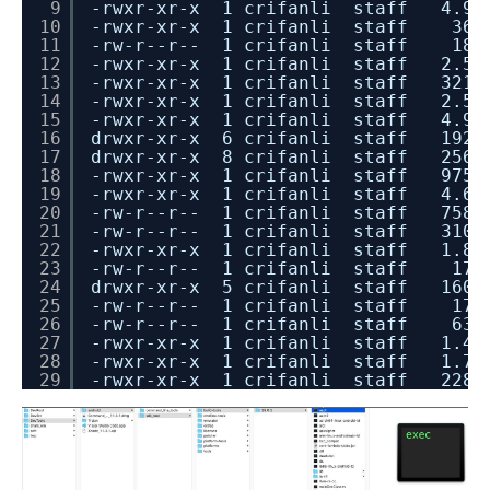
9
-rwxr-xr-x 1 crifanli staff 4.9M 1
10
-rwxr-xr-x 1 crifanli staff 36K 1
11
-rw-r--r-- 1 crifanli staff 18K 1
12
-rwxr-xr-x 1 crifanli staff 2.5K 
13
-rwxr-xr-x 1 crifanli staff 321K 
14
-rwxr-xr-x 1 crifanli staff 2.5K 
15
-rwxr-xr-x 1 crifanli staff 4.9M 1
16
drwxr-xr-x 6 crifanli staff 192B 
17
drwxr-xr-x 8 crifanli staff 256B 
18
-rwxr-xr-x 1 crifanli staff 975K 1
19
-rwxr-xr-x 1 crifanli staff 4.6K 1
20
-rw-r--r-- 1 crifanli staff 758B 1
21
-rw-r--r-- 1 crifanli staff 310B 1
22
-rwxr-xr-x 1 crifanli staff 1.8M 1
23
-rw-r--r-- 1 crifanli staff 17K 1
24
drwxr-xr-x 5 crifanli staff 160B 1
25
-rw-r--r-- 1 crifanli staff 17B 1
26
-rw-r--r-- 1 crifanli staff 63B 
27
-rwxr-xr-x 1 crifanli staff 1.4M
28
-rwxr-xr-x 1 crifanli staff 1.7M 1
29
-rwxr-xr-x 1 crifanli staff 228K 