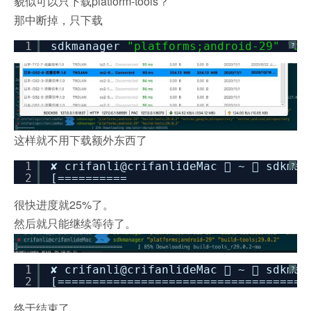
貌似可以只下载platform-tools？
那中断掉，只下载
1
sdkmanager
"platforms;android-29"
"bu
?
这样就不用下载额外东西了
1
✘ crifanli@crifanlideMac  ~  sdkma
?
2
[========== ] 25% Downlo
很快进度就25%了。
然后就只能继续等待了。
1
✘ crifanli@crifanlideMac  ~  sdkma
?
2
[====================================
终于结束了。