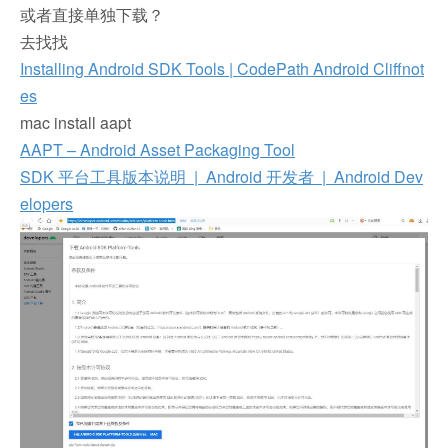
或者直接单独下载？
去找找
Installing Android SDK Tools | CodePath Android Cliffnot
es
mac install aapt
AAPT – Android Asset Packaging Tool
SDK 平台工具版本说明 | Android 开发者 | Android Dev
elopers