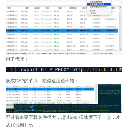
用了代理：
1
export HTTP_PROXY
=
http:
/
/
127.0
.
0.1
:
58
?
换成OS2的节点，貌似速度还不错：
不过看来要下载文件很大，超过500KB速度下了一会，才
从10%到11%