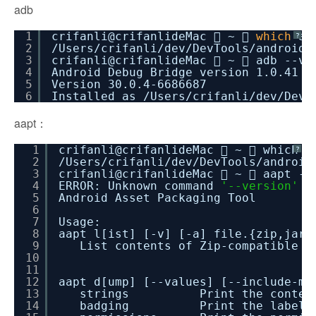
adb
1
crifanli@crifanlideMac  ~ 
which
ad
?
2
/Users/crifanli/dev/DevTools/android/
3
crifanli@crifanlideMac  ~  adb --ve
4
Android Debug Bridge version 1.0.41
5
Version 30.0.4-6686687
6
Installed as
/Users/crifanli/dev/DevT
aapt：
1
crifanli@crifanlideMac  ~  which a
?
2
/Users/crifanli/dev/DevTools/android
3
crifanli@crifanlideMac  ~  aapt --
4
ERROR: Unknown command
'--version'
5
Android Asset Packaging Tool
6
7
Usage:
8
aapt l[ist] [-v] [-a] file.{zip,jar,
9
List contents of Zip-compatible a
10
11
12
aapt d[ump] [--values] [--include-me
13
strings Print the contents o
14
badging Print the label a