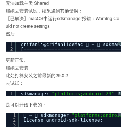
无法加载主类 Shared
继续去安装试试，结果遇到其他错误：
【已解决】macOS中运行sdkmanager报错：Warning Co
uld not create settings
然后：
1
crifanli@crifanlideMac  ~  sdkmanag
?
2
[====================================
更新正常。
继续去安装
此处打算安装之前最新的29.0.2
去试试：
1
sdkmanager
"platforms;android-29"
"bu
?
是可以开始下载的：
1
 ~  sdkmanager
"platforms;android-
?
2
License android-sdk-license: ]
3
------------------------------------