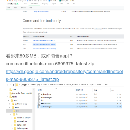
看起来80多MB，或许包含aapt？
commandlinetools-mac-6609375_latest.zip
https://dl.google.com/android/repository/commandlinetool
s-mac-6609375_latest.zip