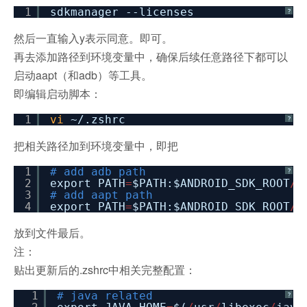
1
sdkmanager --licenses
?
然后一直输入y表示同意。即可。
再去添加路径到环境变量中，确保后续任意路径下都可以
启动aapt（和adb）等工具。
即编辑启动脚本：
1
vi
~/.zshrc
?
把相关路径加到环境变量中，即把
1
# add adb path
?
2
export PATH
=
$PATH:$ANDROID_SDK_ROOT
/
p
3
# add aapt path
4
export PATH
=
$PATH:$ANDROID_SDK_ROOT
/
b
放到文件最后。
注：
贴出更新后的.zshrc中相关完整配置：
1
# java related
?