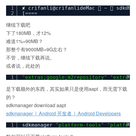
1
✘ crifanli@crifanlideMac  ~  sdkma
?
2
[==== ] 11% Downloadi
继续下载吧
下了180MB，才12%
难道1%=90MB？
那整个有9000MB=9G左右？
不管，继续下载再说。
或者说，此处的
1
"extras;google;m2repository"
"extras;
?
是下载额外的东西，其实如果只是使用aapt，而无需下载
的？
sdkmanager download aapt
sdkmanager | Android 开发者 | Android Developers
1
sdkmanager
"platform-tools"
"platform
?