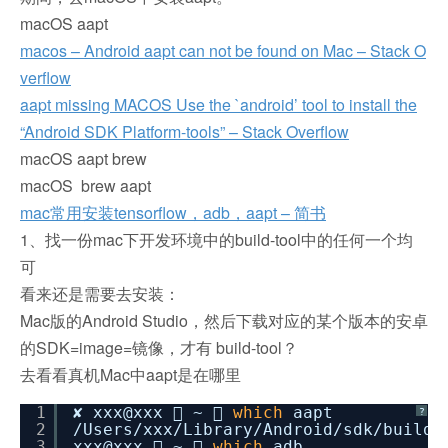
macOS aapt
macos – Android aapt can not be found on Mac – Stack O
verflow
aapt missing MACOS Use the `android’ tool to install the
“Android SDK Platform-tools” – Stack Overflow
macOS aapt brew
macOS brew aapt
mac常用安装tensorflow，adb，aapt – 简书
1、找一份mac下开发环境中的build-tool中的任何一个均
可
看来还是需要去安装：
Mac版的Android Studio，然后下载对应的某个版本的安卓
的SDK=image=镜像，才有 build-tool？
去看看真机Mac中aapt是在哪里
1
✘ xxx@xxx  ~ 
which
aapt
?
2
/Users/xxx/Library/Android/sdk/build-
3
xxx@xxx  ~ 
which
adb