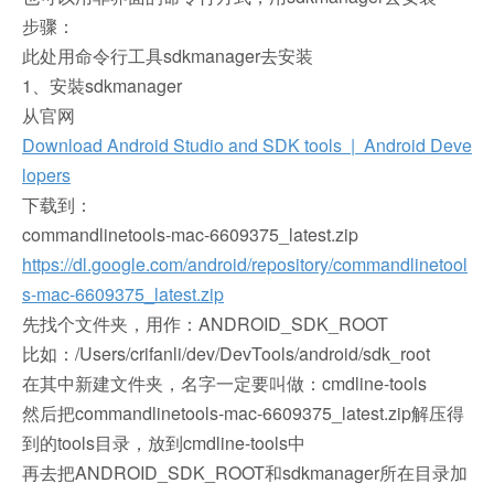
步骤：
此处用命令行工具sdkmanager去安装
1、安裝sdkmanager
从官网
Download Android Studio and SDK tools | Android Deve
lopers
下载到：
commandlinetools-mac-6609375_latest.zip
https://dl.google.com/android/repository/commandlinetool
s-mac-6609375_latest.zip
先找个文件夹，用作：ANDROID_SDK_ROOT
比如：/Users/crifanli/dev/DevTools/android/sdk_root
在其中新建文件夹，名字一定要叫做：cmdline-tools
然后把commandlinetools-mac-6609375_latest.zip解压得
到的tools目录，放到cmdline-tools中
再去把ANDROID_SDK_ROOT和sdkmanager所在目录加