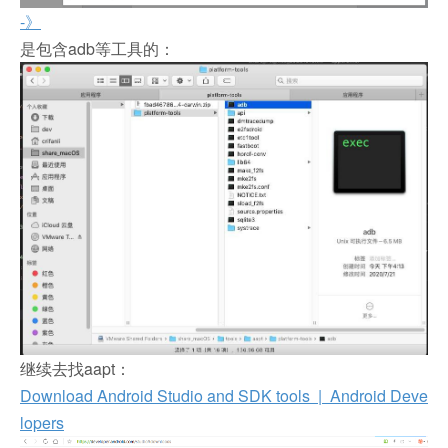
-》
是包含adb等工具的：
继续去找aapt：
Download Android Studio and SDK tools | Android Deve
lopers