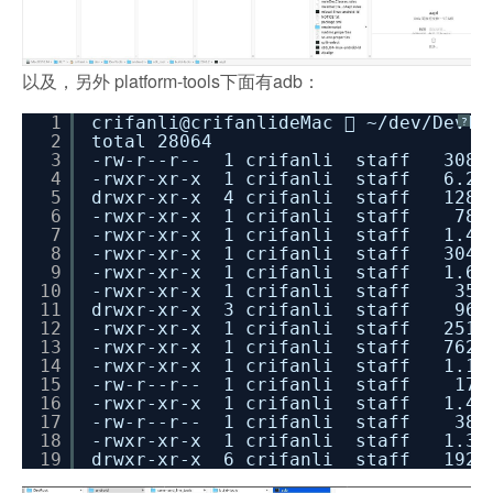
以及，另外 platform-tools下面有adb：
1
crifanli@crifanlideMac  ~
/dev/DevTo
?
2
total 28064
3
-rw-r--r-- 1 crifanli staff 308K 1
4
-rwxr-xr-x 1 crifanli staff 6.2M 
5
drwxr-xr-x 4 crifanli staff 128B 
6
-rwxr-xr-x 1 crifanli staff 78K 1
7
-rwxr-xr-x 1 crifanli staff 1.4M 
8
-rwxr-xr-x 1 crifanli staff 304K 
9
-rwxr-xr-x 1 crifanli staff 1.6M 
10
-rwxr-xr-x 1 crifanli staff 35K 1
11
drwxr-xr-x 3 crifanli staff 96B 1
12
-rwxr-xr-x 1 crifanli staff 251K 
13
-rwxr-xr-x 1 crifanli staff 762K 
14
-rwxr-xr-x 1 crifanli staff 1.1K 1
15
-rw-r--r-- 1 crifanli staff 17K 1
16
-rwxr-xr-x 1 crifanli staff 1.4M 1
17
-rw-r--r-- 1 crifanli staff 38B 
18
-rwxr-xr-x 1 crifanli staff 1.3M 
19
drwxr-xr-x 6 crifanli staff 192B 