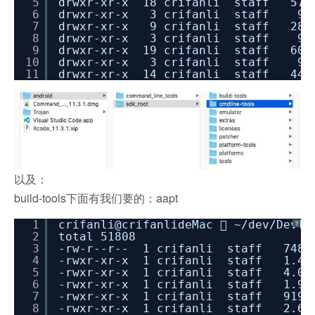
5
drwxr-xr-x 18 crifanli staff 576B
6
drwxr-xr-x 3 crifanli staff 96B 
7
drwxr-xr-x 9 crifanli staff 288B 
8
drwxr-xr-x 3 crifanli staff 96B 
9
drwxr-xr-x 19 crifanli staff 608B 
10
drwxr-xr-x 3 crifanli staff 96B 
11
drwxr-xr-x 14 crifanli staff 448B
以及：
build-tools下面有我们要的：aapt
1
crifanli@crifanlideMac  ~
/dev/DevTo
?
2
total 51808
3
-rw-r--r-- 1 crifanli staff 748K 1
4
-rwxr-xr-x 1 crifanli staff 1.4M 
5
-rwxr-xr-x 1 crifanli staff 4.0M 
6
-rwxr-xr-x 1 crifanli staff 1.9M 1
7
-rwxr-xr-x 1 crifanli staff 919K 
8
-rwxr-xr-x 1 crifanli staff 2.6K 