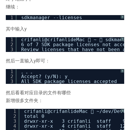
继续：
1
sdkmanager --licenses
?
其中输入y
1
crifanli@crifanlideMac  ~  sdkmanag
?
2
6 of 7 SDK package licenses not accep
3
Review licenses that have not been ac
然后一直输入y即可：
1
。。。
?
2
Accept? (y
/N
): y
3
All SDK package licenses accepted
然后看看对应目录的文件有哪些
新增很多文件夹：
1
crifanli@crifanlideMac  ~
/dev/DevTo
?
2
total 0
3
drwxr-xr-x 3 crifanli staff 96B 
4
drwxr-xr-x 4 crifanli staff 128B 