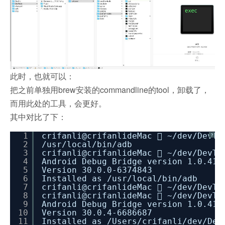
此时，也就可以：
把之前单独用brew安装的commandline的tool，卸载了，
而用此处的工具，会更好。
其中对比了下：
1
crifanli@crifanlideMac  ~
/dev/DevTo
?
2
/usr/local/bin/adb
3
crifanli@crifanlideMac  ~
/dev/DevTo
4
Android Debug Bridge version 1.0.41
5
Version 30.0.0-6374843
6
Installed as
/usr/local/bin/adb
7
crifanli@crifanlideMac  ~
/dev/DevTo
8
crifanli@crifanlideMac  ~
/dev/DevTo
9
Android Debug Bridge version 1.0.41
10
Version 30.0.4-6686687
11
Installed as
/Users/crifanli/dev/Dev