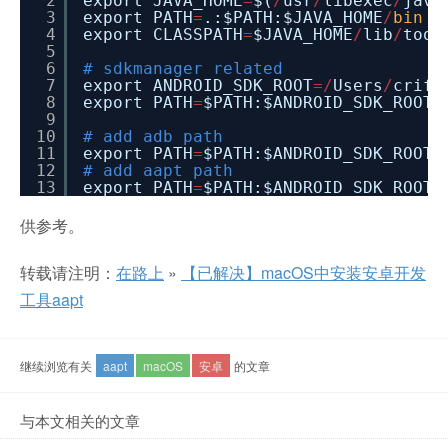
2
export JAVA_HOME
=
$(
/
usr
/
libexec
/
java
3
export PATH
=
.:$PATH:$JAVA_HOME
/
bin
4
export CLASSPATH
=
$JAVA_HOME
/
lib
/
tool
5
6
# sdkmanager related
7
export ANDROID_SDK_ROOT
=
/
Users
/
crifa
8
export PATH
=
$PATH:$ANDROID_SDK_ROOT
/
9
10
# add adb path
11
export PATH
=
$PATH:$ANDROID_SDK_ROOT
/
12
# add aapt path
13
export PATH
=
$PATH:$ANDROID_SDK_ROOT
/
供参考。
转载请注明：
在路上
»
【已解决】macOS中安装安卓开发
工具aapt
继续浏览有关
aapt
macOS
安卓
的文章
与本文相关的文章