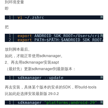
到环境变量
即
1
vi
~/.zshrc
?
把
1
export
ANDROID_SDK_ROOT=
/Users/crifan
?
2
export
PATH=$PATH:$ANDROID_SDK_ROOT
/c
放到脚本最后。
如此，才能正常使用sdkmanager。
2、再去用sdkmanager安装aapt
（最好先）更新
sdkmanager
到最新版本：
1
sdkmanager --update
?
再去安装，具体某个版本的安卓的SDK，即build-tools
比如此处选择安装最新版 29.0.2
1
sdkmanager
"platforms;android-29"
"bu
?