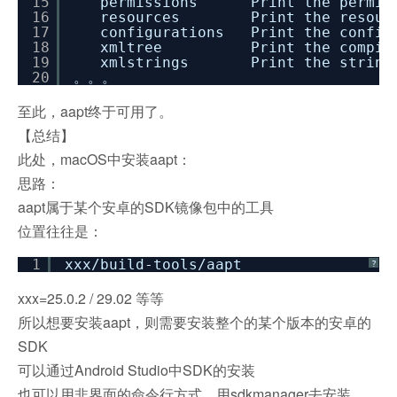
15
permissions Print the permissi
16
resources Print the resource 
17
configurations Print the config
18
xmltree Print the compile
19
xmlstrings Print the strings o
20
。。。
至此，aapt终于可用了。
【总结】
此处，macOS中安装aapt：
思路：
aapt属于某个安卓的SDK镜像包中的工具
位置往往是：
1
xxx
/build-tools/aapt
?
xxx=25.0.2 / 29.02 等等
所以想要安装aapt，则需要安装整个的某个版本的安卓的
SDK
可以通过Android Studio中SDK的安装
也可以用非界面的命令行方式，用sdkmanager去安装