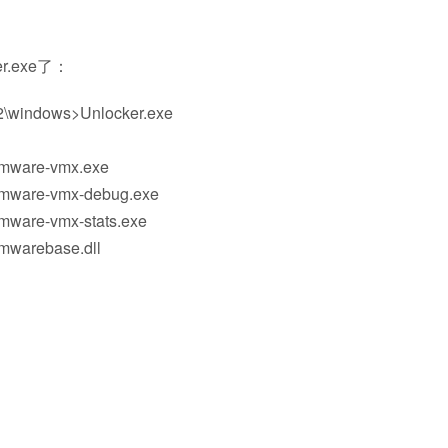
.exe了：
02\windows>Unlocker.exe
vmware-vmx.exe
vmware-vmx-debug.exe
mware-vmx-stats.exe
mwarebase.dll