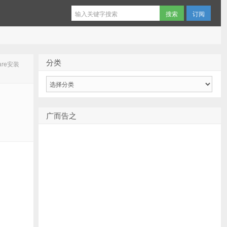
订阅
分类
Ware安装
分
类
广而告之