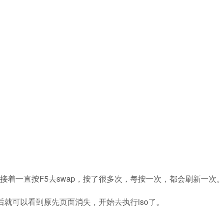
n.iso，接着一直按F5去swap，按了很多次，每按一次，都会刷新一次
然后就可以看到原先页面消失，开始去执行iso了。