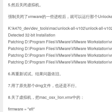
5.然后关闭虚拟机。
强制关闭了vmware的一些进程后，就可以运行那个Unlocker
K:\k470_dev\dev_tools\mac\unlock-all-v102\unlock-all-v1
Detected 32-bit Installation
Patching D:\Program Files\VMware\VMware Workstation\
Patching D:\Program Files\VMware\VMware Workstation\
Patching D:\Program Files\VMware\VMware Workstation\v
Patching D:\Program Files\VMware\VMware Workstation\v
6.再重新试试。结果问题依旧。
7.用了原先那个dmg文件，也还是不行。
8.关了虚拟机，把mac_osx_lion.vmx中的：
firmware = "efi"