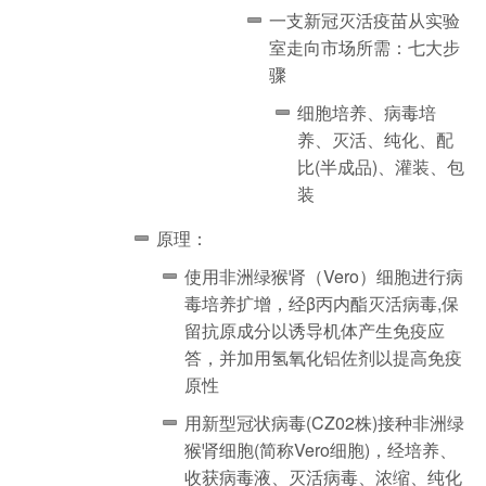
一支新冠灭活疫苗从实验
室走向市场所需：七大步
骤
细胞培养、病毒培
养、灭活、纯化、配
比(半成品)、灌装、包
装
原理：
使用非洲绿猴肾（Vero）细胞进行病
毒培养扩增，经β丙内酯灭活病毒,保
留抗原成分以诱导机体产生免疫应
答，并加用氢氧化铝佐剂以提高免疫
原性
用新型冠状病毒(CZ02株)接种非洲绿
猴肾细胞(简称Vero细胞)，经培养、
收获病毒液、灭活病毒、浓缩、纯化