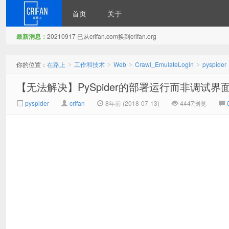
首页
关于
最新消息：
20210917 已从crifan.com换到crifan.org
在路上
你的位置：
在路上
工作和技术
Web
Crawl_EmulateLogin
pyspider
>
>
>
>
【无法解决】PySpider的部署运行而非调试界
pyspider
crifan
8年前 (2018-07-13)
4447浏览