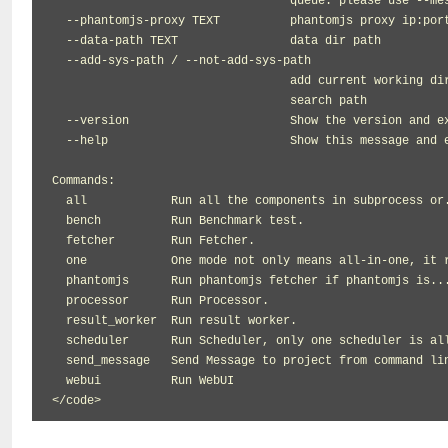
                                  queue. please use --mes
  --phantomjs-proxy TEXT          phantomjs proxy ip:port
  --data-path TEXT                data dir path

  --add-sys-path / --not-add-sys-path

                                  add current working dir
                                  search path

  --version                       Show the version and ex
  --help                          Show this message and e
Commands:

  all            Run all the components in subprocess or.
  bench          Run Benchmark test.

  fetcher        Run Fetcher.

  one            One mode not only means all-in-one, it r
  phantomjs      Run phantomjs fetcher if phantomjs is...
  processor      Run Processor.

  result_worker  Run result worker.

  scheduler      Run Scheduler, only one scheduler is all
  send_message   Send Message to project from command lin
  webui          Run WebUI

</code>