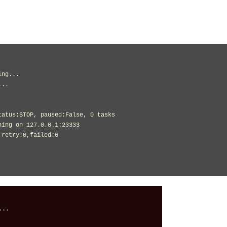
ng...

..

atus:STOP, paused:False, 0 tasks

ing on 127.0.0.1:23333

retry:0,failed:0
