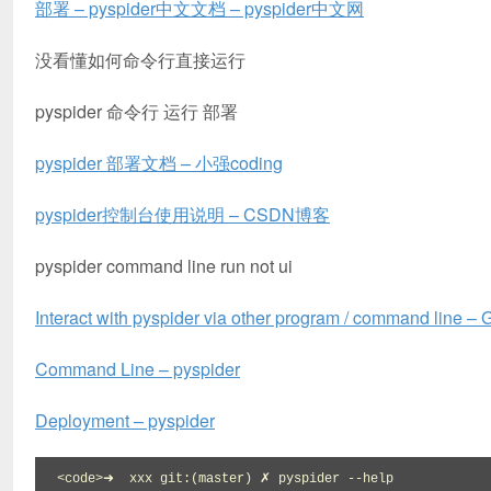
部署 – pyspider中文文档 – pyspider中文网
没看懂如何命令行直接运行
pyspider 命令行 运行 部署
pyspider 部署文档 – 小强coding
pyspider控制台使用说明 – CSDN博客
pyspider command line run not ui
Interact with pyspider via other program / command line –
Command Line – pyspider
Deployment – pyspider
<code>➜  xxx git:(master) ✗ pyspider --help
