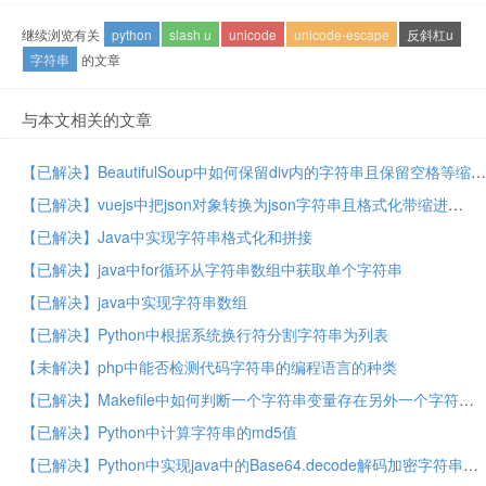
继续浏览有关
python
slash u
unicode
unicode-escape
反斜杠u
字符串
的文章
与本文相关的文章
【已解决】BeautifulSoup中如何保留div内的字符串且保留空格等缩进
【已解决】vuejs中把json对象转换为json字符串且格式化带缩进
【已解决】Java中实现字符串格式化和拼接
【已解决】java中for循环从字符串数组中获取单个字符串
【已解决】java中实现字符串数组
【已解决】Python中根据系统换行符分割字符串为列表
【未解决】php中能否检测代码字符串的编程语言的种类
【已解决】Makefile中如何判断一个字符串变量存在另外一个字符串或列表中
【已解决】Python中计算字符串的md5值
【已解决】Python中实现java中的Base64.decode解码加密字符串