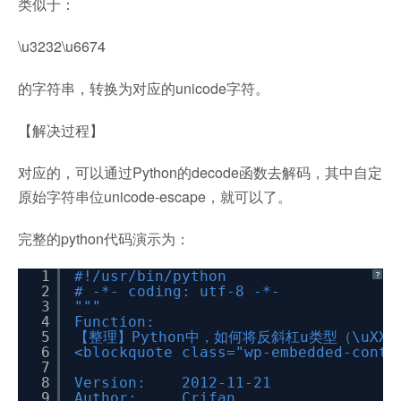
类似于：
\u3232\u6674
的字符串，转换为对应的unicode字符。
【解决过程】
对应的，可以通过Python的decode函数去解码，其中自定
原始字符串位unicode-escape，就可以了。
完整的python代码演示为：
1
#!/usr/bin/python
?
2
# -*- coding: utf-8 -*-
3
"""
4
Function:
5
【整理】Python中，如何将反斜杠u类型（\uXX
6
<blockquote class="wp-embedded-conte
7
8
Version: 2012-11-21
9
Author: Crifan