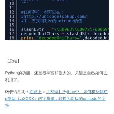
10
"""
11
12
#任何字符，都可以在：
13
#
http://unicodelookup.com/
14
#中，查找到对应的unicode的值
15
16
slashUStr
=
"\\u0063\\u0072\\u0069\\
17
decodedUniChars
=
slashUStr.decode(
"
18
print
"decodedUniChars="
,decodedUni
【总结】
Python的功能，还是很丰富和强大的。关键是自己如何去
利用了。
转载请注明：
在路上
»
【整理】Python中，如何将反斜杠
u类型（\uXXXX）的字符串，转换为对应的unicode的字
符