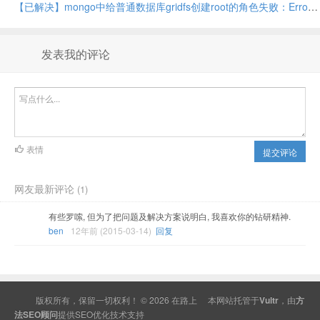
【已解决】mongo中给普通数据库gridfs创建root的角色失败：Error couldn’t add user No role named root@gridfs
发表我的评论
表情
提交评论
网友最新评论
(1)
有些罗嗦, 但为了把问题及解决方案说明白, 我喜欢你的钻研精神.
ben
12年前 (2015-03-14)
回复
版权所有，保留一切权利！ © 2026
在路上
本网站托管于
Vultr
，由
方
法SEO顾问
提供
SEO
优化技术支持