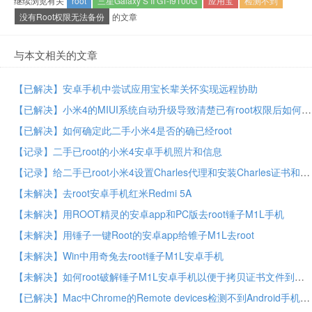
继续浏览有关
root
三星Galaxy S II GT-I9100G
应用宝
检测不到
没有Root权限无法备份
的文章
与本文相关的文章
【已解决】安卓手机中尝试应用宝长辈关怀实现远程协助
【已解决】小米4的MIUI系统自动升级导致清楚已有root权限后如何恢复root权限
【已解决】如何确定此二手小米4是否的确已经root
【记录】二手已root的小米4安卓手机照片和信息
【记录】给二手已root小米4设置Charles代理和安装Charles证书和启用Xposed
【未解决】去root安卓手机红米Redmi 5A
【未解决】用ROOT精灵的安卓app和PC版去root锤子M1L手机
【未解决】用锤子一键Root的安卓app给锥子M1L去root
【未解决】Win中用奇兔去root锤子M1L安卓手机
【未解决】如何root破解锤子M1L安卓手机以便于拷贝证书文件到手机中
【已解决】Mac中Chrome的Remote devices检测不到Android手机锤子M1L