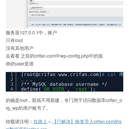
服务器127.0.0.1中，账户
只有root
没有其他用户
去看看 之前的crifan.com中wp-config.php中的值
db的user是谁
1
[root@crifan www.crifan.com]
# cat wp-
?
2
。。。
3
/** MySQL database username */
4
define(
'DB_USER'
,
'root'
);
的确是root，那就不用新建，专门用于访问数据库crifan_o
rg_wp的用户账号了。
转载请注明：
在路上
»
【已解决】恢复导入crifan.com的s