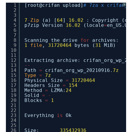
1
[root@crifan upload]
# 7za x crifan_o
?
2
3
4
7
-
Zip
(a) [
64
]
16.02
: Copyright (c
5
p7zip Version
16.02
(locale
=
en_US.UT
6
7
8
Scanning the drive
for
archives:
9
1
file
,
31720464
bytes (
31
MiB)
10
11
12
Extracting archive: crifan_org_wp_20
13
-
-
14
Path
=
crifan_org_wp_20210916.
7z
15
Type
=
7z
16
Physical Size
=
31720464
17
Headers Size
=
154
18
Method
=
LZMA:
24
19
Solid
=
-
20
Blocks
=
1
21
22
23
Everything
is
Ok
24
25
26
Size:
335432936