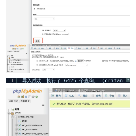
1
导入成功，执行了 6425 个查询。 (crifan_org_
?