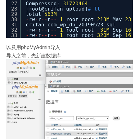
27
Compressed:
31720464
28
[root@crifan upload]
# ll
29
total
563M
30
-
rw
-
r
-
-
r
-
-
1
root root
213M
May
23
31
crifan.com_wp_db_20190523.sql
32
-
rw
-
r
-
-
r
-
-
1
root root
31M
Sep
16
1
33
-
rw
-
r
-
-
r
-
-
1
root root
320M
Sep
16
1
以及用phpMyAdmin导入
导入之前，先新建数据库