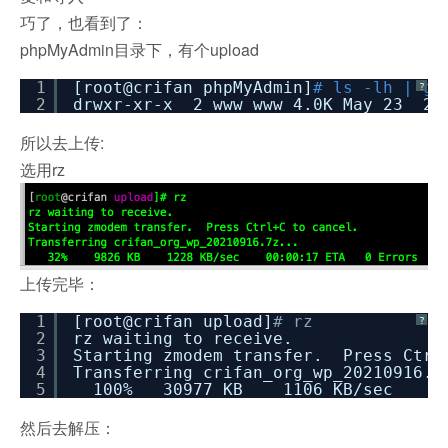
巧了，也看到了：
phpMyAdmin目录下，有个upload
1
[root@crifan phpMyAdmin]
# ls -lh | gr
?
2
drwxr-xr-x 2 www www 4.0K May 23 20
所以去上传:
选用rz
上传完毕：
1
[root@crifan upload]
# rz
?
2
rz waiting to receive.
3
Starting zmodem transfer. Press Ctrl
4
Transferring crifan_org_wp_20210916.7
5
100% 30977 KB 1106 KB/sec 
然后去解压：