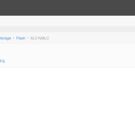
Storage
Flash
SLC与MLC
>
>
评论