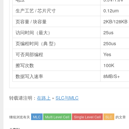
生产工艺 / 芯片尺寸
0.12um
页容量 / 块容量
2KB/128KB
访问时间（最大）
25us
页编程时间（典 型）
250us
可否局部编程
Yes
擦写次数
100K
数据写入速率
8MB/S+
转载请注明：
在路上
»
SLC与MLC
继续浏览有关
MLC
Multi Level Cell
Single Level Cell
SLC
的文章