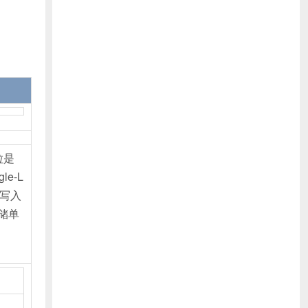
粒是
e-L
的写入
存储单