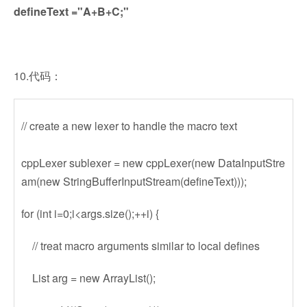
defineText ="A+B+C;"
10.代码：
// create a new lexer to handle the macro text
cppLexer sublexer = new cppLexer(new DataInputStre
am(new StringBufferInputStream(defineText)));
for (int i=0;i<args.size();++i) {
// treat macro arguments similar to local defines
List arg = new ArrayList();