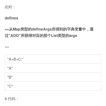
此时：
defines
==从Map类型的defineArgs所得到的字典变量中，通
过"ADD"所获得对应的那个List类型的args
==
"A+B+C;"
"A"
"B"
"C"
8.代码：