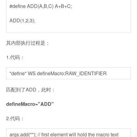
#define ADD(A,B,C) A+B+C;
ADD(1,2,3);
其内部执行过程是：
1.代码：
"define" WS defineMacro:RAW_IDENTIFIER
匹配到了ADD，此时：
defineMacro="ADD"
2.代码：
args.add(""); // first element will hold the macro text