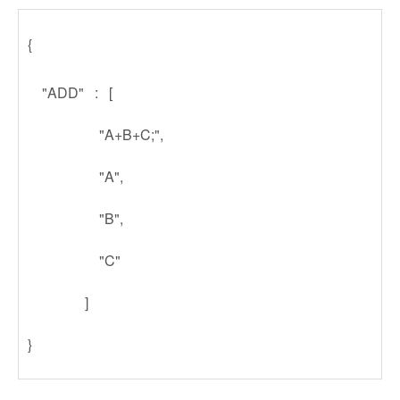
{
"ADD" : [
"A+B+C;",
"A",
"B",
"C"
]
}