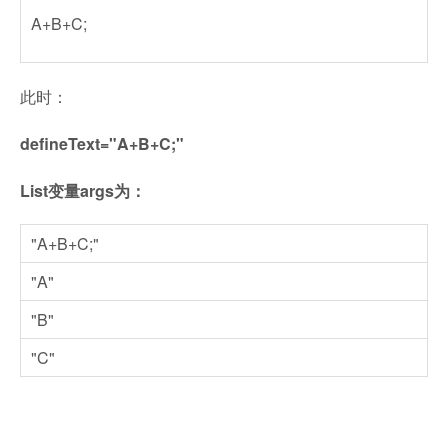
A+B+C;
此时：
defineText="A+B+C;"
List变量args为：
"A+B+C;"
"A"
"B"
"C"