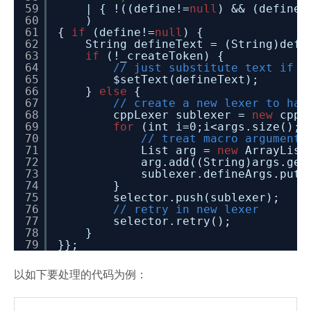
59
| { !((define!=
null
) && (define.
60
)
61
{
if
(define!=
null
) {
62
String defineText = (String)defi
63
if
(!_createToken) {
64
// just substitute text if c
65
$setText(defineText);
66
}
else
{
67
// create a new lexer to han
68
cppLexer sublexer =
new
cppL
69
for
(int i=0;i<args.size();+
70
// treat macro arguments
71
List arg =
new
ArrayList
72
arg.add((String)args.get
73
sublexer.defineArgs.put(
74
}
75
selector.push(sublexer);
76
// retry in new lexer
77
selector.retry();
78
}
79
}};
以如下要处理的代码为例：