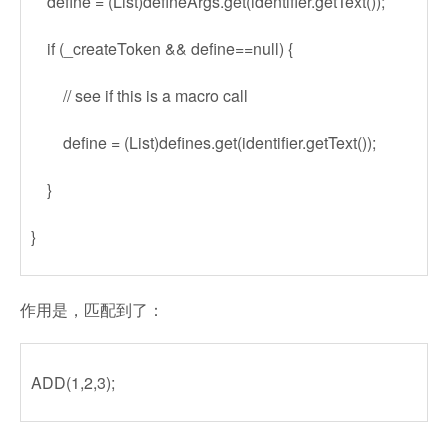
define = (List)defineArgs.get(identifier.getText());
if (_createToken && define==null) {
// see if this is a macro call
define = (List)defines.get(identifier.getText());
}
}
作用是，匹配到了：
ADD(1,2,3);