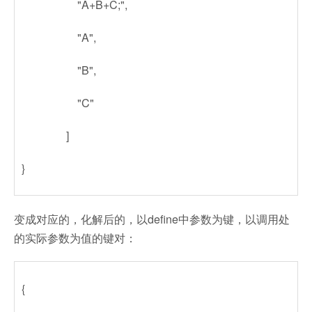
"A+B+C;",
"A",
"B",
"C"
]
}
变成对应的，化解后的，以define中参数为键，以调用处
的实际参数为值的键对：
{