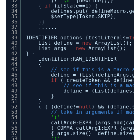
32
)?
'\n'
{newline();}
33
{
if
(ifState==1) {
34
defines.put( defineMacro.get
35
$setType(Token.SKIP);
36
}}
37
......
38
39
IDENTIFIER options {testLiterals=
tru
40
List define =
new
ArrayList();
41
List args =
new
ArrayList();
42
} :
43
identifier:RAW_IDENTIFIER
44
{
45
// see if this is a macro ar
46
define = (List)defineArgs.ge
47
if
(_createToken && define==
48
// see if this is a macr
49
define = (List)defines.g
50
}
51
}
52
( { (define!=
null
) && (define.si
53
// take in arguments if macr
54
'('
55
callArg0:EXPR {args.add(call
56
( COMMA callArg1:EXPR {args.
57
{ args.size()==define.size(
58
')'