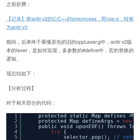
之前折腾：
【记录】将antlr v2的C/C++的preprocess，即cpp.g，转换
为antlr v3
期间，后来终于看懂原先的旧的cppLexer.g中，antlr v2版
本的lexer，是如何实现，多参数的#define中，宏的替换的
逻辑。
现总结如下：
【分析过程】
对于相关部分的代码：
1
protected static Map defines =
n
?
2
protected Map defineArgs =
new
H
3
public void uponEOF() throws Tok
4
try
{
5
selector.pop();
// retur