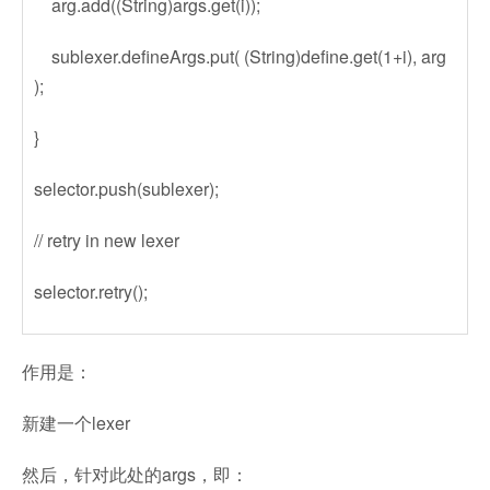
arg.add((String)args.get(i));
sublexer.defineArgs.put( (String)define.get(1+i), arg
);
}
selector.push(sublexer);
// retry in new lexer
selector.retry();
作用是：
新建一个lexer
然后，针对此处的args，即：