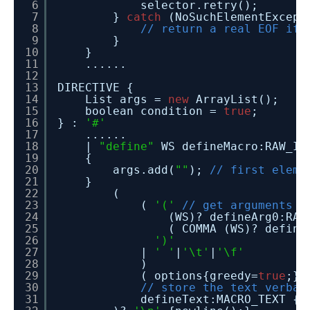
6
selector.retry();
7
}
catch
(NoSuchElementExcept
8
// return a real EOF if 
9
}
10
}
11
......
12
13
DIRECTIVE {
14
List args =
new
ArrayList();
15
boolean condition =
true
;
16
} :
'#'
17
......
18
|
"define"
WS defineMacro:RAW_ID
19
{
20
args.add(
""
);
// first eleme
21
}
22
(
23
(
'('
// get arguments i
24
(WS)? defineArg0:RAW
25
( COMMA (WS)? define
26
')'
27
|
' '
|
'\t'
|
'\f'
28
)
29
( options{greedy=
true
;}
30
// store the text verbat
31
defineText:MACRO_TEXT {a