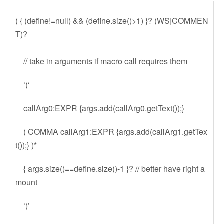
( { (define!=null) && (define.size()>1) }? (WS|COMMEN
T)?
// take in arguments if macro call requires them
‘(‘
callArg0:EXPR {args.add(callArg0.getText());}
( COMMA callArg1:EXPR {args.add(callArg1.getTex
t());} )*
{ args.size()==define.size()-1 }? // better have right a
mount
‘)’