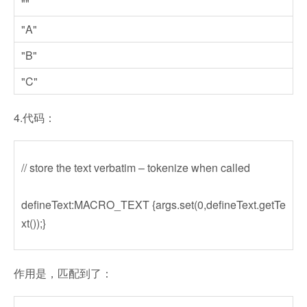
""
"A"
"B"
"C"
4.代码：
// store the text verbatim – tokenize when called
defineText:MACRO_TEXT {args.set(0,defineText.getTe
xt());}
作用是，匹配到了：