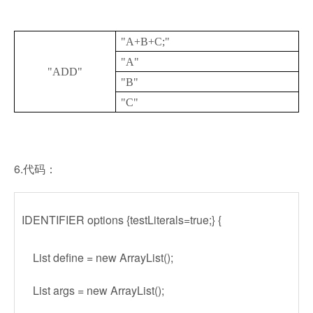
"A+B+C;"
"A"
"ADD"
"B"
"C"
6.代码：
IDENTIFIER options {testLiterals=true;} {
List define = new ArrayList();
List args = new ArrayList();