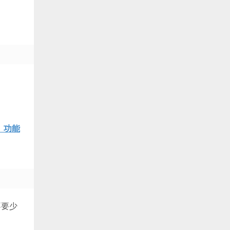
P）功能
不要少