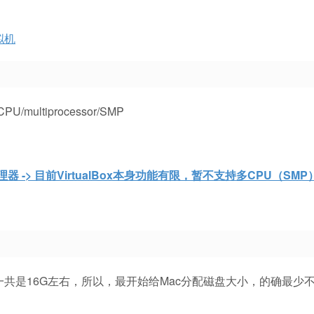
拟机
multiprocessor/SMP
理器 -> 目前VirtualBox本身功能有限，暂不支持多CPU（SM
1，最后一共是16G左右，所以，最开始给Mac分配磁盘大小，的确最少