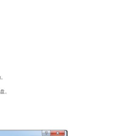
动。
盘。