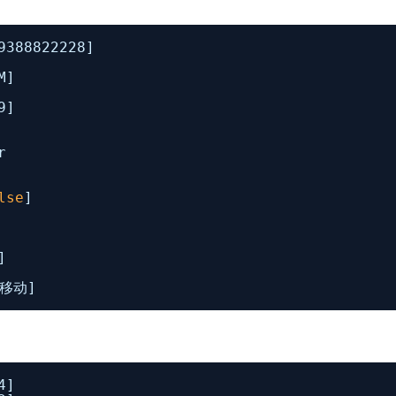
9388822228]
M]
9]
r
lse
]
]
]
牛移动]
4]