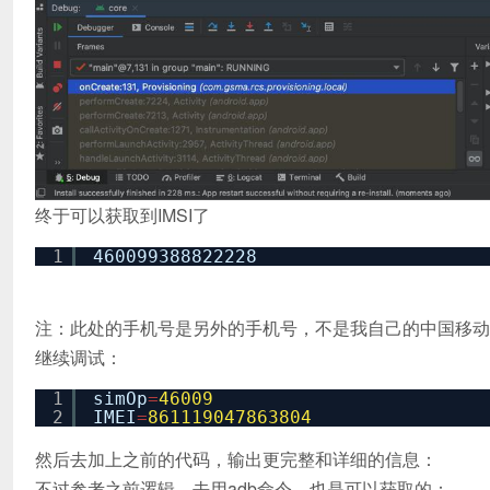
终于
可以获取到IMSI了
1
460099388822228
注：此处的手机号是另外的手机号，不是我自己的中国移动
继续调试：
1
simOp
=
46009
2
IMEI
=
861119047863804
然后去加上之前的代码，输出更完整和详细的信息：
不过参考之前逻辑，去用adb命令，也是可以获取的：