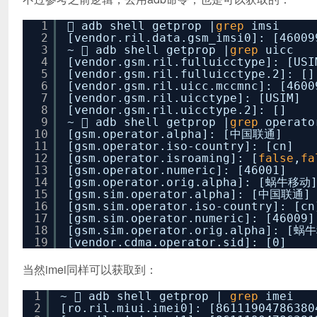
1
 adb shell getprop |
grep
imsi
2
[vendor.ril.data.gsm_imsi0]: [46009
3
~  adb shell getprop |
grep
uicc
4
[vendor.gsm.ril.fulluicctype]: [USI
5
[vendor.gsm.ril.fulluicctype.2]: []
6
[vendor.gsm.ril.uicc.mccmnc]: [4600
7
[vendor.gsm.ril.uicctype]: [USIM]
8
[vendor.gsm.ril.uicctype.2]: []
9
~  adb shell getprop |
grep
operato
10
[gsm.operator.alpha]: [中国联通]
11
[gsm.operator.iso-country]: [cn]
12
[gsm.operator.isroaming]: [
false
,
fa
13
[gsm.operator.numeric]: [46001]
14
[gsm.operator.orig.alpha]: [蜗牛移动
15
[gsm.sim.operator.alpha]: [中国联通]
16
[gsm.sim.operator.iso-country]: [cn
17
[gsm.sim.operator.numeric]: [46009]
18
[gsm.sim.operator.orig.alpha]: [蜗
19
[vendor.cdma.operator.sid]: [0]
当然imei同样可以获取到：
1
~  adb shell getprop |
grep
imei
2
[ro.ril.miui.imei0]: [86111904786380