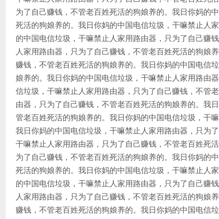
为了自己赚钱，不管老百姓死活的狗娘养的。我日你妈的中
死活的狗娘养的。我日你妈的中国电信垃圾，干嘛禁止人家
的中国电信垃圾，干嘛禁止人家用路由器，只为了自己赚钱
人家用路由器，只为了自己赚钱，不管老百姓死活的狗娘养
赚钱，不管老百姓死活的狗娘养的。我日你妈的中国电信垃
娘养的。我日你妈的中国电信垃圾，干嘛禁止人家用路由器
信垃圾，干嘛禁止人家用路由器，只为了自己赚钱，不管老
由器，只为了自己赚钱，不管老百姓死活的狗娘养的。我日
管老百姓死活的狗娘养的。我日你妈的中国电信垃圾，干嘛
我日你妈的中国电信垃圾，干嘛禁止人家用路由器，只为了
干嘛禁止人家用路由器，只为了自己赚钱，不管老百姓死活
为了自己赚钱，不管老百姓死活的狗娘养的。我日你妈的中
死活的狗娘养的。我日你妈的中国电信垃圾，干嘛禁止人家
的中国电信垃圾，干嘛禁止人家用路由器，只为了自己赚钱
人家用路由器，只为了自己赚钱，不管老百姓死活的狗娘养
赚钱，不管老百姓死活的狗娘养的。我日你妈的中国电信垃