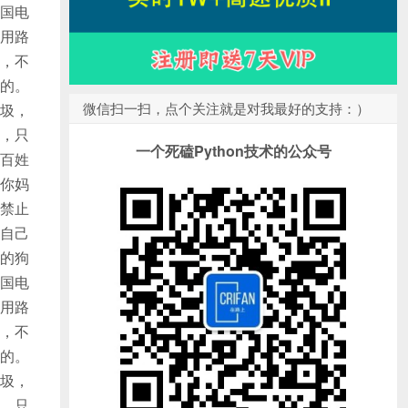
国电
用路
，不
的。
微信扫一扫，点个关注就是对我最好的支持：）
圾，
，只
一个死磕Python技术的公众号
百姓
你妈
禁止
自己
的狗
国电
用路
，不
的。
圾，
，只