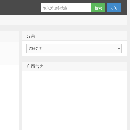
订阅
分类
分
类
广而告之