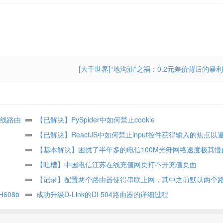
[大千世界]“地沟油”之祸：0.2元差价背后的暴利
线路由
【已解决】PySpider中如何禁止cookie
【已解决】ReactJS中如何禁止input控件获得输入的焦点
盘和输入
【基本解决】困扰了半年多的电信100M光纤网络速度极其慢
【吐槽】中国电信江苏在线充值网页打不开充值页面
【记录】配置两个路由器使得串联上网，其中之前默认两个
608b
都是192.168.1.1
成功升级D-Link的DI 504路由器的详细过程