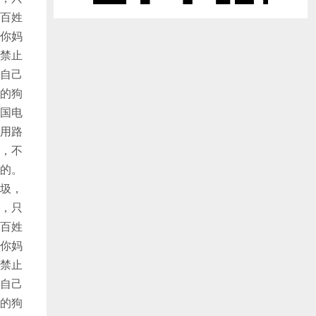
百姓
你妈
禁止
自己
的狗
国电
用路
，不
的。
圾，
，只
百姓
你妈
禁止
自己
的狗