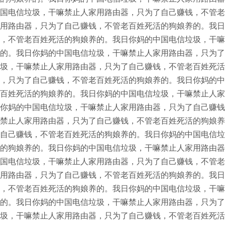
国电信垃圾，干嘛禁止人家用路由器，只为了自己赚钱，不管老
用路由器，只为了自己赚钱，不管老百姓死活的狗娘养的。我日
，不管老百姓死活的狗娘养的。我日你妈的中国电信垃圾，干嘛
的。我日你妈的中国电信垃圾，干嘛禁止人家用路由器，只为了
圾，干嘛禁止人家用路由器，只为了自己赚钱，不管老百姓死活
，只为了自己赚钱，不管老百姓死活的狗娘养的。我日你妈的中
百姓死活的狗娘养的。我日你妈的中国电信垃圾，干嘛禁止人家
你妈的中国电信垃圾，干嘛禁止人家用路由器，只为了自己赚钱
禁止人家用路由器，只为了自己赚钱，不管老百姓死活的狗娘养
自己赚钱，不管老百姓死活的狗娘养的。我日你妈的中国电信垃
的狗娘养的。我日你妈的中国电信垃圾，干嘛禁止人家用路由器
国电信垃圾，干嘛禁止人家用路由器，只为了自己赚钱，不管老
用路由器，只为了自己赚钱，不管老百姓死活的狗娘养的。我日
，不管老百姓死活的狗娘养的。我日你妈的中国电信垃圾，干嘛
的。我日你妈的中国电信垃圾，干嘛禁止人家用路由器，只为了
圾，干嘛禁止人家用路由器，只为了自己赚钱，不管老百姓死活