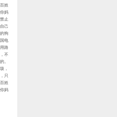
百姓
你妈
禁止
自己
的狗
国电
用路
，不
的。
圾，
，只
百姓
你妈