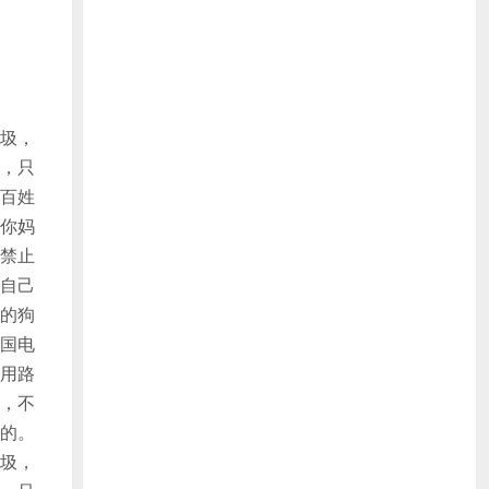
圾，
，只
百姓
你妈
禁止
自己
的狗
国电
用路
，不
的。
圾，