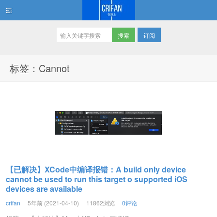
订阅
在路上
标签：Cannot
【已解决】XCode中编译报错：A build only device
cannot be used to run this target o supported iOS
devices are available
crifan
5年前 (2021-04-10)
11862浏览
0评论