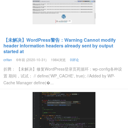
【未解决】WordPress警告：Warning Cannot modify
header information headers already sent by output
started at
crifan
6年前 (2020-10-31)
1984浏览
0评论
折腾： 【未解决】修复WordPress登录页死循环：wp-config各种设
置 期间，试试： // define('WP_CACHE', true); //Added by WP-
Cache Manager define(�...