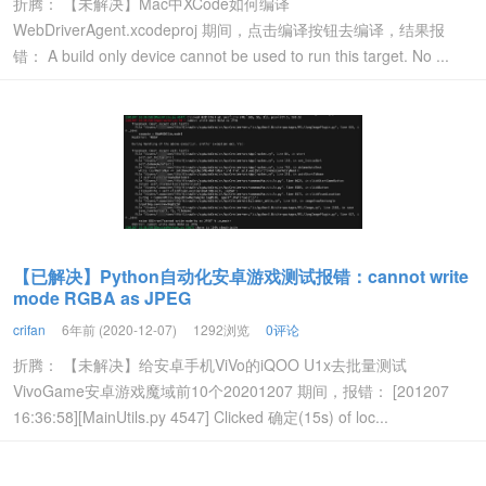
折腾： 【未解决】Mac中XCode如何编译
WebDriverAgent.xcodeproj 期间，点击编译按钮去编译，结果报
错： A build only device cannot be used to run this target. No ...
【已解决】Python自动化安卓游戏测试报错：cannot write
mode RGBA as JPEG
crifan
6年前 (2020-12-07)
1292浏览
0评论
折腾： 【未解决】给安卓手机ViVo的iQOO U1x去批量测试
VivoGame安卓游戏魔域前10个20201207 期间，报错： [201207
16:36:58][MainUtils.py 4547] Clicked 确定(15s) of loc...