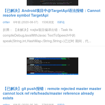
【已解决】Android项目中@TargetApi语法报错：Cannot
resolve symbol TargetApi
crifan
6年前 (2020-08-07)
1536浏览
0评论
折腾： 【未解决】rcsjta项目编译出错：Task tts
compileDebugJavaWithJavac TextToSpeech中的
speak(String,int,HashMap<String,String>)已过时 期间，代...
【已解决】git push报错：remote rejected master master
cannot lock ref refs/heads/master reference already
exists
crifan
6年前 (2020-05-26)
2769浏览
0评论