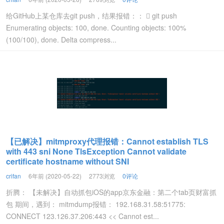
给GitHub上某仓库去git push，结果报错：：  git push
Enumerating objects: 100, done. Counting objects: 100%
(100/100), done. Delta compress...
【已解决】mitmproxy代理报错：Cannot establish TLS
with 443 sni None TlsException Cannot validate
certificate hostname without SNI
crifan
6年前 (2020-05-22)
2773浏览
0评论
折腾： 【未解决】自动抓包iOS的app京东金融：第二个tab页财富抓
包 期间，遇到： mitmdump报错： 192.168.31.58:51775:
CONNECT 123.126.37.206:443 << Cannot est...