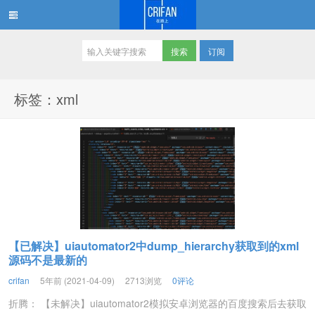
订阅
在路上
标签：xml
【已解决】uiautomator2中dump_hierarchy获取到的xml
源码不是最新的
crifan
5年前 (2021-04-09)
2713浏览
0评论
折腾： 【未解决】uiautomator2模拟安卓浏览器的百度搜索后去获取