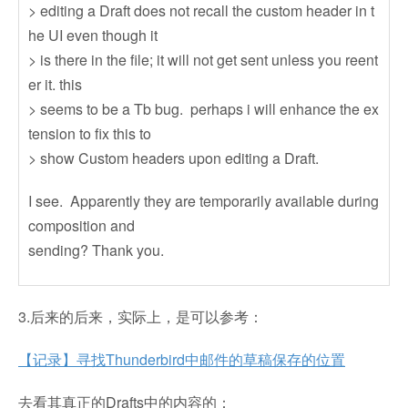
> editing a Draft does not recall the custom header in t
he UI even though it
> is there in the file; it will not get sent unless you reent
er it. this
> seems to be a Tb bug. perhaps i will enhance the ex
tension to fix this to
> show Custom headers upon editing a Draft.
I see. Apparently they are temporarily available during
composition and
sending? Thank you.
3.后来的后来，实际上，是可以参考：
【记录】寻找Thunderbird中邮件的草稿保存的位置
去看其真正的Drafts中的内容的：