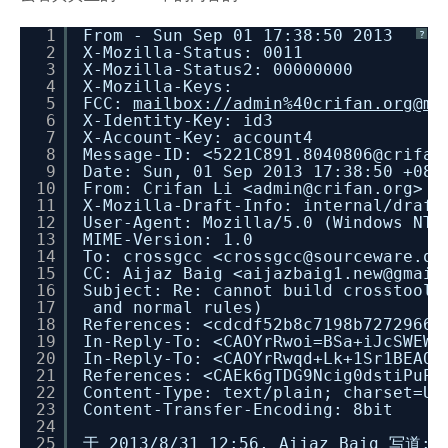
1
From - Sun Sep 01 17:38:50 2013
?
2
X-Mozilla-Status: 0011
3
X-Mozilla-Status2: 00000000
4
X-Moz
5
FCC:
mailbox://admin%40crifan.org@ma
6
X-Identity-Key: id3
7
X-Account-Key: account4
8
Message-ID: <5221C891.8040806@crifan
9
Date: Sun, 01 Sep 2013 17:38:50 +080
10
From: Crifan Li <admin@crifan.org>
11
X-Mozilla-Draft-Info: internal/draft
12
User-Agent: Mozilla/5.0 (Windows NT 
13
MIME-Version: 1.0
14
To: crossgcc <crossgcc@sourceware.or
15
CC: Aijaz Baig <aijazbaig1.new@gmail
16
Subject: Re: cannot build crosstool 
17
and normal rules)
18
References: <cdcdf52b8c7198b7272966f
19
In-Reply-To: <CAOYrRwoi=BSa+iJcSWEWE
20
In-Reply-To: <CAOYrRwqd+Lk+1Sr1BEAQm
21
References: <CAEk6gTDG9Ncig0dstiPuP1
22
Content-Type: text/plain; charset=UT
23
Content-Transfer-Encoding: 8bit
24
25
于 2013/8/31 12:56, Aijaz Baig 写道: