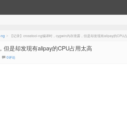
l-ng
【记录】crosstool-ng编译时，cygwin内存泄露，但是却发现有alipay的CP
>
泄露，但是却发现有alipay的CPU占用太高
0评论