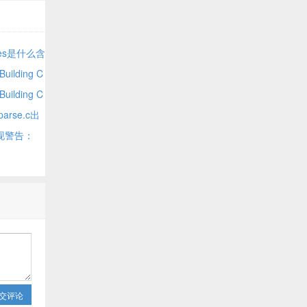
ures是什么含
uilding C
uilding C
r
arse.c出
ined
ibute__’
出现警告：
alpha am33
g
交评论