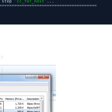
t step
'cc_for_host'
...
=======================================
高：