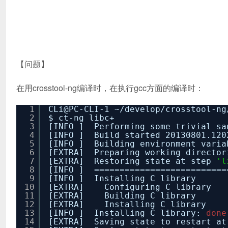
【问题】
在用crosstool-ng编译时，在执行gcc方面的编译时：
1
CLi@PC-CLI-1 ~
/develop/crosstool-ng
2
$ ct-ng libc+
3
[INFO ] Performing some trivial sa
4
[INFO ] Build started 20130801.120
5
[INFO ] Building environment varia
6
[EXTRA] Preparing working director
7
[EXTRA] Restoring state at step
'l
8
[INFO ] ==========================
9
[INFO ] Installing C library
10
[EXTRA] Configuring C library
11
[EXTRA] Building C library
12
[EXTRA] Installing C library
13
[INFO ] Installing C library:
done
14
[EXTRA] Saving state to restart a