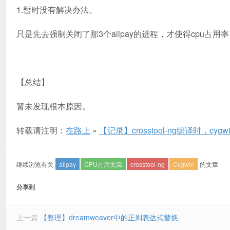
1.暂时没有解决办法。
只是先去强制关闭了那3个alipay的进程，才使得cpu占
【总结】
暂未发现根本原因。
转载请注明：
在路上
»
【记录】crosstool-ng编译时，c
继续浏览有关
alipay
CPU占用太高
crosstool-ng
Cygwin
的文章
分享到
上一篇
【整理】dreamweaver中的正则表达式替换