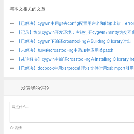
与本文相关的文章
【已解决】cygwin中用git去config配置用户名和邮箱出错：error
cannot run vi: No such file or directory
【记录】恢复cygwin开发环境：右键打开cygwin+mintty为交互
+mintty支持log文件
【已解决】cygwin下编译crosstool-ng在Building C library时出
错：../wcsmbs/uchar.h:47:5: error: #error "<uchar.h> requires IS
【未解决】如何向crosstool-ng中添加并应用某patch
mode"
【或许解决】cygwin中编译crosstool-ng在Installing C library he
& start files阶段出错：configure: error: support for the tls_model at
【已解决】docbook中用xsltproc处理xsl文件时用xsl:import引
is required
css，js等文件时，必须加上file:///或file://的前缀才可以
发表我的评论
表情