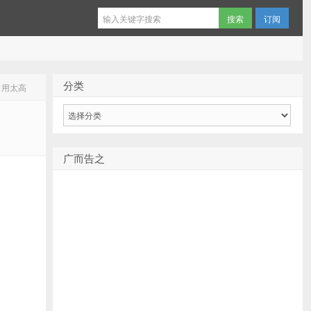
订阅
分类
U占用太高
分
类
广而告之