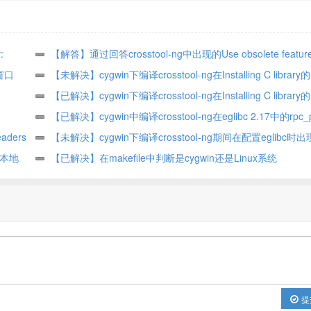
:
【解答】通过回答crosstool-ng中出现的Use obsolete feat
窗口
义去阐述解决问题的思路
【未解决】cygwin下编译crosstool-ng在Installing C library的B
library阶段出错：/home/develop/crosstool-ng/crosstool-ng-
【已解决】cygwin下编译crosstool-ng在Installing C library的B
O C11
1.18.0_build/.build/arm-arm920t-linux-gnueabi/build/build-libc-
library出错：rpc/types.h:73:18: error: expected ‘=’, ‘,’, ‘;’, ‘asm’ o
【已解决】cygwin中编译crosstool-ng在eglibc 2.17中的rpc_p
aders
final/sunrpc/cross-rpc_main.o:rpc_main.c:(.text+0x537): undef
‘__attribute__’ before ‘u_char’
错：rpc/types.h:73:18: error: expected ‘=’, ‘,’, ‘;’, ‘asm’ or ‘__attr
【未解决】cygwin下编译crosstool-ng期间在配置eglibc时
tribute
用本地
reference to `_libintl_gettext’
before ‘u_char’
checking add-on ports for preconfigure fragments… aarch64 
【已解决】在makefile中判断是cygwin还是Linux系统
arm arm/preconfigure: Did not find ARM architecture type; usin
default
提