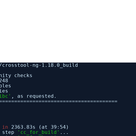
/crosstool-ng-1
.18.0_build
nity checks
248
bles
ies
ibc'
, as requested.
=======================================
in
2363.83s (at 39:54)
t step
'cc_for_build'
...