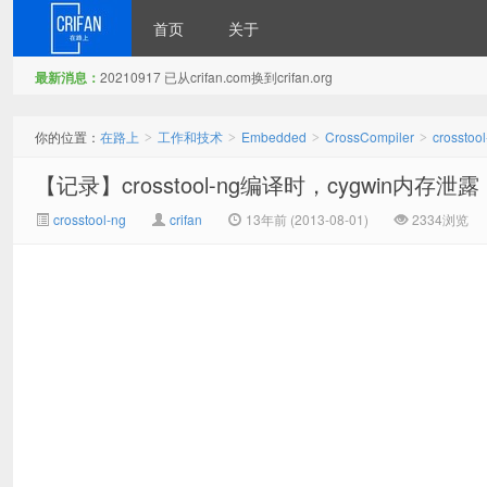
首页
关于
最新消息：
20210917 已从crifan.com换到crifan.org
在路上
你的位置：
在路上
工作和技术
Embedded
CrossCompiler
crosstoo
>
>
>
>
【记录】crosstool-ng编译时，cygwin内存
crosstool-ng
crifan
13年前 (2013-08-01)
2334浏览