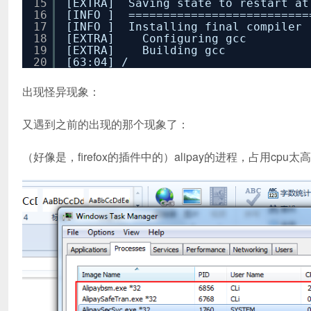
15
[EXTRA] Saving state to restart a
16
[INFO ] ==========================
17
[INFO ] Installing final compiler
18
[EXTRA] Configuring gcc
19
[EXTRA] Building gcc
20
[63:04] /
出现怪异现象：
又遇到之前的出现的那个现象了：
（好像是，firefox的插件中的）alipay的进程，占用cpu太