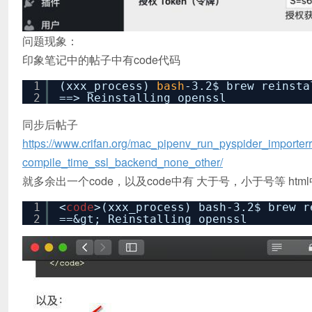
问题现象：
印象笔记中的帖子中有code代码
1
(xxx_process)
bash
-3.2$ brew reinsta
2
==> Reinstalling openssl
同步后帖子
https://www.crifan.org/mac_pipenv_run_pyspider_importer
compile_time_ssl_backend_none_other/
就多余出一个code，以及code中有 大于号，小于号等 ht
1
<
code
>(xxx_process) bash-3.2$ brew r
2
==&gt; Reinstalling openssl