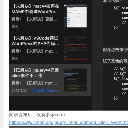
同步发布后，没有多余code：
https://www.crifan.org/jquery_html_element_click_event_n