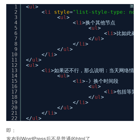
1
<
ul
>
?
2
<
li
style
=
"list-style-type: non
3
<
ul
>
4
<
li
>换个其他节点
5
<
ul
>
6
<
li
>比如此处
7
</
ul
>
8
</
li
>
9
</
ul
>
10
</
li
>
11
</
ul
>
12
<
ul
>
13
<
li
>如果还不行，那么说明：当天网络情况
14
<
ul
>
15
<
li
>-》换个时间段
16
<
ul
>
17
<
li
>包括等第
18
</
ul
>
19
</
li
>
20
</
ul
>
21
</
li
>
22
</
ul
>
即：
发布到WordPress后不是普通的html了。