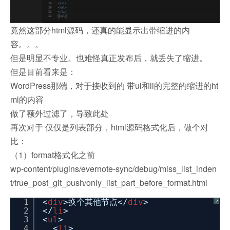
竟然这部分html源码，还真的能显示出带缩进的内
容。。。
但是明显不专业。也难怪真正发布后，就丢失了缩进。
但是目前看来是：
WordPress那端，对于接收到的 带ul和li的完整的缩进的ht
ml的内容
做了额外过滤了，导致此处
再次对于 仅仅是列表部分，html源码格式化后，做个对
比：
（1）format格式化之前
wp-content/plugins/evernote-sync/debug/miss_list_inden
t/true_post_git_push/only_list_part_before_format.html
1
<
div
>换个其他节点</
div
>
?
2
</
li
>
3
<
ul
>
4
<
li
>