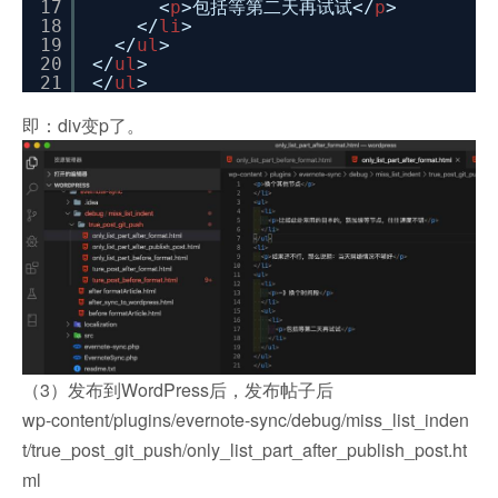
17
<
p
>包括等第二天再试试</
p
>
18
</
li
>
19
</
ul
>
20
</
ul
>
21
</
ul
>
即：div变p了。
（3）发布到WordPress后，发布帖子后
wp-content/plugins/evernote-sync/debug/miss_list_inden
t/true_post_git_push/only_list_part_after_publish_post.ht
ml