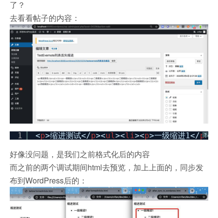
了？
去看看帖子的内容：
1
<
p
>缩进测试</
p
><
ul
><
li
><
p
>一级缩进1</
p
><
?
好像没问题，是我们之前格式化后的内容
而之前的两个调试期间html去预览，加上上面的，同步发
布到WordPress后的：