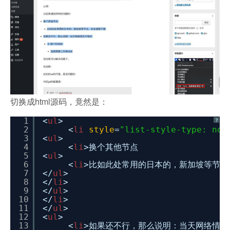
切换成html源码，竟然是：
1
<
ul
>
?
2
<
li
style
=
"list-style-type: non
3
<
ul
>
4
<
li
>换个其他节点
5
<
ul
>
6
<
li
>比如此处常用的日本的，新加坡等节点
7
</
ul
>
8
</
li
>
9
</
ul
>
10
</
li
>
11
</
ul
>
12
<
ul
>
13
<
li
>如果还不行，那么说明：当天网络情况