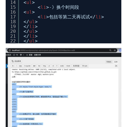
14
<
ul
>
15
<
li
>-》换个时间段
16
<
ul
>
17
<
li
>包括等第二天再试试</
li
>
18
</
ul
>
19
</
li
>
20
</
ul
>
21
</
li
>
22
</
ul
>