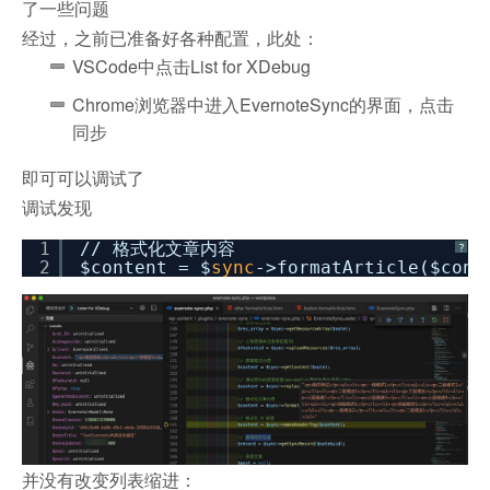
了一些问题
经过，之前已准备好各种配置，此处：
VSCode中点击List for XDebug
Chrome浏览器中进入EvernoteSync的界面，点击
同步
即可可以调试了
调试发现
1
//
格式化文章内容
?
2
$content = $
sync
->formatArticle($cont
并没有改变列表缩进：