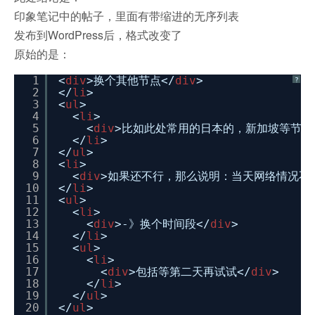
印象笔记中的帖子，里面有带缩进的无序列表
发布到WordPress后，格式改变了
原始的是：
1
<
div
>换个其他节点</
div
>
?
2
</
li
>
3
<
ul
>
4
<
li
>
5
<
div
>比如此处常用的日本的，新加坡等节点
6
</
li
>
7
</
ul
>
8
<
li
>
9
<
div
>如果还不行，那么说明：当天网络情况不够
10
</
li
>
11
<
ul
>
12
<
li
>
13
<
div
>-》换个时间段</
div
>
14
</
li
>
15
<
ul
>
16
<
li
>
17
<
div
>包括等第二天再试试</
div
>
18
</
li
>
19
</
ul
>
20
</
ul
>