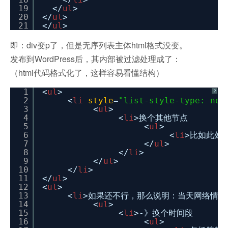
19
</
ul
>
20
</
ul
>
21
</
ul
>
即：div变p了，但是无序列表主体html格式没变。
发布到WordPress后，其内部被过滤处理成了：
（html代码格式化了，这样容易看懂结构）
1
<
ul
>
?
2
<
li
style
=
"list-style-type: non
3
<
ul
>
4
<
li
>换个其他节点
5
<
ul
>
6
<
li
>比如此处
7
</
ul
>
8
</
li
>
9
</
ul
>
10
</
li
>
11
</
ul
>
12
<
ul
>
13
<
li
>如果还不行，那么说明：当天网络情况
14
<
ul
>
15
<
li
>-》换个时间段
16
<
ul
>