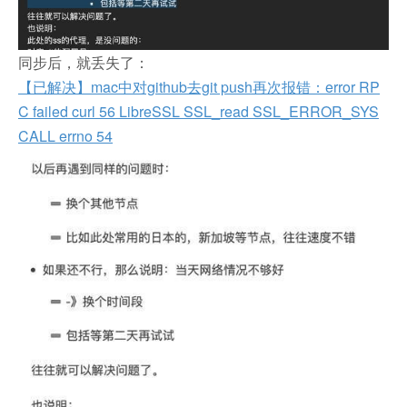
同步后，就丢失了：
【已解决】mac中对github去git push再次报错：error RP
C failed curl 56 LibreSSL SSL_read SSL_ERROR_SYS
CALL errno 54