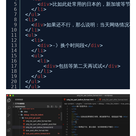
5
<
div
>比如此处常用的日本的，新加坡等节点
6
</
li
>
7
</
ul
>
8
<
li
>
9
<
div
>如果还不行，那么说明：当天网络情况不够
10
</
li
>
11
<
ul
>
12
<
li
>
13
<
div
>-》换个时间段</
div
>
14
</
li
>
15
<
ul
>
16
<
li
>
17
<
div
>包括等第二天再试试</
div
>
18
</
li
>
19
</
ul
>
20
</
ul
>
21
</
ul
>