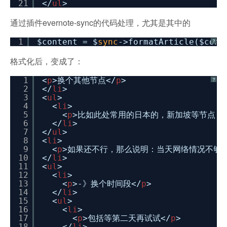
21
</
ul
>
通过插件evernote-sync的代码处理，尤其是其中的
1
$content = $
sync
->formatArticle($cont
?
格式化后，变成了：
1
<
p
>换个其他节点</
p
>
?
2
</
li
>
3
<
ul
>
4
<
li
>
5
<
p
>比如此处常用的日本的，新加坡等节点，
6
</
li
>
7
</
ul
>
8
<
li
>
9
<
p
>如果还不行，那么说明：当天网络情况不够好
10
</
li
>
11
<
ul
>
12
<
li
>
13
<
p
>-》换个时间段</
p
>
14
</
li
>
15
<
ul
>
16
<
li
>
17
<
p
>包括等第二天再试试</
p
>
18
</
li
>