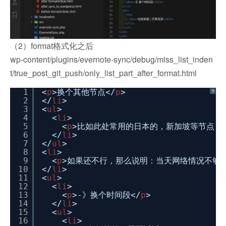
（2）format格式化之后
wp-content/plugins/evernote-sync/debug/miss_list_inden
t/true_post_git_push/only_list_part_after_format.html
1
<
p
>换个其他节点</
p
>
?
2
</
li
>
3
<
ul
>
4
<
li
>
5
<
p
>比如此处常用的日本的，新加坡等节点，
6
</
li
>
7
</
ul
>
8
<
li
>
9
<
p
>如果还不行，那么说明：当天网络情况不够好
10
</
li
>
11
<
ul
>
12
<
li
>
13
<
p
>-》换个时间段</
p
>
14
</
li
>
15
<
ul
>
16
<
li
>