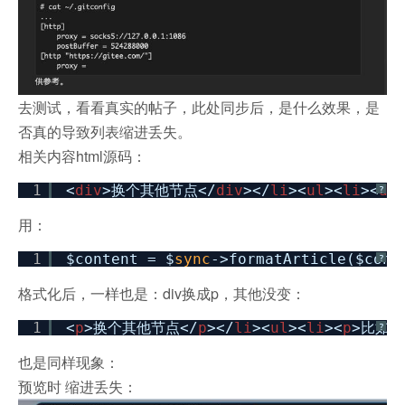
去测试，看看真实的帖子，此处同步后，是什么效果，是
否真的导致列表缩进丢失。
相关内容html源码：
1
<
div
>换个其他节点</
div
></
li
><
ul
><
li
><
di
?
用：
1
$content = $
sync
->formatArticle($cont
?
格式化后，一样也是：div换成p，其他没变：
1
<
p
>换个其他节点</
p
></
li
><
ul
><
li
><
p
>比如
?
也是同样现象：
预览时 缩进丢失：