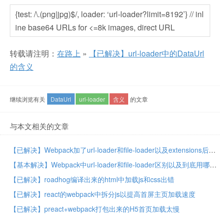
{test: /\.(png|jpg)$/, loader: ‘url-loader?limit=8192’} // inl
ine base64 URLs for <=8k images, direct URL
转载请注明：
在路上
»
【已解决】url-loader中的DataUrl
的含义
继续浏览有关
DataUrl
url-loader
含义
的文章
与本文相关的文章
【已解决】Webpack加了url-loader和file-loader以及extensions后打包出错：configuration.resolve.extensions[0] should not be empty
【基本解决】Webpack中url-loader和file-loader区别以及到底用哪个
【已解决】roadhog编译出来的html中加载js和css出错
【已解决】react的webpack中拆分js以提高首屏主页加载速度
【已解决】preact+webpack打包出来的H5首页加载太慢