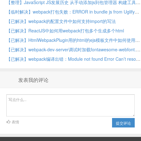
【整理】JavaScript JS发展历史 从手动添加js到包管理器 构建工具
【临时解决】webpack打包失败：ERROR in bundle js from UglifyJs Unexpected token punc
【已解决】webpack的配置文件中如何支持import的写法
【已解决】ReactJS中如何用webpack打包多个生成多个html
【已解决】HtmlWebpackPlugin用的html的ejs模板文件中如何使用条件判断
【已解决】webpack-dev-server调试时加载fontawesome-webfont.woff失败
【已解决】webpack编译出错：Module not found Error Can’t resolve fbjs/lib/warning
发表我的评论
表情
提交评论