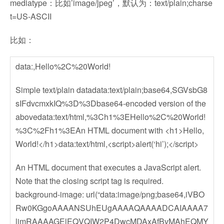
mediatype：比如’image/jpeg’，默认为：text/plain;charse
t=US-ASCII
比如：
data:,Hello%2C%20World!
Simple text/plain data
data:text/plain;base64,SGVsbG8
sIFdvcmxkIQ%3D%3D
base64-encoded version of the
above
data:text/html,%3Ch1%3EHello%2C%20World!
%3C%2Fh1%3E
An HTML document with
<h1>Hello,
World!</h1>
data:text/html,<script>alert(‘hi’);</script>
An HTML document that executes a JavaScript alert.
Note that the closing script tag is required.
background-image: url(“data:image/png;base64,iVBO
Rw0KGgoAAAANSUhEUgAAAAQAAAADCAIAAAA7
ljmRAAAAGElEQVQIW2P4DwcMDAxAfBvMAhEQMY