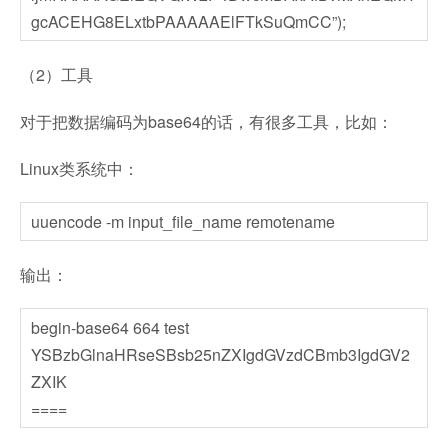
gcACEHG8ELxtbPAAAAAElFTkSuQmCC”);
（2）工具
对于把数据编码为base64的话，有很多工具，比如：
Linux类系统中：
uuencode -m input_file_name remotename
输出：
begin-base64 664 test
YSBzbGlnaHRseSBsb25nZXIgdGVzdCBmb3IgdGV2
ZXIK
====