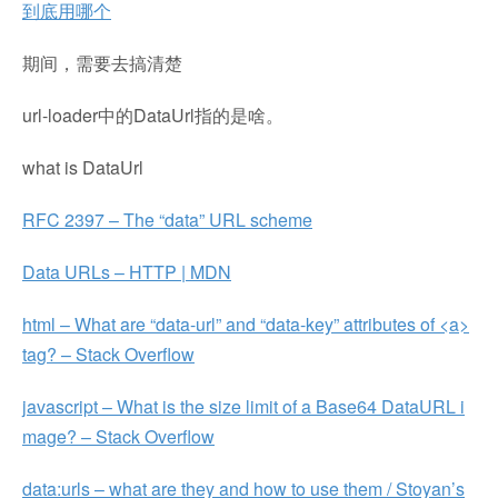
到底用哪个
期间，需要去搞清楚
url-loader中的DataUrl指的是啥。
what is DataUrl
RFC 2397 – The “data” URL scheme
Data URLs – HTTP | MDN
html – What are “data-url” and “data-key” attributes of <a>
tag? – Stack Overflow
javascript – What is the size limit of a Base64 DataURL i
mage? – Stack Overflow
data:urls – what are they and how to use them / Stoyan’s