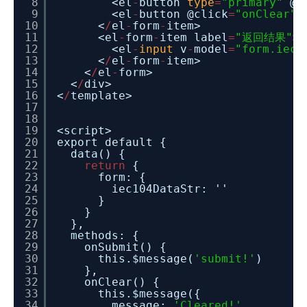
8
<el
-
button
type
=
"primary"
@c
9
<el
-
button @click
=
"onClear"
>
10
<
/
el
-
form
-
item>
11
<el
-
form
-
item label
=
"返回结果"
>
12
<el
-
input
v
-
model
=
"form.iec1
13
<
/
el
-
form
-
item>
14
<
/
el
-
form>
15
<
/
div>
16
<
/
template>
17
18
19
<script>
20
export default {
21
data() {
22
return
{
23
form: {
24
iec104DataStr: ''
25
}
26
}
27
},
28
methods: {
29
onSubmit() {
30
this.$message(
'submit!'
)
31
},
32
onClear() {
33
this.$message({
34
message:
'Cleared!'
,