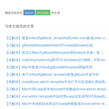
继续浏览有关
admin
template
的文章
与本文相关的文章
【已解决】更新crifan的gitbook_template把crifan.com换成crifan.org
【已解决】gitbook的template中batchProcess的make出错
【已解决】把自己Mac中gitbook的template和books合并成一套
【未解决】rcsjta中provisioning即RCS template运行报错：IOException occurred Unable to resolve host config.rcs.mnc009.mcc460.pub.3gppnetwork.org
【已解决】Mac中恢复crifan的gitbook的template模板环境
【已解决】基于crifan的gitbook_template恢复gitbook开发环境
【未解决】vuejs的vue-admin-template中自己手动实现画出类似电路图的控制面板图
【已解决】Mac中用vuejs把本地mysql中的数据在vue-admin-template的table列表页面展示出来
【已解决】vue-admin-template中如何用vuejs去发送REST的api的POST请求并返回和解析json字符串
【已解决】Mac中本地初始化和运行vuejs的模板项目vue-admin-template