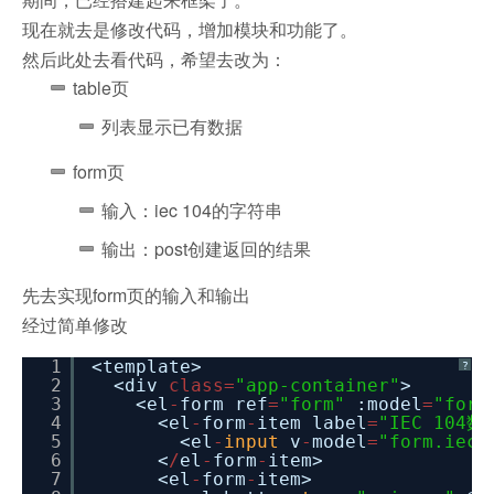
现在就去是修改代码，增加模块和功能了。
然后此处去看代码，希望去改为：
table页
列表显示已有数据
form页
输入：iec 104的字符串
输出：post创建返回的结果
先去实现form页的输入和输出
经过简单修改
1
<template>
?
2
<div
class
=
"app-container"
>
3
<el
-
form ref
=
"form"
:model
=
"form
4
<el
-
form
-
item label
=
"IEC 104数
5
<el
-
input
v
-
model
=
"form.iec1
6
<
/
el
-
form
-
item>
7
<el
-
form
-
item>