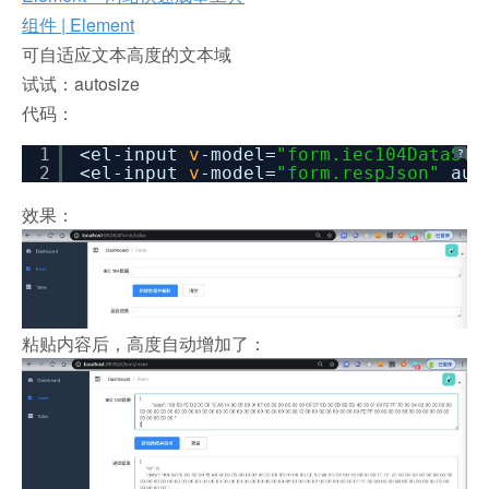
组件 | Element
可自适应文本高度的文本域
试试：autosize
代码：
1
<el-input
v
-model=
"form.iec104DataStr
?
2
<el-input
v
-model=
"form.respJson"
aut
效果：
粘贴内容后，高度自动增加了：