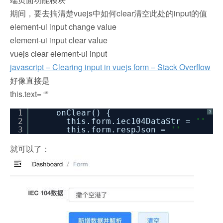
期间，要去搞清楚vuejs中如何clear清空此处的input的值
element-ui input change value
element-ui input clear value
vuejs clear element-ui input
javascript – Clearing input in vuejs form – Stack Overflow
好像直接是
this.text= “”
1
onClear() {
?
2
this.form.iec104DataStr =
''
3
this.form.respJson =
''
就可以了：