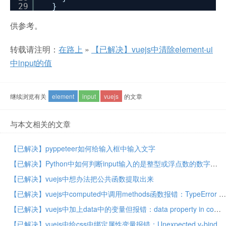
29
}
供参考。
转载请注明：
在路上
»
【已解决】vuejs中清除element-ui
中input的值
继续浏览有关
element
input
vuejs
的文章
与本文相关的文章
【已解决】pyppeteer如何给输入框中输入文字
【已解决】Python中如何判断input输入的是整型或浮点数的数字
【已解决】vuejs中想办法把公共函数提取出来
【已解决】vuejs中computed中调用methods函数报错：TypeError Cannot read property visibleValue of undefined
【已解决】vuejs中加上data中的变量但报错：data property in component must be a function
【已解决】vuejs中给css中绑定属性变量报错：Unexpected v-bind before :