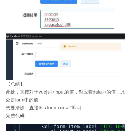
【总结】
此处，直接对于vuejs中input的值，对应着data中的值，此
处是form中的值
想要清除，直接this.form.xxx = “”即可
完整代码：
1
<el-form-item label=
"IEC 104数
?