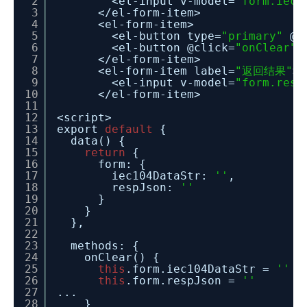
2
<el-input v-model=
"form.iec1
3
</el-form-item>
4
<el-form-item>
5
<el-button type=
"primary"
@c
6
<el-button @click=
"onClear"
>
7
</el-form-item>
8
<el-form-item label=
"返回结果"
>
9
<el-input v-model=
"form.resp
10
</el-form-item>
11
12
<script>
13
export
default
{
14
data() {
15
return
{
16
form: {
17
iec104DataStr:
''
,
18
respJson:
''
19
}
20
}
21
},
22
23
methods: {
24
onClear() {
25
this
.form.iec104DataStr =
''
26
this
.form.respJson =
''
27
...
28
}