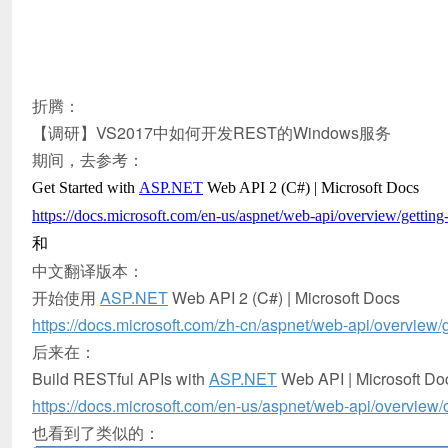
折腾：
【调研】VS2017中如何开发REST的Windows服务
期间，去参考：
Get Started with
ASP.NET
Web API 2 (C#) | Microsoft Docs
https://docs.microsoft.com/en-us/aspnet/web-api/overview/getting-
和
中文翻译版本：
开始使用
ASP.NET
Web API 2 (C#) | Microsoft Docs
https://docs.microsoft.com/zh-cn/aspnet/web-api/overview/ge
后来在：
Build RESTful APIs with
ASP.NET
Web API | Microsoft Do
https://docs.microsoft.com/en-us/aspnet/web-api/overview/o
也看到了类似的：