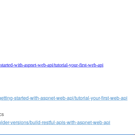
started-with-aspnet-web-api/tutorial-your-first-web-api
tting-started-with-aspnet-web-api/tutorial-your-first-web-api
cs
lder-versions/build-restful-apis-with-aspnet-web-api