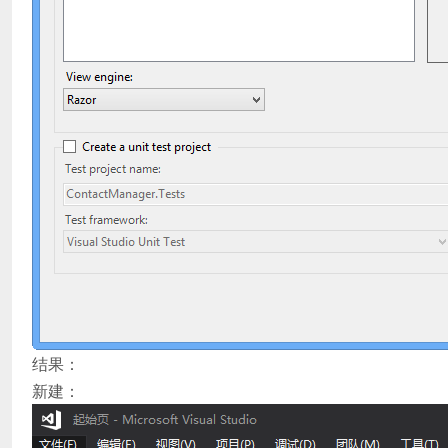
结果：
新建：