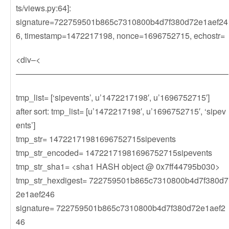
ts/views.py:64]:
signature=722759501b865c7310800b4d7f380d72e1aef24
6, timestamp=1472217198, nonce=1696752715, echostr=
<div–<
——————————————————————————
tmp_list= [‘sipevents’, u’1472217198′, u’1696752715′]
after sort: tmp_list= [u’1472217198′, u’1696752715′, ‘sipev
ents’]
tmp_str= 14722171981696752715sipevents
tmp_str_encoded= 14722171981696752715sipevents
tmp_str_sha1= <sha1 HASH object @ 0x7ff44795b030>
tmp_str_hexdigest= 722759501b865c7310800b4d7f380d7
2e1aef246
signature= 722759501b865c7310800b4d7f380d72e1aef2
46