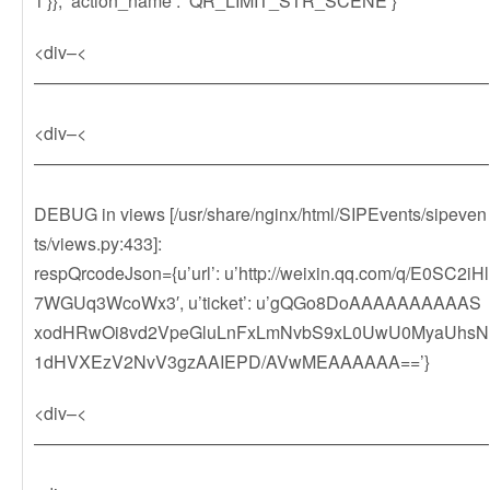
1′}}, ‘action_name’: ‘QR_LIMIT_STR_SCENE’}
<div–<
——————————————————————————
<div–<
——————————————————————————
DEBUG in views [/usr/share/nginx/html/SIPEvents/sipeven
ts/views.py:433]:
respQrcodeJson={u’url’: u’http://weixin.qq.com/q/E0SC2iHl
7WGUq3WcoWx3′, u’ticket’: u’gQGo8DoAAAAAAAAAAS
xodHRwOi8vd2VpeGluLnFxLmNvbS9xL0UwU0MyaUhsN
1dHVXEzV2NvV3gzAAIEPD/AVwMEAAAAAA==’}
<div–<
——————————————————————————