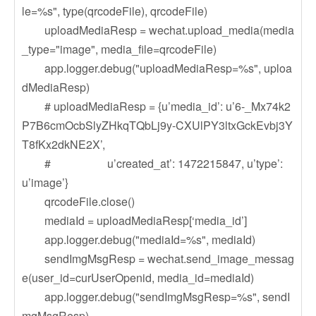
le=%s", type(qrcodeFile), qrcodeFile)
uploadMediaResp = wechat.upload_media(media
_type="image", media_file=qrcodeFile)
app.logger.debug("uploadMediaResp=%s", uploa
dMediaResp)
# uploadMediaResp = {u’media_id’: u’6-_Mx74k2
P7B6cmOcbSlyZHkqTQbLj9y-CXUlPY3ltxGckEvbj3Y
T8fKx2dkNE2X’,
# u’created_at’: 1472215847, u’type’:
u’image’}
qrcodeFile.close()
mediaId = uploadMediaResp[‘media_id’]
app.logger.debug("mediaId=%s", mediaId)
sendImgMsgResp = wechat.send_image_messag
e(user_id=curUserOpenid, media_id=mediaId)
app.logger.debug("sendImgMsgResp=%s", sendI
mgMsgResp)