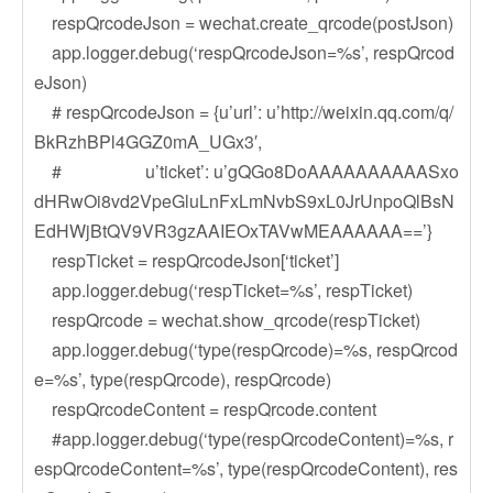
respQrcodeJson = wechat.create_qrcode(postJson)
app.logger.debug(‘respQrcodeJson=%s’, respQrcod
eJson)
# respQrcodeJson = {u’url’: u’http://weixin.qq.com/q/
BkRzhBPl4GGZ0mA_UGx3′,
# u’ticket’: u’gQGo8DoAAAAAAAAAASxo
dHRwOi8vd2VpeGluLnFxLmNvbS9xL0JrUnpoQlBsN
EdHWjBtQV9VR3gzAAIEOxTAVwMEAAAAAA==’}
respTicket = respQrcodeJson[‘ticket’]
app.logger.debug(‘respTicket=%s’, respTicket)
respQrcode = wechat.show_qrcode(respTicket)
app.logger.debug(‘type(respQrcode)=%s, respQrcod
e=%s’, type(respQrcode), respQrcode)
respQrcodeContent = respQrcode.content
#app.logger.debug(‘type(respQrcodeContent)=%s, r
espQrcodeContent=%s’, type(respQrcodeContent), res