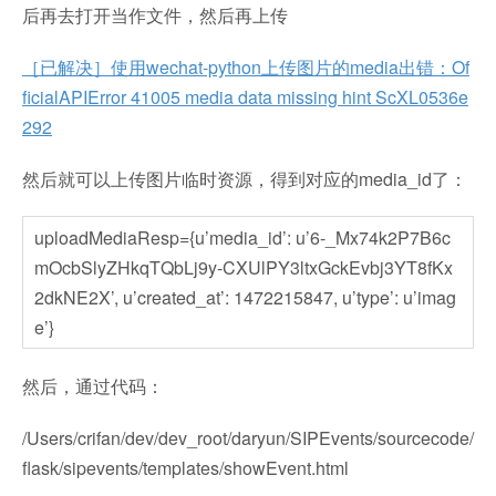
后再去打开当作文件，然后再上传
［已解决］使用wechat-python上传图片的media出错：Of
ficialAPIError 41005 media data missing hint ScXL0536e
292
然后就可以上传图片临时资源，得到对应的media_id了：
uploadMediaResp={u’media_id’: u’6-_Mx74k2P7B6c
mOcbSlyZHkqTQbLj9y-CXUlPY3ltxGckEvbj3YT8fKx
2dkNE2X’, u’created_at’: 1472215847, u’type’: u’imag
e’}
然后，通过代码：
/Users/crifan/dev/dev_root/daryun/SIPEvents/sourcecode/
flask/sipevents/templates/showEvent.html