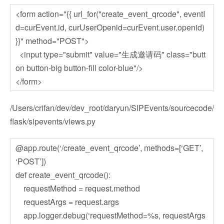
<form action="{{ url_for("create_event_qrcode", eventI
d=curEvent.id, curUserOpenid=curEvent.user.openid)
}}" method="POST">
<input type="submit" value="生成邀请码" class="butt
on button-big button-fill color-blue"/>
</form>
/Users/crifan/dev/dev_root/daryun/SIPEvents/sourcecode/
flask/sipevents/views.py
@app.route(‘/create_event_qrcode’, methods=[‘GET’,
‘POST’])
def create_event_qrcode():
requestMethod = request.method
requestArgs = request.args
app.logger.debug(‘requestMethod=%s, requestArgs