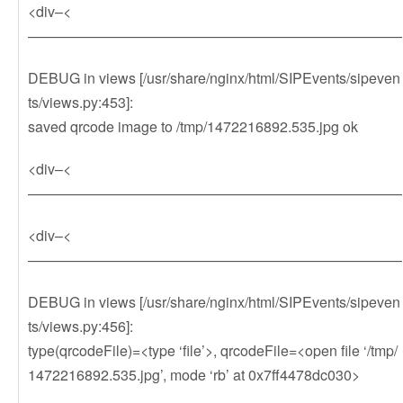
<div–<
——————————————————————————
DEBUG in views [/usr/share/nginx/html/SIPEvents/sipeven
ts/views.py:453]:
saved qrcode image to /tmp/1472216892.535.jpg ok
<div–<
——————————————————————————
<div–<
——————————————————————————
DEBUG in views [/usr/share/nginx/html/SIPEvents/sipeven
ts/views.py:456]:
type(qrcodeFile)=<type ‘file’>, qrcodeFile=<open file ‘/tmp/
1472216892.535.jpg’, mode ‘rb’ at 0x7ff4478dc030>