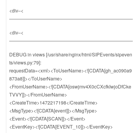
<div–<
——————————————————————————
<div–<
——————————————————————————
DEBUG in views [/usr/share/nginx/html/SIPEvents/sipeven
ts/views.py:79]:
requestData=<xml><ToUserName><![CDATA[gh_ac090a9
873a8]]></ToUserName>
<FromUserName><![CDATA[oswjmv4X0cCXcfkIwjoDfCke
TVVY]]></FromUserName>
<CreateTime>1472217198</CreateTime>
<MsgType><![CDATA[event]]></MsgType>
<Event><![CDATA[SCAN]]></Event>
<EventKey><![CDATA[EVENT_10]]></EventKey>