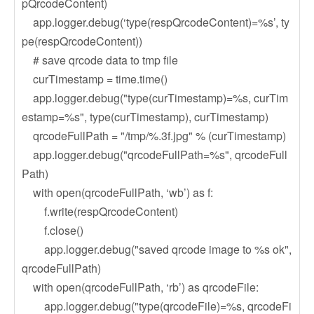
pQrcodeContent)
app.logger.debug(‘type(respQrcodeContent)=%s’, ty
pe(respQrcodeContent))
# save qrcode data to tmp file
curTimestamp = time.time()
app.logger.debug("type(curTimestamp)=%s, curTim
estamp=%s", type(curTimestamp), curTimestamp)
qrcodeFullPath = "/tmp/%.3f.jpg" % (curTimestamp)
app.logger.debug("qrcodeFullPath=%s", qrcodeFull
Path)
with open(qrcodeFullPath, ‘wb’) as f:
f.write(respQrcodeContent)
f.close()
app.logger.debug("saved qrcode image to %s ok",
qrcodeFullPath)
with open(qrcodeFullPath, ‘rb’) as qrcodeFile:
app.logger.debug("type(qrcodeFile)=%s, qrcodeFi