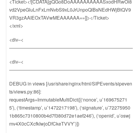
<Ticket><![CDATA[gQGo8DoAAAAAAAAAASxodHRwOi8
vd2VpeGluLnFxLmNvbS9xL0JrUnpoQlBsNEdHWjBtQV9
VR3gzAAIEOxTAVwMEAAAAAA==]]></Ticket>
</xml>
<div–<
——————————————————————————
<div–<
——————————————————————————
DEBUG in views [/usr/share/nginx/html/SIPEvents/sipeven
ts/views.py:86]:
requestArgs=ImmutableMultiDict([(‘nonce’, u’169675271
5′), (‘timestamp’, u’1472217198′), (‘signature’, u’72275950
1b865c7310800b4d7f380d72e1aef246′), (‘openid’, u’oswj
mv4X0cCXcfkIwjoDfCkeTVVY’)])