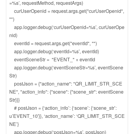
=%s’, requestMethod, requestArgs)
curUserOpenid = request.args.get("curUserOpenid",
"")
app.logger.debug(‘curUserOpenid=%s’, curUserOpe
nid)
eventId = request.args.get("eventId", "")
app.logger.debug(‘eventId=%s’, eventId)
eventSceneStr = "EVENT_" + eventId
app.logger.debug(‘eventSceneStr=%s’, eventScene
Str)
postJson = {"action_name": "QR_LIMIT_STR_SCE
NE", "action_info": {"scene": {"scene_str": eventScene
Str}}}
# postJson = {‘action_info’: {‘scene’: {‘scene_str’:
u’EVENT_10′}}, ‘action_name’: ‘QR_LIMIT_STR_SCE
NE’}
app.logger.debug(‘postJson=%s’, postJson)