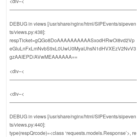
<div–<
——————————————————————————
DEBUG in views [/usr/share/nginx/html/SIPEvents/sipeven
ts/views.py:438]:
respTicket=gQGo8DoAAAAAAAAAASxodHRwOi8vd2Vp
eGluLnFxLmNvbS9xL0UwU0MyaUhsN1dHVXEzV2NvV3
gzAAIEPD/AVwMEAAAAAA==
<div–<
——————————————————————————
<div–<
——————————————————————————
DEBUG in views [/usr/share/nginx/html/SIPEvents/sipeven
ts/views.py:440]:
type(respQrcode)=<class ‘requests.models.Response’>, re