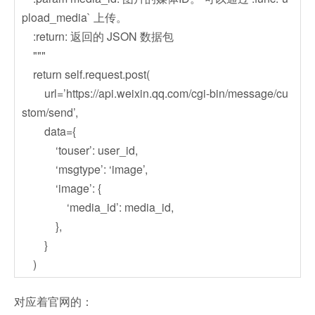
pload_media` 上传。
:return: 返回的 JSON 数据包
"""
return self.request.post(
url=’https://api.weixin.qq.com/cgi-bin/message/cu
stom/send’,
data={
‘touser’: user_id,
‘msgtype’: ‘image’,
‘image’: {
‘media_id’: media_id,
},
}
)
对应着官网的：